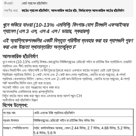
কীওয়ার্ড:
বোর্ড প্যানেল ছাঁচনির্মাণ
কাঠের প্যানেল ছাঁচনির্মাণ
আলংকারিক কাঠের ছাঁচ
নির্ভরযোগ্য আলংকারিক কাঠের ছাঁচনির্মাণ
লক্ষণীয় করা:
,
,
খুনে শুকিয়ে যাওয়া (10-13% এমসিসি) ফিংগার-যোগ চীনগুলি এফআইআর
প্যানেল (এস 3 এস, এস 4 এস / ডায়ার, স্কয়ারস)
এই অ্যাপ্লিকেশনগুলির একটি বিস্তৃত পরিসীমা ব্যবহার করা হয় গ্যাপগুলি পূরণ
করা এবং উচ্চতা স্থানান্তরিত অন্তর্ভুক্ত F
আলংকারিক ছাঁচনির্মাণ
খুনে শুকনো (10-13% এমসি) ফিঙ্গার-জোয়েন্টেড নিউজিল্যান্ডের রেডিয়েট পাইন বা চাইনিজ ফির স্লাইডিংস হোয়াইট
প্রাইমড এবং শীর্ষ কোটের জন্য প্রস্তুত।
আরও স্থিতিশীল এবং শক্তিশালী যে দীর্ঘ টুকরো টুকরো করতে একসাথে কাঠের সংযুক্ত ছোট ছোট টুকরো
প্রিমিয়াম প্রাইমার ফিনিশ: 1-কোট গেসো এবং 2-কোট জল-বেসড প্রাইমার, কোটের মধ্যে স্যান্ডেড, 4-পার্শ্ব
প্রাইমার কেবলমাত্র ফিনিশ: কোনও গেসো এবং 2-কোট জল-ভিত্তিক প্রাইমার, কোটের মধ্যে স্যান্ডেড, 4-পার্শ্ব
স্মার্ট আকর্ষণীয় ফিনিশ যখন পেন্ট করা হয়েছে
সহজেই শক্তি এবং হাত সরঞ্জামের সাথে কাজ করে
আবেদনগুলির একাধিকতার জন্য এক্সক্লুসিটেড
নিখুঁত কাঠের সাথে কাজ করা পছন্দ করে এমনদের জন্য আদর্শ পছন্দ CH
অর্থনৈতিক কাঠ ছাঁচনির্মাণ বিকল্প
বিশেষ উল্লেখ:
পণ্যের নাম
কেডি এফজে ইজি প্রাইমড ছাঁচনির্মাণ
প্রধান উপাদান
নিউজিল্যান্ডের রেডিয়েট পাইন বা চাইনিজ ফির সলিড উড
সাধারণ স্পেসিফিকেশন
দৈর্ঘ্য: কাস্টমাইজড আকার, যেমন 2.44 মিটার, 2.7 মিটার, 4.88 মিটার, 5.2 মিটার,
5.4 মিটার, 5.6 মি