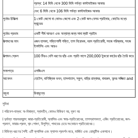
প্রস্থ: 14 মিমি থেকে 300 মিমি পর্যন্ত কাস্টমাইজড আকার
বেধ: 6 মিমি থেকে 106 মিমি পর্যন্ত কাস্টমাইজড আকার
পৃষ্ঠের চিকিত্সা
1-কোট জেসো বা কোনও জেসো এবং 2-কোট জল-বেসড প্রাইমার, কোটের মধ্যে
স্যান্ডেড
পৃষ্ঠের প্রভাব
একটি শীর্ষ আবরণ এবং অন্যান্য জন্য সাদা ম্যাট প্রাইম
উত্পাদনের মান
ওজন হালকা, শক্তিশালী শক্তি, তাপ নিরোধক, বয়স প্রতিরোধী, সহজ পরিষ্কার, সহজ
ইনস্টলিং এবং আরও
উত্পাদন স্কেল
100 টিরও বেশি ধরণের ছাঁচ এবং প্রতি মাসে 200,000 টুকরো কাঠের ছাঁচ তৈরি করে
সনদপত্র
এসজিএস
আবেদন
হোটেল, বাণিজ্যিক ভবন, হাসপাতাল, স্কুল, বাড়ির রান্নাঘর, বাথরুম, অন্দর সজ্জিত and
নমুনা
বিনামূল্যে
সুবিধা
l পরিবেশ-বান্ধব: অ-বিষাক্ত, স্বাদহীন, কোনও বিকিরণ নয়, দূষণ নয়
l দুর্দান্ত পারফরম্যান্স: জারা-প্রতিরোধী, অ্যাসিড এবং ক্ষার-প্রতিরোধের, তাপস্থাপকতা, এজিং প্রতিরোধের, জল-
প্রমাণ, ফায়ার-প্রুফ, শব্দ শোষণ, বিলুপ্তি, পাথরের চেয়ে সংকোচন প্রতিরোধের।
l বিভিন্ন ধরণের শৈলী: এটি ক্লাসিক এবং ফ্যাশন প্রদর্শন করে, মার্জিত এবং রোমান্টিক একসাথে।