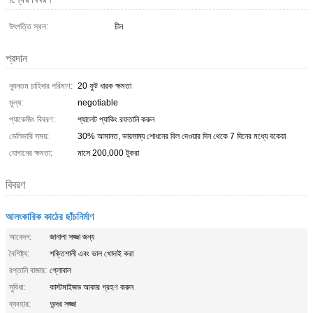
উৎপত্তি স্থল:
চীন
প্রদান
ন্যূনতম চাহিদার পরিমাণ:
20 ফুট ধারক ক্ষমতা
মূল্য:
negotiable
প্যাকেজিং বিবরণ:
প্যালেট প্যাকিং রফতানি করুন
ডেলিভারি সময়:
30% আমানত, ভারসাম্য শোধনের বিল দেওয়ার দিন থেকে 7 দিনের মধ্যে বকেয়া
যোগানের ক্ষমতা:
মাসে 200,000 টুকরা
বিবরণ
আলংকারিক কাঠের ছাঁচনির্মাণ
আবেদন:
জানালা সজ্জা জন্য
বৈশিষ্ট্য:
শক্তিশালী এবং ভাল খোদাই করা
রপ্তানি বাজার:
গ্লোবাল
সুবিধা:
কাস্টমাইজড আকার গ্রহণ করুন
ব্যবহার:
অন্দর সজ্জা