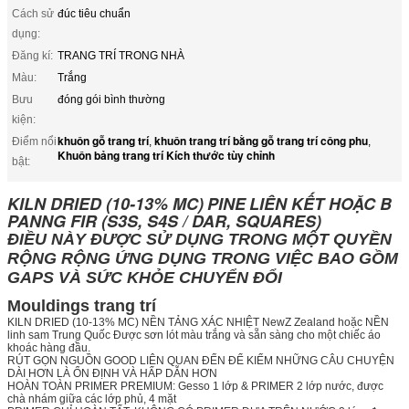
Cách sử
đúc tiêu chuẩn
dụng:
Đăng kí:
TRANG TRÍ TRONG NHÀ
Màu:
Trắng
Bưu
đóng gói bình thường
kiện:
khuôn gỗ trang trí
khuôn trang trí bằng gỗ trang trí công phu
Điểm nổi
,
,
Khuôn bảng trang trí Kích thước tùy chỉnh
bật:
KILN DRIED (10-13% MC)
PINE
LIÊN KẾT HOẶC B
PANNG FIR (S3S, S4S / DAR, SQUARES)
ĐIỀU NÀY ĐƯỢC SỬ DỤNG TRONG MỘT QUYỀN
RỘNG RỘNG ỨNG DỤNG TRONG VIỆC BAO GỒM
GAPS VÀ SỨC KHỎE CHUYỂN ĐỔI
Mouldings trang trí
KILN DRIED (10-13% MC) NỀN TẢNG XÁC NHIỆT NewZ Zealand hoặc NỀN
linh sam Trung Quốc Được sơn lót màu trắng và sẵn sàng cho một chiếc áo
khoác hàng đầu.
RÚT GỌN NGUỒN GOOD LIÊN QUAN ĐẾN ĐỂ KIẾM NHỮNG CÂU CHUYỆN
DÀI HƠN LÀ ỔN ĐỊNH VÀ HẤP DẪN HƠN
HOÀN TOÀN PRIMER PREMIUM: Gesso 1 lớp & PRIMER 2 lớp nước, được
chà nhám giữa các lớp phủ, 4 mặt