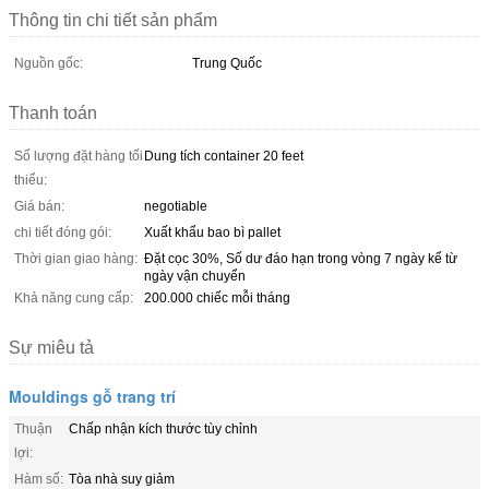
Thông tin chi tiết sản phẩm
Nguồn gốc:
Trung Quốc
Thanh toán
Số lượng đặt hàng tối
Dung tích container 20 feet
thiểu:
Giá bán:
negotiable
chi tiết đóng gói:
Xuất khẩu bao bì pallet
Thời gian giao hàng:
Đặt cọc 30%, Số dư đáo hạn trong vòng 7 ngày kể từ
ngày vận chuyển
Khả năng cung cấp:
200.000 chiếc mỗi tháng
Sự miêu tả
Mouldings gỗ trang trí
Thuận
Chấp nhận kích thước tùy chỉnh
lợi:
Hàm số:
Tòa nhà suy giảm