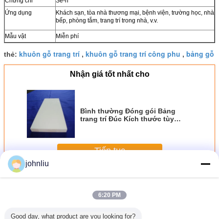
Chứng chỉ
Sê-ri
Ứng dụng
Khách sạn, tòa nhà thương mại, bệnh viện, trường học, nhà
bếp, phòng tắm, trang trí trong nhà, v.v.
Mẫu vật
Miễn phí
khuôn gỗ trang trí
khuôn gỗ trang trí công phu
bảng gỗ
thẻ:
,
,
Nhận giá tốt nhất cho
Bình thường Đóng gói Bảng
trang trí Đúc Kích thước tùy
chỉnh DG6204
Tiếp tục
johnliu
Mouldings gỗ trang trí
Hơn
6:20 PM
Good day, what product are you looking for?