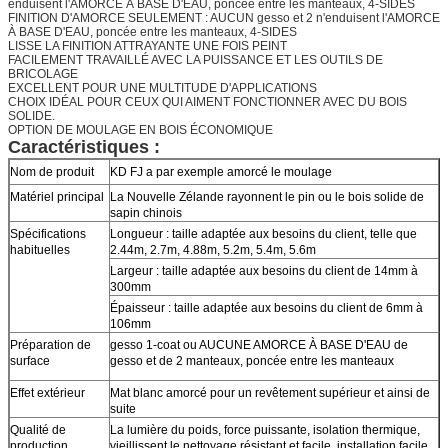
enduisent l'AMORCE À BASE D'EAU, poncée entre les manteaux, 4-SIDES
FINITION D'AMORCE SEULEMENT : AUCUN gesso et 2 n'enduisent l'AMORCE
À BASE D'EAU, poncée entre les manteaux, 4-SIDES
LISSE LA FINITION ATTRAYANTE UNE FOIS PEINT
FACILEMENT TRAVAILLÉ AVEC LA PUISSANCE ET LES OUTILS DE
BRICOLAGE
EXCELLENT POUR UNE MULTITUDE D'APPLICATIONS
CHOIX IDÉAL POUR CEUX QUI AIMENT FONCTIONNER AVEC DU BOIS
SOLIDE.
OPTION DE MOULAGE EN BOIS ÉCONOMIQUE
Caractéristiques :
Nom de produit
KD FJ a par exemple amorcé le moulage
Matériel principal
La Nouvelle Zélande rayonnent le pin ou le bois solide de
sapin chinois
Spécifications
Longueur : taille adaptée aux besoins du client, telle que
habituelles
2.44m, 2.7m, 4.88m, 5.2m, 5.4m, 5.6m
Largeur : taille adaptée aux besoins du client de 14mm à
300mm
Épaisseur : taille adaptée aux besoins du client de 6mm à
106mm
Préparation de
gesso 1-coat ou AUCUNE AMORCE À BASE D'EAU de
surface
gesso et de 2 manteaux, poncée entre les manteaux
Effet extérieur
Mat blanc amorcé pour un revêtement supérieur et ainsi de
suite
Qualité de
La lumière du poids, force puissante, isolation thermique,
production
vieillissent le nettoyage résistant et facile, installation facile