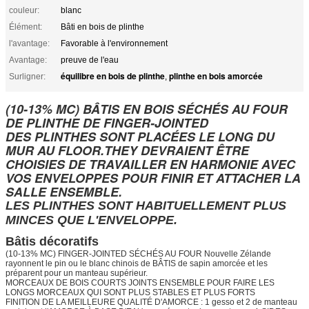
couleur:
blanc
Élément:
Bâti en bois de plinthe
l'avantage:
Favorable à l'environnement
Avantage:
preuve de l'eau
équilibre en bois de plinthe
plinthe en bois amorcée
Surligner:
,
(10-13% MC) BÂTIS EN BOIS SÉCHÉS AU FOUR
DE PLINTHE DE FINGER-JOINTED
DES PLINTHES SONT PLACÉES LE LONG DU
MUR AU FLOOR.THEY DEVRAIENT ÊTRE
CHOISIES DE TRAVAILLER EN HARMONIE AVEC
VOS ENVELOPPES POUR FINIR ET ATTACHER LA
SALLE ENSEMBLE.
LES PLINTHES SONT HABITUELLEMENT PLUS
MINCES QUE L'ENVELOPPE.
Bâtis décoratifs
(10-13% MC) FINGER-JOINTED SÉCHÉS AU FOUR Nouvelle Zélande
rayonnent le pin ou le blanc chinois de BÂTIS de sapin amorcée et les
préparent pour un manteau supérieur.
MORCEAUX DE BOIS COURTS JOINTS ENSEMBLE POUR FAIRE LES
LONGS MORCEAUX QUI SONT PLUS STABLES ET PLUS FORTS
FINITION DE LA MEILLEURE QUALITÉ D'AMORCE : 1 gesso et 2 de manteau