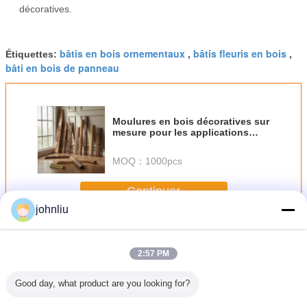
décoratives.
bâtis en bois ornementaux
bâtis fleuris en bois
Étiquettes:
,
,
bâti en bois de panneau
Moulures en bois décoratives sur
mesure pour les applications
résidentielles améliorant le style
intérieur et les caractéristiques
MOQ：
1000pcs
architecturales
Continuer
johnliu
Bâtis en bois décoratifs
Plus
2:57 PM
Good day, what product are you looking for?
en bois
Bâtis en bois
les bâtis en bois
Petit matériel en
Bâtis en