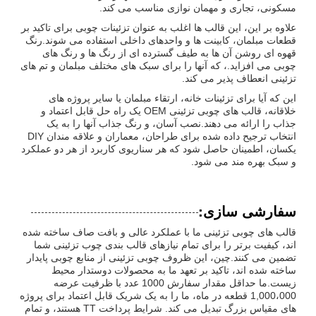
مسکونی، تجاری و مهمان نوازی مناسب می کند.
علاوه بر این، این قالب ها اغلب به عنوان تزئینات چوبی برای تاکید بر
قطعات مبلمان، کابینت ها و واحدهای داخلی استفاده می شوند.رنگ
قهوه ای روشن آن ها به طیف گسترده ای از رنگ ها و رنگ های
چوبی می افزاید.، که آنها را برای سبک های مختلف مبلمان و تم های
تزئینی انعطاف پذیر می کند.
این که آیا برای تزئینات خانه، ارتقاء مبلمان یا سایر پروژه های
خلاقانه، قالب های چوبی تزئینی OEM یک راه حل قابل اعتماد و
جذاب را ارائه می دهند.نصب آسان، و رنگ جذاب آنها را به یک
انتخاب ترجیح داده شده برای طراحان، معماران و علاقه مندان DIY
یکسان، اطمینان حاصل شود که هر سناریوی کاربرد از هر دو عملکرد
و سبک بهره مند می شود.
سفارشی سازی:
قالب های چوبی تزئینی ما با عملکرد عالی و بافت صاف ساخته شده
اند، کیفیت برتر را برای تمام نیازهای قالب بندی چوب تزئینی شما
تضمین می کنند.چین، این ظروف چوبی تزئینی از منابع چوبی پایدار
ساخته شده اند، تاکید بر تعهد ما به محصولات دوستدار محیط
زیست.ما حداقل مقدار سفارش 1000 عدد با ظرفیت عرضه
1,000،000 قطعه در ماه، ما را به یک شریک قابل اعتماد برای پروژه
های مقیاس بزرگ تبدیل می کند. شرایط پرداخت TT هستند، و تمام