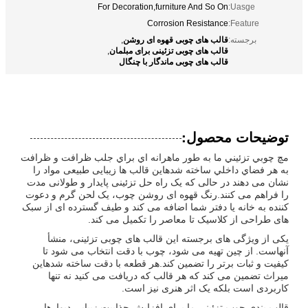
For Decoration,furniture And So On
Uasge:
Corrosion Resistance
Feature:
قالب های چوبی قهوه ای روشن
برجسته:
,
قالب های چوبی تزئینی برای مبلمان
,
قالب های چوبی ماندگار با چنگال
توضیحات محصول:
مچ چوبي تزئيني ما به طور ماهرانه اي براي جلب ظرافت و ظرافت
به هر فضاي داخلي ساخته شدهاین قالب ها زیبایی طبیعی مواد را
نشان می دهند در حالی که یک راه حل تزئینی پایدار و طولانی مدت
را فراهم می کنند.رنگ قهوه ای روشن چوب، یک لحن گرم و دعوت
کننده به خانه یا دفتر شما اضافه می کند و طیف گسترده ای از سبک
های طراحی از کلاسیک تا معاصر را تکمیل می کند.
یکی از ویژگی های برجسته این قالب های چوبی تزئینی، منشأ
آنهاست. از چین تهیه می شود، چوب با دقت انتخاب می شود تا
کیفیت و ثبات برتر را تضمین کند.هر قطعه با دقت ساخته شدهاین
میراث تضمین می کند که هر قالب که دریافت می کنید نه تنها
کاربردی است بلکه یک اثر هنری نیز است.
قالب بندی چوب تزئینی ما برای افزایش جذابیت زیبایی دیوارها،