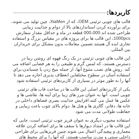
کاربردها:
قالب های چوبی تزئینی OEM، که از XiaMen، چین تولید می شوند،
برای برآورده کردن استانداردهای بالا از دوام و جذابیت زیبایی
طراحی شده اند.000،000 قطعه در ماه و حداقل مقدار سفارش
1000pcs، این قالب ها برای پروژه های در مقیاس بزرگ و استفاده
تجاری ایده آل هستند.تضمین معاملات بدون مشکل برای خریداران
بین المللی.
این قالب های چوبی تزئینی در یک رنگ قهوه ای روشن زیبا در
دسترس هستند، که لمس گرم و طبیعی را به هر فضایی اضافه می
کند. روش های نصب متنوع آنها، از جمله میخ زدن یا چسباندن،براي
استفاده آسان در سطوح مختلفاین انعطاف پذیری اجازه می دهد تا
آنها را به طور موثر در بسیاری از کاربردهای تزئینی استفاده شود.
یکی از کاربردهای اصلی این قالب ها در ساخت قاب های تزئینی
چوبی است. آنها به عنوان مرز های زیبا برای آینه ها، نقاشی ها و
عکس ها عمل می کنند.افزایش جذابیت بصری فضاهای داخلی در
خانه ها، دفاتر، گالری ها و هتل ها. دوام بالای چوب باعث زیبایی و
حفاظت طولانی مدت می شود.
استفاده محبوب دیگری به عنوان فریز چوب تزئینی است، جایی که
این قالب ها در امتداد دیوارها یا سقف ها برای اضافه کردن علاقه
معماری و پیچیدگی اعمال می شوند.چنین فریزهایی برای طراحی
داخلی سنتی و مدرن مناسب هستند، که آنها را برای محیط های