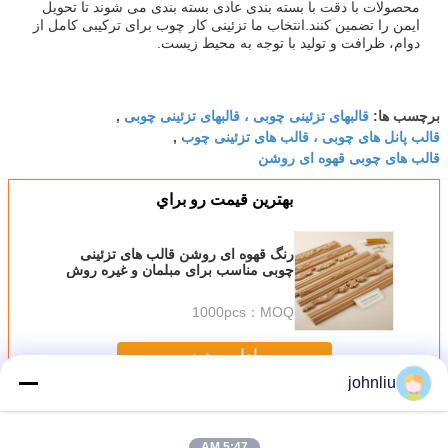
محصولات با دقت با بسته بندی عادی بسته بندی می شوند تا تحویل
ایمن را تضمین کنند.انتخاب ما تزئینی کار چوب برای ترکیبی کامل از
دوام، ظرافت و تولید با توجه به محیط زیست.
قالبهای تزئینی چوبی ، قالبهای تزئینی چوبی
برچسب ها:
,
قالب پانل های چوبی ، قالب های تزئینی چوب
,
قالب های چوبی قهوه ای روشن
بهترين قيمت رو براي
رنگ قهوه ای روشن قالب های تزئینی
چوبی مناسب برای مبلمان و غیره روش
نصب میخک زدن یا چسباندن ماندگار و
زیبا
1000pcs
MOQ：
ادامه هید
johnliu
قالبهای تزئینی چوبی
بیش
5:47 AM