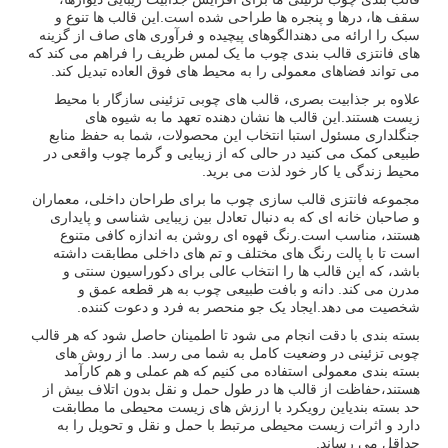
سقف ها، درها و پنجره ها طراحی شده است.این قالب ها تنوع و
سبک را ارائه می دهندالگوهای پیچیده و فرآوری های صاف از گزینه
های فانتزی قالب بندی چوب ما یک لمس ظریف را فراهم می کند که
می تواند فضاهای معمولی را به محیط های فوق العاده تبدیل کند.
علاوه بر جذابیت بصری، قالب های چوبی تزئینی سازگار با محیط
زیست هستند.این قالب ها نشان دهنده تعهد ما به شیوه های
جنگلداری مسئول استبا انتخاب این محصولات، شما به حفظ منابع
طبیعی کمک می کنید در حالی که از زیبایی و گرما چوب واقعی در
محیط زندگی یا کار خود لذت می برید.
مجموعه فانتزی قالب سازی چوب ما برای طراحان داخلی، معماران
و صاحبان خانه ای که به دنبال تعادل بین زیبایی شناسی و پایداری
هستند، مناسب است.رنگ قهوه ای روشن به اندازه کافی متنوع
است تا با پالت رنگ های مختلف و تم های داخلی مطابقت داشته
باشد، که این قالب ها را انتخاب عالی برای دکوراسیون سنتی و
مدرن می کند. دانه و بافت طبیعی چوب به هر قطعه عمق و
شخصیت می دهد.ایجاد یک جو منحصر به فرد و دعوت کننده.
بسته بندی با دقت انجام می شود تا اطمینان حاصل شود که هر قالب
چوبی تزئینی در وضعیت کامل به شما می رسد. ما از روش های
بسته بندی معمولی استفاده می کنیم که هم عملی و هم کارآمد
هستند،حفاظت از قالب ها در طول حمل و نقل بدون اتلاف بیش از
حد بسته بندیاین رویکرد با ارزش های زیست محیطی ما مطابقت
دارد و اثرات زیست محیطی مرتبط با حمل و نقل و تحویل را به
حداقل می رساند.