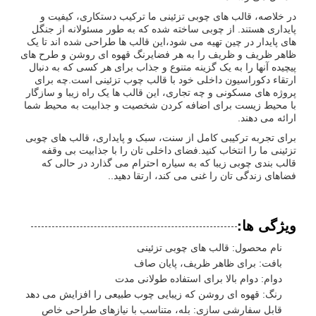
در خلاصه، قالب های چوبی تزئینی ما ترکیب دستکاری، کیفیت و
پایداری هستند. از چوبی ساخته شده که به طور مسئولانه از جنگل
های پایدار در چین تهیه می شود،این قالب ها طراحی شده اند تا یک
ظاهر ظریف و ظریف را به هر فضایرنگ قهوه ای روشن و طرح های
پیچیده آنها را به یک گزینه متنوع و جذاب برای هر کسی که به دنبال
ارتقاء دکوراسیون داخلی خود با قالب چوب تزئینی است.چه برای
پروژه های مسکونی و چه تجاری، این قالب ها یک راه زیبا و سازگار
با محیط زیست برای اضافه کردن شخصیت و جذابیت به محیط شما
ارائه می دهند.
برای تجربه ترکیبی کامل از سنت، سبک و پایداری، قالب های چوبی
تزئینی ما را انتخاب کنید.فضای داخلی تان را با جذابیت بی وقفه
قالب بندی چوبی زیبا که به سیاره احترام می گذارد در حالی که
فضاهای زندگی تان را غنی می کند، ارتقا دهید..
ویژگی ها:
نام محصول: قالب های چوبی تزئینی
بافت: برای ظاهر ظریف، پایان صاف
دوام: دوام بالا برای استفاده طولانی مدت
رنگ: قهوه ای روشن که زیبایی چوب طبیعی را افزایش می دهد
قابل سفارشی سازی: بله، متناسب با نیازهای طراحی خاص