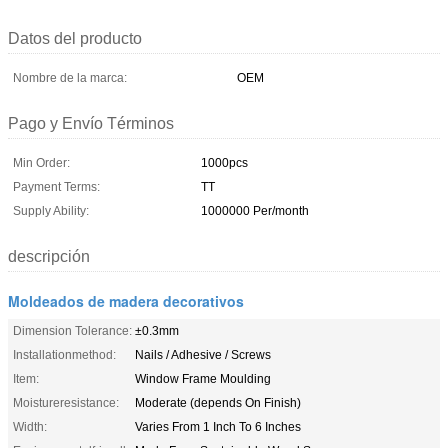
Datos del producto
Nombre de la marca:
OEM
Pago y Envío Términos
Min Order:
1000pcs
Payment Terms:
TT
Supply Ability:
1000000 Per/month
descripción
Moldeados de madera decorativos
Dimension Tolerance:
±0.3mm
Installationmethod:
Nails / Adhesive / Screws
Item:
Window Frame Moulding
Moistureresistance:
Moderate (depends On Finish)
Width:
Varies From 1 Inch To 6 Inches