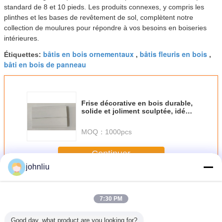
standard de 8 et 10 pieds. Les produits connexes, y compris les
plinthes et les bases de revêtement de sol, complètent notre
collection de moulures pour répondre à vos besoins en boiseries
intérieures.
bâtis en bois ornementaux
bâtis fleuris en bois
Étiquettes:
,
,
bâti en bois de panneau
Frise décorative en bois durable,
solide et joliment sculptée, idéale
pour les applications de
menuiserie personnalisée et les
MOQ：
1000pcs
éléments de design d'intérieur
Continuer
johnliu
Bâtis en bois décoratifs
Plus
7:30 PM
Good day, what product are you looking for?