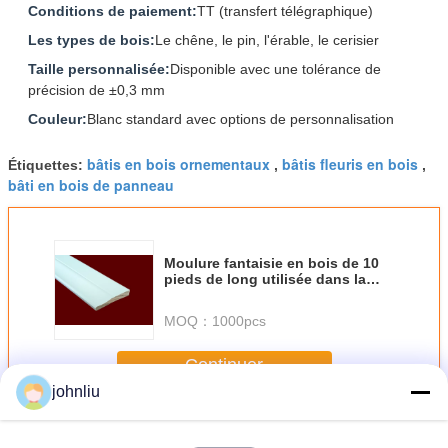
Conditions de paiement:
TT (transfert télégraphique)
Les types de bois:
Le chêne, le pin, l'érable, le cerisier
Taille personnalisée:
Disponible avec une tolérance de
précision de ±0,3 mm
Couleur:
Blanc standard avec options de personnalisation
bâtis en bois ornementaux
bâtis fleuris en bois
Étiquettes:
,
,
bâti en bois de panneau
Moulure fantaisie en bois de 10
pieds de long utilisée dans la
décoration intérieure, moulures
murales, moulures de plafond,
MOQ：
1000pcs
cadres de portes et fenêtres,
longueurs personnalisées
Continuer
johnliu
Bâtis en bois décoratifs
Plus