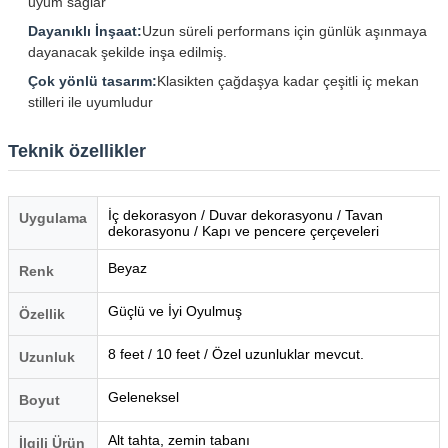
uyum sağlar
Dayanıklı İnşaat:
Uzun süreli performans için günlük aşınmaya
dayanacak şekilde inşa edilmiş.
Çok yönlü tasarım:
Klasikten çağdaşya kadar çeşitli iç mekan
stilleri ile uyumludur
Teknik özellikler
İç dekorasyon / Duvar dekorasyonu / Tavan
Uygulama
dekorasyonu / Kapı ve pencere çerçeveleri
Beyaz
Renk
Güçlü ve İyi Oyulmuş
Özellik
8 feet / 10 feet / Özel uzunluklar mevcut.
Uzunluk
Geleneksel
Boyut
Alt tahta, zemin tabanı
İlgili Ürün