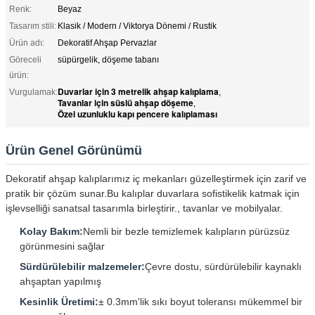
Renk:
Beyaz
Tasarım stili:
Klasik / Modern / Viktorya Dönemi / Rustik
Ürün adı:
Dekoratif Ahşap Pervazlar
Göreceli
süpürgelik, döşeme tabanı
ürün:
Duvarlar için 3 metrelik ahşap kalıplama
Vurgulamak:
,
Tavanlar için süslü ahşap döşeme
,
Özel uzunluklu kapı pencere kalıplaması
Ürün Genel Görünümü
Dekoratif ahşap kalıplarımız iç mekanları güzelleştirmek için zarif ve
pratik bir çözüm sunar.Bu kalıplar duvarlara sofistikelik katmak için
işlevselliği sanatsal tasarımla birleştirir., tavanlar ve mobilyalar.
Kolay Bakım:
Nemli bir bezle temizlemek kalıpların pürüzsüz
görünmesini sağlar
Sürdürülebilir malzemeler:
Çevre dostu, sürdürülebilir kaynaklı
ahşaptan yapılmış
Kesinlik Üretimi:
± 0.3mm'lik sıkı boyut toleransı mükemmel bir