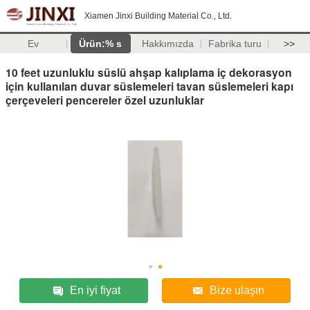
Xiamen Jinxi Building Material Co., Ltd.
Ev
Ürün:% s
Hakkımızda
Fabrika turu
>>
10 feet uzunluklu süslü ahşap kalıplama iç dekorasyon
için kullanılan duvar süslemeleri tavan süslemeleri kapı
çerçeveleri pencereler özel uzunluklar
En iyi fiyat
Bize ulaşın