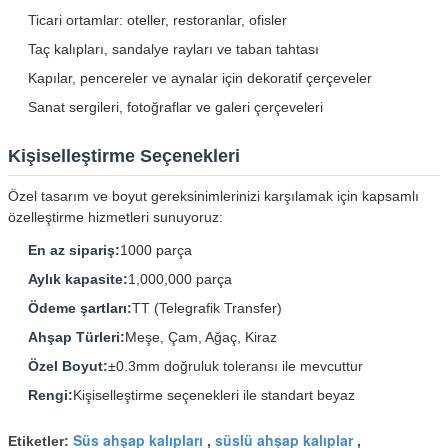
Ticari ortamlar: oteller, restoranlar, ofisler
Taç kalıpları, sandalye rayları ve taban tahtası
Kapılar, pencereler ve aynalar için dekoratif çerçeveler
Sanat sergileri, fotoğraflar ve galeri çerçeveleri
Kişiselleştirme Seçenekleri
Özel tasarım ve boyut gereksinimlerinizi karşılamak için kapsamlı
özelleştirme hizmetleri sunuyoruz:
En az sipariş:
1000 parça
Aylık kapasite:
1,000,000 parça
Ödeme şartları:
TT (Telegrafik Transfer)
Ahşap Türleri:
Meşe, Çam, Ağaç, Kiraz
Özel Boyut:
±0.3mm doğruluk toleransı ile mevcuttur
Rengi:
Kişiselleştirme seçenekleri ile standart beyaz
Süs ahşap kalıpları
süslü ahşap kalıplar
Etiketler:
,
,