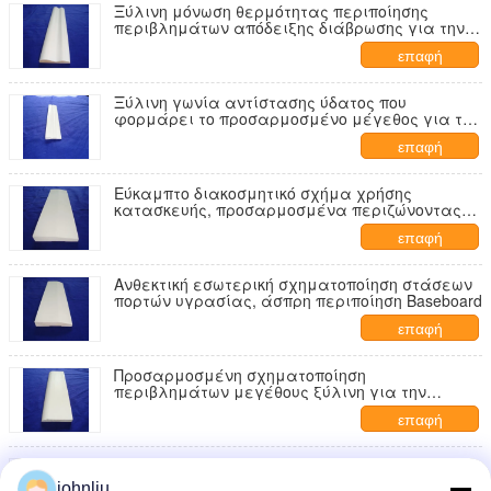
Ξύλινη μόνωση θερμότητας περιποίησης
περιβλημάτων απόδειξης διάβρωσης για την
εσωτερική/εξωτερική διακόσμηση
επαφή
Ξύλινη γωνία αντίστασης ύδατος που
φορμάρει το προσαρμοσμένο μέγεθος για την
οικοδόμηση της διακόσμησης
επαφή
Εύκαμπτο διακοσμητικό σχήμα χρήσης
κατασκευής, προσαρμοσμένα περιζώνοντας
σχήματα πινάκων
επαφή
Ανθεκτική εσωτερική σχηματοποίηση στάσεων
πορτών υγρασίας, άσπρη περιποίηση Baseboard
επαφή
Προσαρμοσμένη σχηματοποίηση
περιβλημάτων μεγέθους ξύλινη για την
εξωτερική αντίσταση ύδατος διακοσμήσεων
επαφή
Άσπρο ξύλινο περίβλημα που φορμάρει την
καλή δυνατότητα μόνωσης θερμότητας για την
johnliu