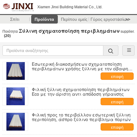
Xiamen Jinxi Building Material Co., Ltd.
Σπίτι
Προϊόντα
Περίπου εμείς
Γύρος εργοστασίων
>>
Ξύλινη σχηματοποίηση περιβλημάτων
Ποιότητα
supplier.
(20)
Εσωτερική διακοσμήσεων σχηματοποίηση
περιβλημάτων χρήσης ξύλινη με την άβαφη
ομαλή επιφάνεια
επαφή
Φιλική ξύλινη σχηματοποίηση περιβλημάτων
Eco με την άριστη αντι απόδοση γήρανσης
επαφή
Φιλική προς το περιβάλλον εσωτερική ξύλινη
περιποίηση, άσπρο ξύλινο περίβλημα πορτών
επαφή