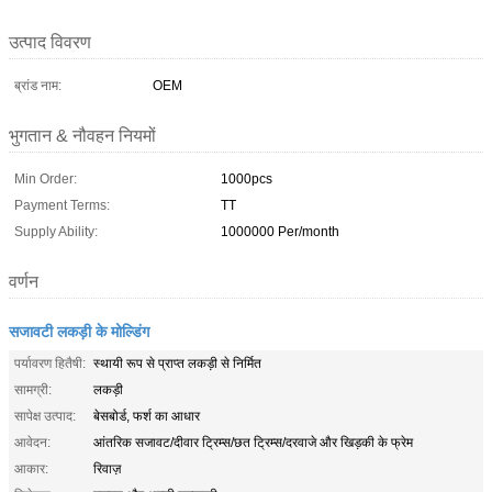
उत्पाद विवरण
ब्रांड नाम:
OEM
भुगतान & नौवहन नियमों
Min Order:
1000pcs
Payment Terms:
TT
Supply Ability:
1000000 Per/month
वर्णन
सजावटी लकड़ी के मोल्डिंग
पर्यावरण हितैषी:
स्थायी रूप से प्राप्त लकड़ी से निर्मित
सामग्री:
लकड़ी
सापेक्ष उत्पाद:
बेसबोर्ड, फर्श का आधार
आवेदन:
आंतरिक सजावट/दीवार ट्रिम्स/छत ट्रिम्स/दरवाजे और खिड़की के फ्रेम
आकार:
रिवाज़