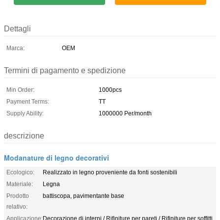
Dettagli
Marca:
OEM
Termini di pagamento e spedizione
Min Order:
1000pcs
Payment Terms:
TT
Supply Ability:
1000000 Per/month
descrizione
Modanature di legno decorativi
Ecologico:
Realizzato in legno proveniente da fonti sostenibili
Materiale:
Legna
Prodotto
battiscopa, pavimentante base
relativo:
Applicazione:
Decorazione di interni / Rifiniture per pareti / Rifiniture per soffitti