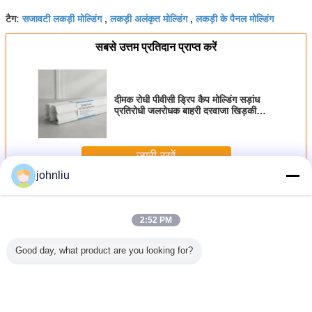
सजावटी लकड़ी मोल्डिंग
लकड़ी अलंकृत मोल्डिंग
लकड़ी के पैनल मोल्डिंग
टैग:
,
,
सबसे उत्तम प्रतिदान प्राप्त करें
दीमक रोधी पीवीसी ड्रिप कैप मोल्डिंग सड़ांध
प्रतिरोधी जलरोधक बाहरी दरवाजा खिड़की
ड्रिप ट्रिम 10 फीट 12 फीट लाइफटाइम
वारंटी
जारी रखें
johnliu
सजावटी लकड़ी के मोल्डिंग
अधिक
2:52 PM
Good day, what product are you looking for?
 भवनों के
आवासीय सबूत के लिए
5.4m 5.6m सजावटी
छोटे 2400 मिमी
एजिंग प्रति
ूत सजावटी
नमी सबूत लकड़ी के
लकड़ी के मोल्डिंग नम
सजावटी लकड़ी के
सजावटी लक
 मोल्डिंग
फर्नीचर मोल्डिंग
प्रमाण पत्र एसजीएस
मोल्डिंग पु
मोल्डिंग पर्
प्रमाण पत्र
Polyurethane
अनुक