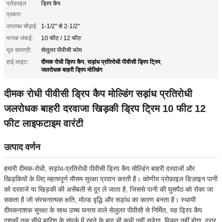
प्रोफ़ाइल
ड्रिप कैप
प्रकार:
उपलब्ध चौड़ाई:
1-1/2" से 2-1/2"
मानक लंबाई:
10 फीट / 12 फीट
मूल सामग्री:
सेलुलर पीवीसी फोम
दीमक रोधी ड्रिप कैप
सड़ांध प्रतिरोधी पीवीसी ड्रिप ट्रिम
हाई लाइट:
,
,
जलरोधक बाहरी ड्रिप मोल्डिंग
दीमक रोधी पीवीसी ड्रिप कैप मोल्डिंग सड़ांध प्रतिरोधी
जलरोधक बाहरी दरवाजा खिड़की ड्रिप ट्रिम 10 फीट 12
फीट लाइफटाइम वारंटी
उत्पाद वर्णन
हमारी दीमक-रोधी, सड़ांध-प्रतिरोधी पीवीसी ड्रिप कैप मोल्डिंग बाहरी दरवाजों और
खिड़कियों के लिए महत्वपूर्ण मौसम सुरक्षा प्रदान करती है। कोणीय प्रोफ़ाइल डिज़ाइन पानी
को दरवाजे या खिड़की की असेंबली से दूर ले जाता है, जिससे पानी की घुसपैठ को रोका जा
सकता है जो संरचनात्मक क्षति, मोल्ड वृद्धि और सड़ांध का कारण बनता है। स्थायी
दीमकनाशक सुरक्षा के साथ उच्च घनत्व वाले सेलुलर पीवीसी से निर्मित, यह ड्रिप कैप
दशकों तक सीधे बारिश के संपर्क में रहने के बाद भी कभी नहीं सड़ेगा, विकृत नहीं होगा, दरार