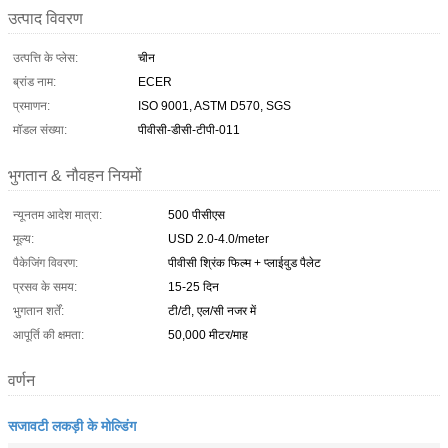
उत्पाद विवरण
उत्पत्ति के प्लेस:
चीन
ब्रांड नाम:
ECER
प्रमाणन:
ISO 9001, ASTM D570, SGS
मॉडल संख्या:
पीवीसी-डीसी-टीपी-011
भुगतान & नौवहन नियमों
न्यूनतम आदेश मात्रा:
500 पीसीएस
मूल्य:
USD 2.0-4.0/meter
पैकेजिंग विवरण:
पीवीसी श्रिंक फिल्म + प्लाईवुड पैलेट
प्रसव के समय:
15-25 दिन
भुगतान शर्तें:
टी/टी, एल/सी नजर में
आपूर्ति की क्षमता:
50,000 मीटर/माह
वर्णन
सजावटी लकड़ी के मोल्डिंग