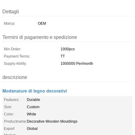
Dettagli
Marca:
OEM
Termini di pagamento e spedizione
Min Order:
1000pcs
Payment Terms:
TT
Supply Ability:
1000000 Per/month
descrizione
Modanature di legno decorativi
Features:
Durable
Size:
Custom
Color:
White
Productname:
Decorative Wooden Mouldings
Export
Global