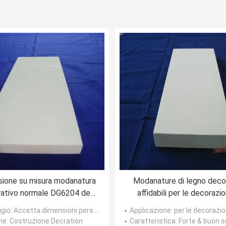
ione su misura modanatura
Modanature di legno decor
ativo normale DG6204 del
affidabili per le decorazio
nnello dell'imballaggio
costruzione
gio
: Accetta dimensioni personalizzate
Applicazione
: per le decorazioni della
ne
: Costruzione Decration
Caratteristica
: Forte & buon s