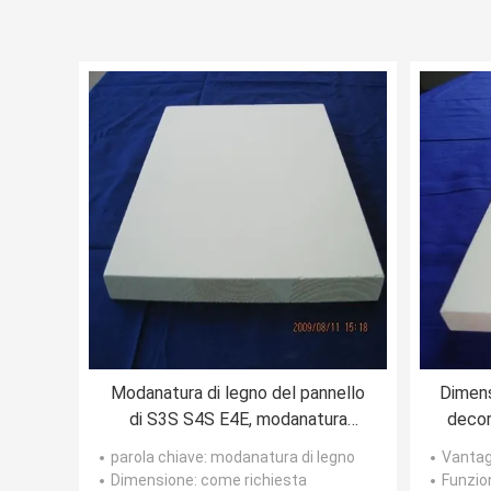
Modanatura di legno del pannello
Dimens
di S3S S4S E4E, modanatura
decor
decorativo della disposizione
pa
parola chiave
: modanatura di legno
Vantag
DG6205
Dimensione
: come richiesta
Funzio