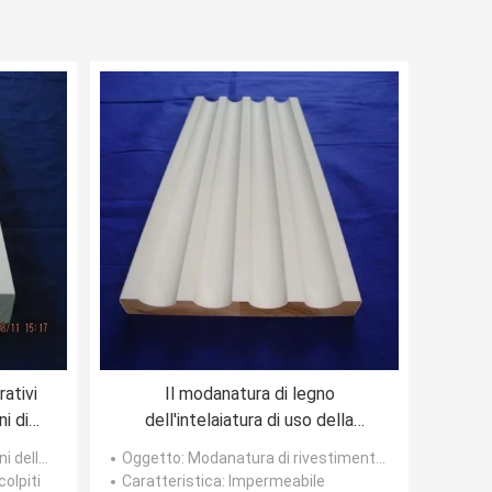
ativi
Il modanatura di legno
ni di
dell'intelaiatura di uso della
decorazione interna con non
 finestra
Oggetto
: Modanatura di rivestimento di legno
dipinto liscia la superficie
colpiti
Caratteristica
: Impermeabile