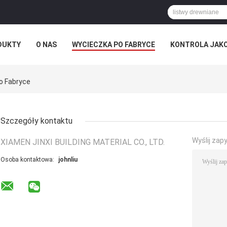
DUKTY
O NAS
WYCIECZKA PO FABRYCE
KONTROLA JAK
Po Fabryce
Szczegóły kontaktu
Wyślij zap
XIAMEN JINXI BUILDING MATERIAL CO., LTD.
Osoba kontaktowa:
johnliu