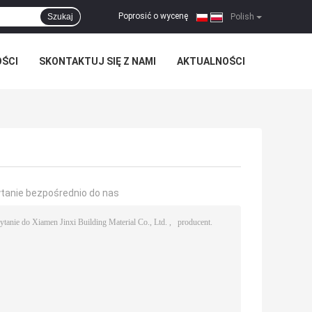
Poprosić o wycenę
Szukaj
|
Polish
OŚCI
SKONTAKTUJ SIĘ Z NAMI
AKTUALNOŚCI
ytanie bezpośrednio do nas