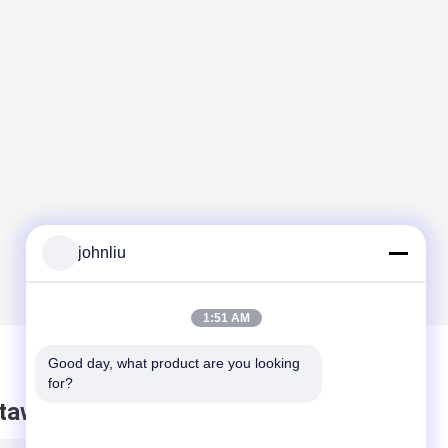
johnliu
1:51 AM
Good day, what product are you looking 
for?
taw wiadomość