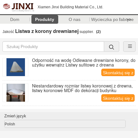
Xiamen Jinxi Building Material Co., Ltd.
Dom
Produkty
O nas
Wycieczka po fabryce
>>
Listwa z korony drewnianej
Jakość
supplier.
(2)
Odporność na wodę Odlewane drewniane korony, do
użytku wewnątrz Listwy sufitowe z drewna
Skontaktuj się z
nami
Niestandardowy rozmiar listwy koronowej z drewna,
listwy koronowe MDF do dekoracji budynku
Skontaktuj się z
nami
Zmień język
Polish