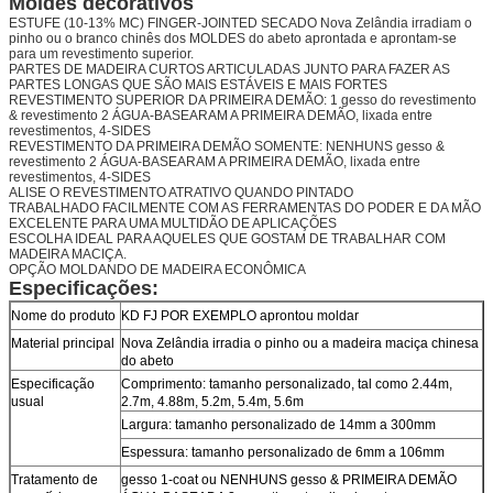
Moldes decorativos
ESTUFE (10-13% MC) FINGER-JOINTED SECADO Nova Zelândia irradiam o
pinho ou o branco chinês dos MOLDES do abeto aprontada e aprontam-se
para um revestimento superior.
PARTES DE MADEIRA CURTOS ARTICULADAS JUNTO PARA FAZER AS
PARTES LONGAS QUE SÃO MAIS ESTÁVEIS E MAIS FORTES
REVESTIMENTO SUPERIOR DA PRIMEIRA DEMÃO: 1 gesso do revestimento
& revestimento 2 ÁGUA-BASEARAM A PRIMEIRA DEMÃO, lixada entre
revestimentos, 4-SIDES
REVESTIMENTO DA PRIMEIRA DEMÃO SOMENTE: NENHUNS gesso &
revestimento 2 ÁGUA-BASEARAM A PRIMEIRA DEMÃO, lixada entre
revestimentos, 4-SIDES
ALISE O REVESTIMENTO ATRATIVO QUANDO PINTADO
TRABALHADO FACILMENTE COM AS FERRAMENTAS DO PODER E DA MÃO
EXCELENTE PARA UMA MULTIDÃO DE APLICAÇÕES
ESCOLHA IDEAL PARA AQUELES QUE GOSTAM DE TRABALHAR COM
MADEIRA MACIÇA.
OPÇÃO MOLDANDO DE MADEIRA ECONÔMICA
Especificações:
Nome do produto
KD FJ POR EXEMPLO aprontou moldar
Material principal
Nova Zelândia irradia o pinho ou a madeira maciça chinesa
do abeto
Especificação
Comprimento: tamanho personalizado, tal como 2.44m,
usual
2.7m, 4.88m, 5.2m, 5.4m, 5.6m
Largura: tamanho personalizado de 14mm a 300mm
Espessura: tamanho personalizado de 6mm a 106mm
Tratamento de
gesso 1-coat ou NENHUNS gesso & PRIMEIRA DEMÃO