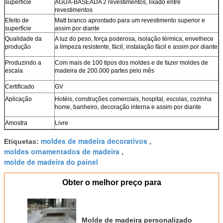
superfície
ÁGUA-BASEADA 2 revestimentos, lixado entre
revestimentos
Efeito de
Matt branco aprontado para um revestimento superior e
superfície
assim por diante
Qualidade da
A luz do peso, força poderosa, isolação térmica, envelhece
produção
a limpeza resistente, fácil, instalação fácil e assim por diante
Produzindo a
Com mais de 100 tipos dos moldes e de fazer moldes de
escala
madeira de 200.000 partes pelo mês
Certificado
GV
Aplicação
Hotéis, construções comerciais, hospital, escolas, cozinha
home, banheiro, decoração interna e assim por diante
Amostra
Livre
moldes de madeira decorativos
Etiquetas:
,
moldes ornamentados de madeira
,
molde de madeira do painel
Obter o melhor preço para
Molde de madeira personalizado