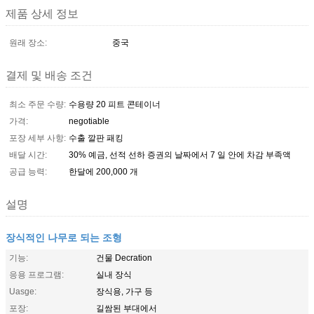
제품 상세 정보
원래 장소:
중국
결제 및 배송 조건
최소 주문 수량:
수용량 20 피트 콘테이너
가격:
negotiable
포장 세부 사항:
수출 깔판 패킹
배달 시간:
30% 예금, 선적 선하 증권의 날짜에서 7 일 안에 차감 부족액
공급 능력:
한달에 200,000 개
설명
장식적인 나무로 되는 조형
기능:
건물 Decration
응용 프로그램:
실내 장식
Uasge:
장식용, 가구 등
포장:
길쌈된 부대에서