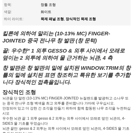
항목:
창틀 조형
색깔:
화이트
목제 패널 조형
장식적인 목제 조형
하이 라이트:
,
킬른에 의하여 말리는 (10-13% MC) FINGER-
JOINTED 중국 전나무 창 발판 (창 문턱)
끝: 우수한” 1 외투 GESSO & 외투 사이에서 모래로
덮이는 2 외투에 의하여 물 근거하는 뇌관, 4 측
창 발판은 창 발판의 밑에 설치된 WINDOW.TRIM의 창
틀의 밑에 설치된 표면 창조하고 특유한 보기를 추가합
니다 장식적인 접촉을입니다.
장식적인 조형
뇌관을 단 말린 (10-13% MC) FINGER-JOINTED 뉴질랜드를 발광하고 소나무 또
는 중국 전나무 조형 백색을 최고 외투를 준비합니다 가마에 구우십시오.
안정되어 있고 더 강한 긴 조각을 만들기 위하여 함께 합동된 나무 조각을 누전하십
시오
우수한 뇌관 끝: 1 외투 gesso & 2 외투는 외투 사이에서 모래로 덮인 뇌관의, 4-
SIDES 물 기초를 두었습니다
뇌관 끝만: gesso & 2 외투는 외투 사이에서 모래로 덮인 뇌관의, 4-SIDES 물 기초