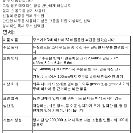
를 두지 않았습니다
그릴 경우 매력적인 끝을 반반하게 하십시오
힘과 손 공구를 쉽게 사용해
신청의 군중을 위해 우수한
단단한 나무를 사용하고 싶은 그들을 위한 이상적인 선택.
경제적인 목제 주조 선택권
명세:
제품 이름
주조가 KD에 의하여 FJ 예를들면 뇌관을 달았습니다
주요 물자
뉴질랜드는 소나무 또는 중국 전나무 단단한 나무를 발광합니
다
보통 명세
길이: 주문을 받아서 만들어진 크기 2.44m와 같은 2.7m,
4.88m, 5.2m, 5.4m, 5.6m
폭: 14mm에서 300mm까지 주문을 받아서 만들어진 크기
간격: 6mm에서 106mm까지 주문을 받아서 만들어진 크기
지상 처리
외투 사이에서 모래로 덮이는 1 외투 gesso 또는 gesso & 2 외
투에 의하여 물 근거하는 뇌관 없음
표면 효과
등 최고에게 입히기를 위해 뇌관을 다는 백색 광택이 없는
생산 질
저항하는, 쉬운 청소, 등 쉬운 설치가가 무게, 강력한 힘, 열 절
연제의 빛에 의하여, 나이 듭니다
가늠자 생성
형과 달 당 200,000 조각 나무로 되는 조형을 만들기의 100개
종류로