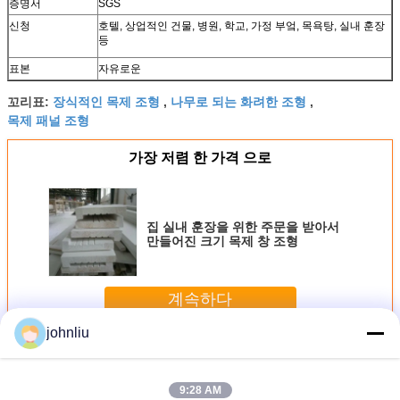
증명서
SGS
신청
호텔, 상업적인 건물, 병원, 학교, 가정 부엌, 목욕탕, 실내 훈장
등
표본
자유로운
장식적인 목제 조형
나무로 되는 화려한 조형
꼬리표:
,
,
목제 패널 조형
가장 저렴 한 가격 으로
집 실내 훈장을 위한 주문을 받아서
만들어진 크기 목제 창 조형
계속하다
johnliu
장식적인 나무로 되는 조형
더 많은 것
9:28 AM