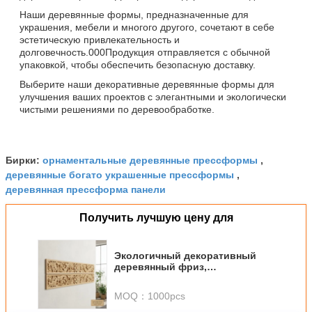
Наши деревянные формы, предназначенные для
украшения, мебели и многого другого, сочетают в себе
эстетическую привлекательность и
долговечность.000Продукция отправляется с обычной
упаковкой, чтобы обеспечить безопасную доставку.
Выберите наши декоративные деревянные формы для
улучшения ваших проектов с элегантными и экологически
чистыми решениями по деревообработке.
орнаментальные деревянные прессформы
Бирки:
,
деревянные богато украшенные прессформы
,
деревянная прессформа панели
Получить лучшую цену для
Экологичный декоративный
деревянный фриз,
изготовленный из
экологически чистых
MOQ：
1000pcs
источников древесины,
идеально подходит для