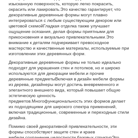
изысканную поверхность, которую легко покрасить,
окрасить или лакировать.Это качество гарантирует, что
декоративные деревянные формы могут плавно
интегрироваться с любым существующим декором или
цветовой схемойГладкая отделка также улучшает
ощущение осязания, делая формы приятными для
прикосновения и визуально привлекательными.Это
внимание к деталям подчеркивает превосходное
мастерство и качественные материалы, используемые при
изготовлении этих деревянных форм.
Декоративные деревянные формы не только идеально
подходят для украшения стен и потолков, но и широко
используются для декорации мебели.и прочие
деревянные предметыВключая в дизайн мебели формы
из дерева, дизайнеры могут достичь вневременного и
элегантного внешнего вида, который повышает общую
эстетическую ценность
предметов.Многофункциональность этих формов делает
их подходящими для широкого спектра применений,
включая традиционные, современные и переходные стили
дизайна.
Помимо своей декоративной привлекательности, эти
формы способствуют защите стен и краев
мебели.сохранение целостности базовых структурЭто