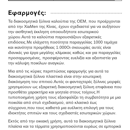
Εφαρμογές:
Τα διακοσμητικά ξύλινα καλούπια της OEM, που προέρχονται
από την XiaMen της Κίνας, έχουν σχεδιαστεί για να αυξήσουν
την αισθητική έκκληση οποιουδήποτε εσωτερικού
χώρου.Αυτά τα καλούπια παρουσιάζουν εξαιρετικές
επιδόσεις.Με ελάχιστη ποσότητα παραγγελίας 1000 τεμάχια
και ικανότητα προμήθειας 1.000Οι σκευωρίες αυτές είναι
ιδανικές για έργα μεγάλης κλίμακας καθώς και για παραγγελίες
προσαρμοσμένες, προσφέροντας ευελιξία και αξιοπιστία για
την κάλυψη ποικίλων αναγκών.
Μια από τις κύριες περιπτώσεις εφαρμογής για αυτά τα
διακοσμητικά ξύλινα πλαστικά είναι στην εσωτερική
διακόσμηση του σπιτιού.Αυτές οι φανταχτερές ξύλινες μορφές
χρησιμεύουν ως εξαιρετική διακοσμητική ξύλινη επιφάνεια που
προσθέτει χαρακτήρα και γοητεία στους τοίχους.Η
τυποποιημένη χρήση τους εξασφαλίζει τη συμβατότητα με μια
ποικιλία από στυλ σχεδιασμού, από κλασικό έως
σύγχρονο,που τους καθιστά μια ευέλικτη επιλογή για τους
ιδιοκτήτες σπιτιών και τους σχεδιαστές εσωτερικών χώρων.
Εκτός από την οικιακή χρήση, αυτά τα διακοσμητικά ξύλινα
πλαίσια και τα τέρματα χρησιμοποιούνται ευρέως σε εμπορικά