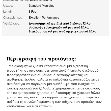
Usage:
Standard Moulding
Length:
8 Feet
Characteristic:
Excellent Performance
Διακοσμητική φριζιά από βιώσιμο ξύλο
Υψηλό φως:
,
συσκευές εσωτερικών τοίχων από ξύλο
,
διακόσμηση τοίχων από αρχιτεκτονικό ξύλο
Περιγραφή του προϊόντος:
Τα διακοσμητικά ξύλινα καλούπια είναι μια εξαιρετική
προσθήκη σε οποιοδήποτε εσωτερικό ή έπιπλο σχεδιασμό,
προσφέροντας ένα συνδυασμό λειτουργικότητας και
αισθητικής έκκλησης.Αυτά τα καλούπια κατασκευάζονται με
ακρίβεια για να παρέχουν μια ομαλή υφή που ενισχύει τη
φυσική ομορφιά του ξύλουΕίτε χρησιμοποιείται σε οικιακούς
είτε σε εμπορικούς χώρους, το διακοσμητικό χύτευμα ξύλου
χρησιμεύει ως ένα ευπροσάρμοστο στοιχείο που μπορεί να
αυξήσει τη συνολική εμφάνιση των τοίχων, των οροφών, των
ντουλαπιών και των επίπλων.