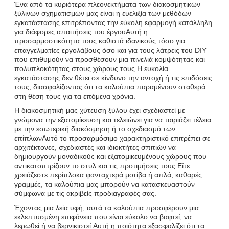
Ένα από τα κυριότερα πλεονεκτήματα των διακοσμητικών
ξύλινων σχηματισμών μας είναι η ευελιξία των μεθόδων
εγκατάστασης.επιτρέποντας την εύκολη εφαρμογή κατάλληλη
για διάφορες απαιτήσεις του έργουΑυτή η
προσαρμοστικότητα τους καθιστά ιδανικούς τόσο για
επαγγελματίες εργολάβους όσο και για τους λάτρεις του DIY
που επιθυμούν να προσθέσουν μια πινελιά κομψότητας και
πολυπλοκότητας στους χώρους τους.Η ευκολία
εγκατάστασης δεν θέτει σε κίνδυνο την αντοχή ή τις επιδόσεις
τους, διασφαλίζοντας ότι τα καλούπια παραμένουν σταθερά
στη θέση τους για τα επόμενα χρόνια.
Η διακοσμητική μας χύτευση ξύλου έχει σχεδιαστεί με
γνώμονα την εξατομίκευση.και τελειώνει για να ταιριάζει τέλεια
με την εσωτερική διακόσμηση ή το σχεδιασμό των
επίπλωνΑυτό το προσαρμόσιμο χαρακτηριστικό επιτρέπει σε
αρχιτέκτονες, σχεδιαστές και ιδιοκτήτες σπιτιών να
δημιουργούν μοναδικούς και εξατομικευμένους χώρους που
αντικατοπτρίζουν το στυλ και τις προτιμήσεις τους.Είτε
χρειάζεστε περίπλοκα φανταχτερά μοτίβα ή απλά, καθαρές
γραμμές, τα καλούπια μας μπορούν να κατασκευαστούν
σύμφωνα με τις ακριβείς προδιαγραφές σας.
Έχοντας μια λεία υφή, αυτά τα καλούπια προσφέρουν μια
εκλεπτυσμένη επιφάνεια που είναι εύκολο να βαφτεί, να
λερωθεί ή να βερνικιστεί.Αυτή η ποιότητα εξασφαλίζει ότι τα