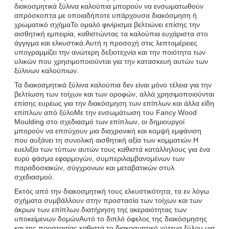
διακοσμητικά ξύλινα καλούπια μπορούν να ενσωματωθούν
απρόσκοπτα με οποιαδήποτε υπάρχουσα διακόσμηση ή
χρωματικό σχήμαΤο ομαλό φινίρισμα βελτιώνει επίσης την
αισθητική εμπειρία, καθιστώντας τα καλούπια ευχάριστα στο
άγγιγμα και ελκυστικά.Αυτή η προσοχή στις λεπτομέρειες
υπογραμμίζει την ανώτερη δεξιοτεχνία και την ποιότητα των
υλικών που χρησιμοποιούνται για την κατασκευή αυτών των
ξύλινων καλούπιων.
Τα διακοσμητικά ξύλινα καλούπια δεν είναι μόνο τέλεια για την
βελτίωση των τοίχων και των οροφών, αλλά χρησιμοποιούνται
επίσης ευρέως για την διακόσμηση των επίπλων.και άλλα είδη
επίπλων από ξύλοΜε την ενσωμάτωση του Fancy Wood
Moulding στο σχεδιασμό των επίπλων, οι δημιουργοί
μπορούν να επιτύχουν μια διαχρονική και κομψή εμφάνιση
που αυξάνει τη συνολική αισθητική αξία των κομματιών.Η
ευελιξία των τύπων αυτών τους καθιστά κατάλληλους για ένα
ευρύ φάσμα εφαρμογών, συμπεριλαμβανομένων των
παραδοσιακών, σύγχρονων και μεταβατικών στυλ
σχεδιασμού.
Εκτός από την διακοσμητική τους ελκυστικότητα, τα εν λόγω
σχήματα συμβάλλουν στην προστασία των τοίχων και των
άκρων των επίπλων.διατήρηση της ακεραιότητας των
υποκείμενων δομώνΑυτό το διπλό όφελος της διακόσμησης
και της προστασίας καθιστά το διακοσμητικό χύτεμα ξύλου μια