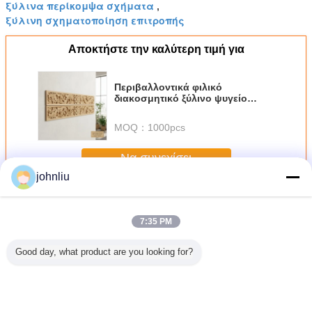
ξύλινα περίκομψα σχήματα
,
ξύλινη σχηματοποίηση επιτροπής
Αποκτήστε την καλύτερη τιμή για
Περιβαλλοντικά φιλικό
διακοσμητικό ξύλινο ψυγείο
κατασκευασμένο από βιώσιμες
ξύλινες πηγές ιδανικό για
MOQ：
1000pcs
εσωτερική διακόσμηση τοίχων
και αρχιτεκτονική βελτίωση
Να συνεχίσει
johnliu
Διακοσμητικά ξύλινα σχήματα
Περισσότεροι
7:35 PM
Good day, what product are you looking for?
ρά
Υγρασία - ξύλινα
SGS απόδειξης
Μικρό 2400mm
Γηράσκ
μητικά
σχήματα επίπλων
σχημάτων 5.4m
διακοσμητικό
εσωτερ
σχήματα
απόδειξης για
5.6m
ξύλινο PU
διακοσμ
ς για τα
κατοικημένο
διακοσμητικό
σχημάτων υλικό
ξύλινα σ