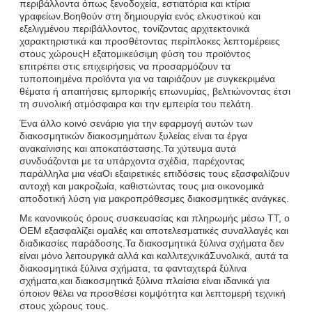
περιβάλλοντα όπως ξενοδοχεία, εστιατόρια και κτίρια
γραφείων.Βοηθούν στη δημιουργία ενός ελκυστικού και
εξελιγμένου περιβάλλοντος, τονίζοντας αρχιτεκτονικά
χαρακτηριστικά και προσθέτοντας περίπλοκες λεπτομέρειες
στους χώρουςΗ εξατομικεύσιμη φύση του προϊόντος
επιτρέπει στις επιχειρήσεις να προσαρμόζουν τα
τυποποιημένα προϊόντα για να ταιριάζουν με συγκεκριμένα
θέματα ή απαιτήσεις εμπορικής επωνυμίας, βελτιώνοντας έτσι
τη συνολική ατμόσφαιρα και την εμπειρία του πελάτη.
Ένα άλλο κοινό σενάριο για την εφαρμογή αυτών των
διακοσμητικών διακοσμημάτων ξυλείας είναι τα έργα
ανακαίνισης και αποκατάστασης.Τα χύτευμα αυτά
συνδυάζονται με τα υπάρχοντα σχέδια, παρέχοντας
παράλληλα μια νέαΟι εξαιρετικές επιδόσεις τους εξασφαλίζουν
αντοχή και μακροζωία, καθιστώντας τους μια οικονομικά
αποδοτική λύση για μακροπρόθεσμες διακοσμητικές ανάγκες.
Με κανονικούς όρους συσκευασίας και πληρωμής μέσω TT, ο
OEM εξασφαλίζει ομαλές και αποτελεσματικές συναλλαγές και
διαδικασίες παράδοσης.Τα διακοσμητικά ξύλινα σχήματα δεν
είναι μόνο λειτουργικά αλλά και καλλιτεχνικάΣυνολικά, αυτά τα
διακοσμητικά ξύλινα σχήματα, τα φανταχτερά ξύλινα
σχήματα,και διακοσμητικά ξύλινα πλαίσια είναι ιδανικά για
όποιον θέλει να προσθέσει κομψότητα και λεπτομερή τεχνική
στους χώρους τους.