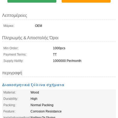
Λεπτομέρειες
Μάρκα:
OEM
Πληρωμής & Αποστολής Όροι
Min Order:
1000pcs
Payment Terms:
TT
Supply Ability:
1000000 Per/month
περιγραφή
Διακοσμητικά ξύλινα σχήματα
Material:
Wood
Durability:
High
Packing:
Normal Packing
Feature:
Corrosion Resistance
Installationmethod:
Nailing Or Gluing