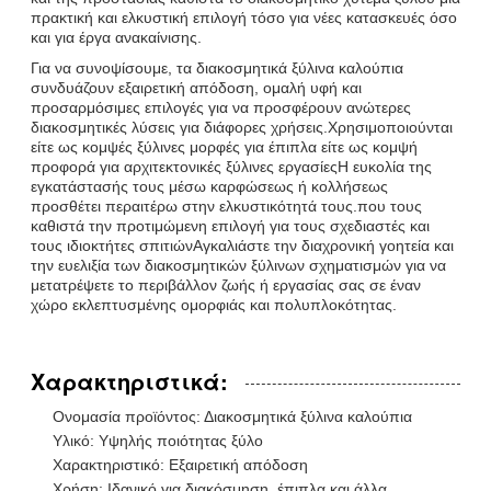
πρακτική και ελκυστική επιλογή τόσο για νέες κατασκευές όσο
και για έργα ανακαίνισης.
Για να συνοψίσουμε, τα διακοσμητικά ξύλινα καλούπια
συνδυάζουν εξαιρετική απόδοση, ομαλή υφή και
προσαρμόσιμες επιλογές για να προσφέρουν ανώτερες
διακοσμητικές λύσεις για διάφορες χρήσεις.Χρησιμοποιούνται
είτε ως κομψές ξύλινες μορφές για έπιπλα είτε ως κομψή
προφορά για αρχιτεκτονικές ξύλινες εργασίεςΗ ευκολία της
εγκατάστασής τους μέσω καρφώσεως ή κολλήσεως
προσθέτει περαιτέρω στην ελκυστικότητά τους.που τους
καθιστά την προτιμώμενη επιλογή για τους σχεδιαστές και
τους ιδιοκτήτες σπιτιώνΑγκαλιάστε την διαχρονική γοητεία και
την ευελιξία των διακοσμητικών ξύλινων σχηματισμών για να
μετατρέψετε το περιβάλλον ζωής ή εργασίας σας σε έναν
χώρο εκλεπτυσμένης ομορφιάς και πολυπλοκότητας.
Χαρακτηριστικά:
Ονομασία προϊόντος: Διακοσμητικά ξύλινα καλούπια
Υλικό: Υψηλής ποιότητας ξύλο
Χαρακτηριστικό: Εξαιρετική απόδοση
Χρήση: Ιδανικό για διακόσμηση, έπιπλα και άλλα