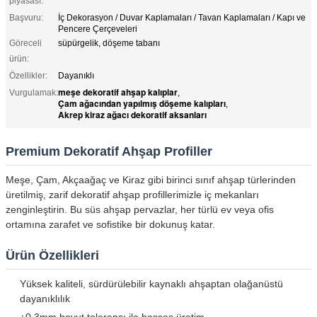
piyasası:
Başvuru:
İç Dekorasyon / Duvar Kaplamaları / Tavan Kaplamaları / Kapı ve
Pencere Çerçeveleri
Göreceli
süpürgelik, döşeme tabanı
ürün:
Özellikler:
Dayanıklı
meşe dekoratif ahşap kalıplar
Vurgulamak:
,
Çam ağacından yapılmış döşeme kalıpları
,
Akrep kiraz ağacı dekoratif aksanları
Premium Dekoratif Ahşap Profiller
Meşe, Çam, Akçaağaç ve Kiraz gibi birinci sınıf ahşap türlerinden
üretilmiş, zarif dekoratif ahşap profillerimizle iç mekanları
zenginleştirin. Bu süs ahşap pervazlar, her türlü ev veya ofis
ortamına zarafet ve sofistike bir dokunuş katar.
Ürün Özellikleri
Yüksek kaliteli, sürdürülebilir kaynaklı ahşaptan olağanüstü
dayanıklılık
±0.3mm boyut toleransı ile hassas üretim