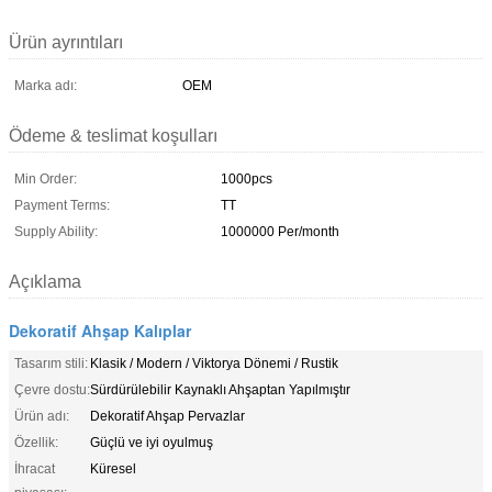
Ürün ayrıntıları
Marka adı:
OEM
Ödeme & teslimat koşulları
Min Order:
1000pcs
Payment Terms:
TT
Supply Ability:
1000000 Per/month
Açıklama
Dekoratif Ahşap Kalıplar
Tasarım stili:
Klasik / Modern / Viktorya Dönemi / Rustik
Çevre dostu:
Sürdürülebilir Kaynaklı Ahşaptan Yapılmıştır
Ürün adı:
Dekoratif Ahşap Pervazlar
Özellik:
Güçlü ve iyi oyulmuş
İhracat
Küresel