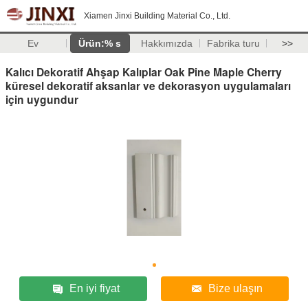
Xiamen Jinxi Building Material Co., Ltd.
Ev
Ürün:% s
Hakkımızda
Fabrika turu
>>
Kalıcı Dekoratif Ahşap Kalıplar Oak Pine Maple Cherry
küresel dekoratif aksanlar ve dekorasyon uygulamaları
için uygundur
En iyi fiyat
Bize ulaşın