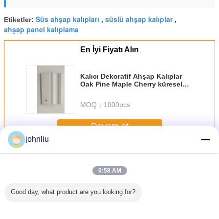
Süs ahşap kalıpları
süslü ahşap kalıplar
Etiketler:
,
,
ahşap panel kalıplama
En İyi Fiyatı Alın
Kalıcı Dekoratif Ahşap Kalıplar
Oak Pine Maple Cherry küresel
dekoratif aksanlar ve dekorasyon
uygulamaları için uygundur
MOQ：
1000pcs
Devam et
johnliu
Dekoratif Ahşap Kalıplar
Daha
6:58 AM
Good day, what product are you looking for?
nalar İçin
Konut Decration
5.4m 5.6m
Küçük 2400mm
Yaşlanma 
yanıklı
için Neme
Dekoratif Ahşap
Dekoratif Ahşap
İç Me