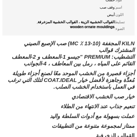
اسم:
وقف صب
اللون:
أبيض
القوالب الخشبية الزينة ، القوالب الخشبية المزخرفة
تسليط
,
wooden ornate mouldings
الضوء:
KILN المجففة (10-13 ٪ MC) صب الإصبع الصيني
المشترك قوالب
التشطيب: PREMIUM "جيسو 1-المعطف و 2-المعطف
القائم على المياه ، رمل بين المعاطف ، 4-الجوانب
أجزاء قصيرة من الخشب الموحد معًا لصنع أجزاء طويلة
مُعدَّة وجاهزة لأفضل خيار COAT.IDEAL لتلك التي ترغب
في العمل باستخدام الخشب الصلب.
خيار صب الخشب الاقتصادي
تنعيم جذاب عند الانتهاء من الطلاء
عملت بسهولة مع أدوات السلطة واليد
ممتاز لمجموعة متنوعة من التطبيقات
القوالب الزخرفية