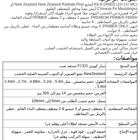
KILN DRIED (10-13٪ MC) أصابع New Zealand New Zealand Radiate Pine أو
Chinese Fir Mouldingss أبيض معبأ وجاهز للمعطف العلوي.
أجزاء قصيرة من الخشب الموحد معًا لصنع أجزاء طويلة أكثر استقرارًا وقوة
PREMIUM PRIMER FINISH: جيسو 1 معطف و 2 معطف PRIMER المياه القائمة ،
غطى بالرمل بين المعاطف ، 4-جانبية
انتهى PRIMER ONLY: لا يوجد جيسو وطلاء أساسه معطفان من الماء ، غطى بالرمل بين
المعاطف ، 4 جوانب
تنعيم جذاب عند الانتهاء من الطلاء
عملت بسهولة مع أدوات السلطة واليد
ممتاز لمجموعة متنوعة من التطبيقات
اختيار مثالي لمن يرغبون في العمل باستخدام الخشب الصلب.
خيار صب الخشب الاقتصادي
مواصفات:
اسم المنتج
دينار كويتي FJ EG تستعد صب
المواد الرئيسية
NewZealand تشع الصنوبر أو التنوب الصينية الصلبة الخشب
المواصفات المعتادة
الطول: حجم مخصص ، مثل 2.44m ، 2.7m ، 4.88m ، 5.2m ، 5.4m
، 5.6m
العرض: حجم مخصص من 14 مم إلى 300 مم
سمك: حجم حسب الطلب من 6mm إلى 106mm
المعالجة السطحية
1-معطف جيسو أو لا جيسو & 2-معطف معطف الماء القائم ، غطى
بالرمل بين المعاطف
تأثير السطح
مات الأبيض تستعد لطلاء أعلى وهلم جرا
جودة الإنتاج
خفيفة الوزن ، قوة قوية ، عزل الحرارة ، مقاومة للعمر ، سهولة
التنظيف ، سهلة التركيب وهلم جرا