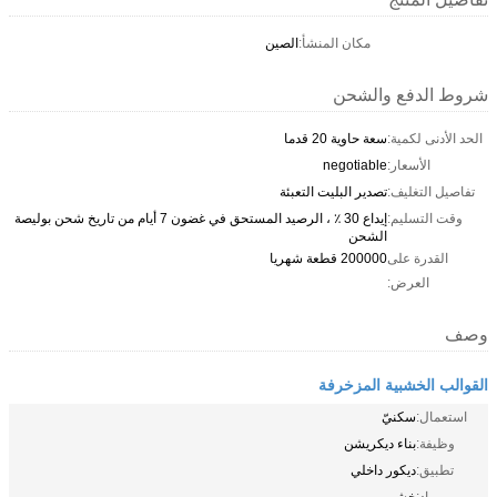
مكان المنشأ:
الصين
شروط الدفع والشحن
الحد الأدنى لكمية:
سعة حاوية 20 قدما
الأسعار:
negotiable
تفاصيل التغليف:
تصدير البليت التعبئة
وقت التسليم:
إيداع 30 ٪ ، الرصيد المستحق في غضون 7 أيام من تاريخ شحن بوليصة
الشحن
القدرة على
200000 قطعة شهريا
العرض:
وصف
القوالب الخشبية المزخرفة
استعمال:
سكنيّ
وظيفة:
بناء ديكريشن
تطبيق:
ديكور داخلي
مواد:
خشب