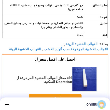
إنتاج النطاق
مع أكثر من 100 نوع من القوالب وصنع قوالب خشبية 200000
قطعة شهريا
شهادة
SGS
تطبيق
الفنادق والمباني التجارية والمستشفيات والمدارس ومطبخ المنزل
والحمام والديكور الداخلي وهلم جرا
عينة
مجانا
القوالب الخشبية الزينة
بطاقة:
,
القوالب الخشبية المزخرفة,صب ألواح الخشب
القوالب الخشبية الزينة
,
احصل على افضل سعر ل
أداء ممتاز القوالب الخشبية المزخرفة ل
Decration السكنية
استمر
johnliu