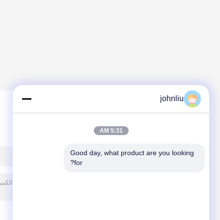
johnliu
ترك رسالة
5:31 AM
Good day, what product are you looking 
for?