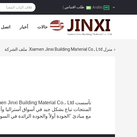
طلب اقتباس
|
Arabic
حالات
أخبار
اتصل ب
منزل
Xiamen Jinxi Building Material Co., Ltd. ملف الشركة
تأسست Xiamen Jinxi Building Material Co.، Ltd. في يناير من عام 2000. الآن ، نحن متخصصون في تصنيع وإدارة مختلف قوالب الخشب الرقائقي.
المنتجات تباع بشكل جيد في أسواق أستراليا وأم
مع مبادئ "الجودة أولاً والجودة الرائدة في السوق" ، حجم ا