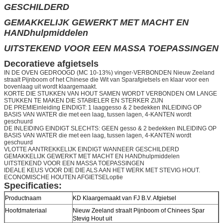
GESCHILDERD
GEMAKKELIJK GEWERKT MET MACHT EN
HANDhulpmiddelen
UITSTEKEND VOOR EEN MASSA TOEPASSINGEN
Decoratieve afgietsels
IN DE OVEN GEDROOGD (MC 10-13%) vinger-VERBONDEN Nieuw Zeeland
straalt Pijnboom of het Chinese die Wit van Sparafgietsels en klaar voor een
bovenlaag uit wordt klaargemaakt.
KORTE DIE STUKKEN VAN HOUT SAMEN WORDT VERBONDEN OM LANGE
STUKKEN TE MAKEN DIE STABIELER EN STERKER ZIJN
DE PREMIEinleiding EINDIGT: 1 laaggesso & 2 bedekken INLEIDING OP
BASIS VAN WATER die met een laag, tussen lagen, 4-KANTEN wordt
geschuurd
DE INLEIDING EINDIGT SLECHTS: GEEN gesso & 2 bedekken INLEIDING OP
BASIS VAN WATER die met een laag, tussen lagen, 4-KANTEN wordt
geschuurd
VLOTTE AANTREKKELIJK EINDIGT WANNEER GESCHILDERD
GEMAKKELIJK GEWERKT MET MACHT EN HANDhulpmiddelen
UITSTEKEND VOOR EEN MASSA TOEPASSINGEN
IDEALE KEUS VOOR DIE DIE ALS AAN HET WERK MET STEVIG HOUT.
ECONOMISCHE HOUTEN AFGIETSELoptie
Specificaties:
Productnaam
KD Klaargemaakt van FJ B.V. Afgietsel
Hoofdmateriaal
Nieuw Zeeland straalt Pijnboom of Chinees Spar
Stevig Hout uit