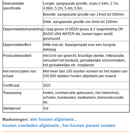
Gebruikelijke
Lengte: aangepaste grootte, zoals 2.44m, 2.7m,
specificatie
4.88m, 5.2m, 5.4m, 5.6m
Breedte: aangepaste grootte van 14mm tot 300mm
Dikte: aangepaste grootte van 6mm tot 106mm
Oppervlaktebehandeling
1-laag gesso of GEEN gesso & 2 laaginleiding OP
BASIS VAN WATER die, tussen lagen wordt
geschuurd
Oppervlakteeffect
Witte mat etc. klaargemaakt voor een hoogste
deklaag
Productiekwaliteit
Het licht van gewicht, krachtige sterkte, hitteisolatie,
veroudert het bestand, gemakkelijke schoonmaken,
het gemakkelijke etc. installeren
Het veroorzaken van
Met meer dan 100 soorten vormen en het maken van
schaal
200.000 stukken houten afgietsels per maand
Certificaat
SGS
Toepassing
Hotels, commerciële gebouwen, het ziekenhuis,
scholen, huiskeuken, badkamers, binnendecoratie
etc.
Steekproef
Vrij
sier houten afgietsels
Markeringen:
,
houten overladen afgietsels
het houten paneel vormen
,