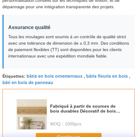
personnalisation.conseils sur les techniques de finition, et de
dépannage pour une intégration transparente des projets.
Assurance qualité
Tous les moulages sont soumis à un contrôle de qualité strict
avec une tolérance de dimension de ± 0,3 mm. Des conditions
de paiement flexibles (TT) sont disponibles pour les clients
internationaux avec une expédition mondiale fiable.
bâtis en bois ornementaux
bâtis fleuris en bois
Étiquettes:
,
,
bâti en bois de panneau
Fabriqué à partir de sources de
bois durables Décoratif de bois
de congélateur moulures de
cadre de fenêtre Conçu pour
MOQ：
1000pcs
ajouter de l'élégance et du style à
tout intérieur du bâtiment