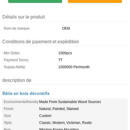
Détails sur le produit
Nom de marque:
OEM
Conditions de paiement et expédition
Min Order:
1000pcs
Payment Terms:
TT
Supply Ability:
1000000 Per/month
description de
Bâtis en bois décoratifs
Environmentalfriendly:
Made From Sustainable Wood Sources
Finish:
Natural, Painted, Stained
Size:
Custom
Style:
Classic, Modern, Victorian, Rustic
Item:
Window Frame Moulding