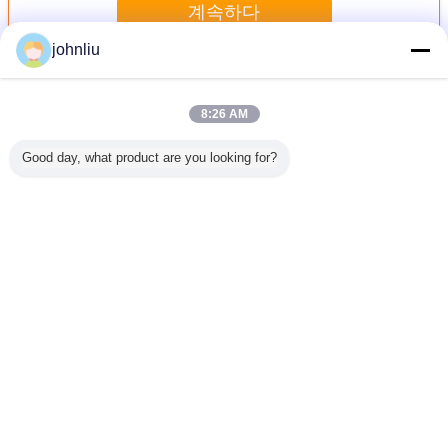
계속하다
johnliu
장식적인 나무로 되는 조형
더 많은 것
8:26 AM
Good day, what product are you looking for?
물을 위한
주거 장식법을 위
5.4m 5.6m 장식적
작은 2400 밀리미
우호적인 
식적 나무
한 방습 목재 가구
나무 장식 띠는 증
터 장식적 나무 장
실내 장식
 띠
류 몰딩
명 SGS 증명서를
식 띠 PU 폴리우레
장식 띠
댐핑시킵니다
탄계 소재
언어를 바꾸십시오
Korean
홈
|
회사 소개
|
문의하기
|
Sitemap
|
Privacy Policy
탁상용 전망
Copyright © 2019 - 2026 Xiamen Jinxi Building Material Co., Ltd..