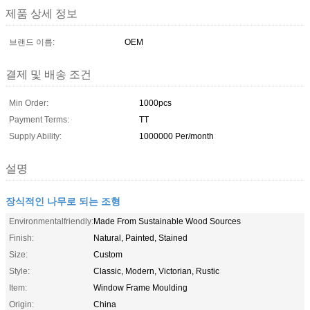
제품 상세 정보
브랜드 이름:
OEM
결제 및 배송 조건
Min Order:
1000pcs
Payment Terms:
TT
Supply Ability:
1000000 Per/month
설명
장식적인 나무로 되는 조형
Environmentalfriendly:
Made From Sustainable Wood Sources
Finish:
Natural, Painted, Stained
Size:
Custom
Style:
Classic, Modern, Victorian, Rustic
Item:
Window Frame Moulding
Origin:
China