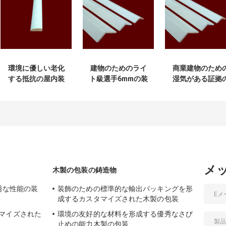
環境に優しい老化
建物のためのライ
商業建物のため
する抵抗の屋内装
ト級選手6mmの装
湿気がある証拠
飾的な木の鋳造物
飾的な木の鋳造物
装飾的な木の鋳
2.44m
物
メ
木製の包装の鋳造物
優秀な性能の装
装飾のための標準的な輸出パッキングを形
成するカスタマイズされた木製の包装
マイズされた
環境の友好的な材料を形成する優秀なさび
止めの能力木製の包装