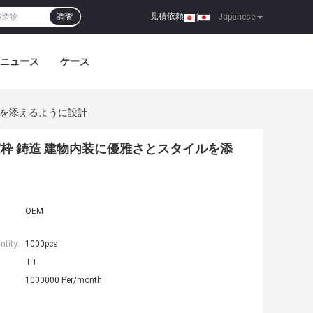
見積依頼
調査
|
Japanese
ニュース
ケース
ルを添えるように設計
窓枠 鋳造 建物内装に優雅さとスタイルを添
OEM
tity:
1000pcs
TT
1000000 Per/month