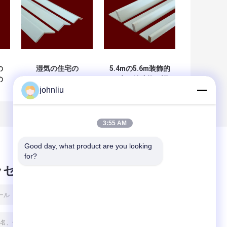
の
湿気の住宅の
5.4mの5.6m装飾的
の
Decrationのため
な木の鋳造物は証
johnliu
造
の防止の木の家具
拠SGSの証明書を
の鋳造物
弱める
3:55 AM
Good day, what product are you looking 
for?
ッセージ