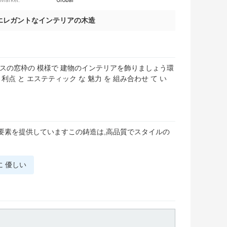
 Market:
Global
エレガントなインテリアの木造
リスの窓枠の 模様で 建物のインテリアを飾りましょう環
 な 利点 と エステティック な 魅力 を 組み合わせ て い
要素を提供していますこの鋳造は,高品質でスタイルの
に 優しい