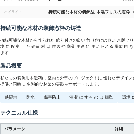
Dimension Tolerance:
±0.3mm
Export
持続可能な木材の装飾型
木製フリスの窓枠
ハイライト:
,
,
持続可能な木材の装飾窓枠の鋳造
持続可能な木材から作られた 飾り付けの良い 飾り付けの良い 木製フ
境 に 配慮 し た 鋳造 材 は,住居 や 商業 用途 に 用い られる 機能 的
ます.
製品概要
私たちの装飾用木造料は 室内と外部のプロジェクトに 優れたデザイン
提供と同時に,生態的な林業の実践をサポートします.
熱隔離
防水
傷害防止
清潔 に する の は 簡単
環境 
テクニカル仕様
パラメータ
詳細