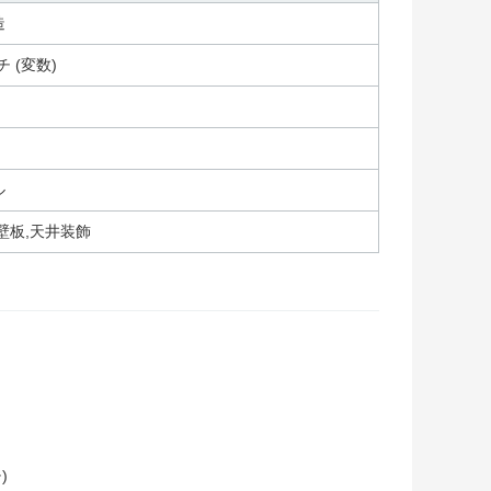
造
チ (変数)
ル
壁板,天井装飾
)