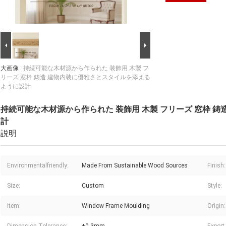
大画像 :
持続可能な木材源から作られた 装飾用 木製 フ
リーズ 窓枠 鋳造 建物内装に優雅さとスタイルを添える
ように設計
持続可能な木材源から作られた 装飾用 木製 フリーズ 窓枠 
計
説明
Environmentalfriendly:
Made From Sustainable Wood Sources
Finish:
Size:
Custom
Style:
Item:
Window Frame Moulding
Origin: