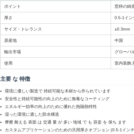
ポイント
窓枠の鋳
厚さ
0.5-1イン
サイズ・トレランス
±0.3mm
原産地
中国
輸出市場
グローバ
使用
室内装飾,
主要 な 特徴
環境に優しい製造で 持続可能な木材から作られています
安全性と持続可能性の向上のために無毒なコーティング
エネルギー効率の向上のために優れた熱隔熱特性
湿った環境に適した防水構造
摩擦 耐える 表面 は 交通 量 が 多い 地域 で も 容姿 を 保ち ます
カスタムアプリケーションのための汎用厚さオプション (0.5-1インチ