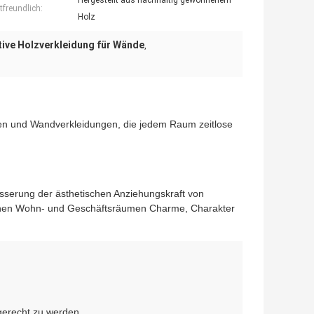
Hergestellt aus nachhaltig gewonnenem
freundlich:
Holz
ive Holzverkleidung für Wände
,
umen und Wandverkleidungen, die jedem Raum zeitlose
esserung der ästhetischen Anziehungskraft von
eihen Wohn- und Geschäftsräumen Charme, Charakter
gerecht zu werden