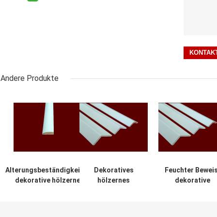
Andere Produkte
Alterungsbeständigkeits-
Dekoratives
Feuchter Bewei
dekorative hölzerne
hölzernes
dekorative
Innenformteile
Formteil 2.44m
hölzerne
umweltfreundlich
des
Formteile für
Leichtgewichtler-
Handelsgebäud