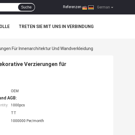
Referenzen
Suche
|
German
OLLE
TRETEN SIE MIT UNS IN VERBINDUNG
ungen Für Innenarchitektur Und Wandverkleidung
ekorative Verzierungen für
OEM
and AGB:
tity:
1000pcs
TT
1000000 Per/month