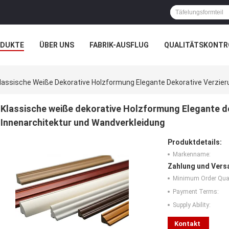
ODUKTE
ÜBER UNS
FABRIK-AUSFLUG
QUALITÄTSKONTR
N
FÄLLE
lassische Weiße Dekorative Holzformung Elegante Dekorative Verzier
Klassische weiße dekorative Holzformung Elegante d
Innenarchitektur und Wandverkleidung
Produktdetails:
Markenname:
Zahlung und Vers
Minimum Order Quan
Payment Terms:
Supply Ability:
Kontakt