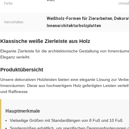
Weiß
Farbe:
Umwelt
Weißholz-Formen für Zierarbeiten
Dekorat
,
Hervorheben:
Innenarchitekturholzplatten
Klassische weiße Zierleiste aus Holz
Elegante Zierleiste für die architektonische Gestaltung von Innenrä
Eleganz verleiht.
Produktübersicht
Unsere dekorativen Holzleisten bieten eine elegante Lösung zur Verb
Innenräumen. Diese aus hochwertigem Holz gefertigten Leisten verl
und Raffinesse.
Hauptmerkmale
Vielseitige Größen mit Standardlängen von 8 Fuß und 10 Fuß
Sondergrößen erhältlich, um spezifischen Designanforderungen 