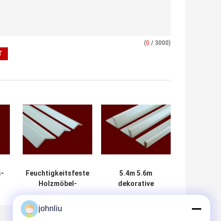
(
0
/ 3000)
s-
Feuchtigkeitsfeste
5.4m 5.6m
Holzmöbel-
dekorative
Formteile für
hölzerne
Wohn-Decration
Formteile
johnliu
e
Dämpfung Beweis