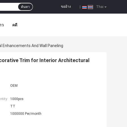
ขออ้าง
ค้นหา
|
Thai
าว
คดี
ral Enhancements And Wall Paneling
ative Trim for Interior Architectural
OEM
tity:
1000pcs
TT
1000000 Per/month