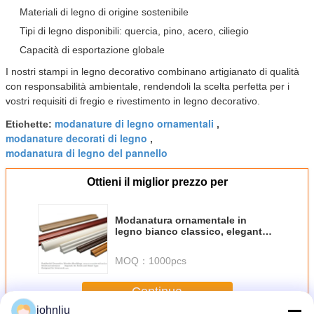
Materiali di legno di origine sostenibile
Tipi di legno disponibili: quercia, pino, acero, ciliegio
Capacità di esportazione globale
I nostri stampi in legno decorativo combinano artigianato di qualità
con responsabilità ambientale, rendendoli la scelta perfetta per i
vostri requisiti di fregio e rivestimento in legno decorativo.
modanature di legno ornamentali
Etichette:
,
modanature decorati di legno
,
modanatura di legno del pannello
Ottieni il miglior prezzo per
Modanatura ornamentale in
legno bianco classico, elegante
finitura decorativa per
miglioramenti architettonici
MOQ：
1000pcs
interni e boiserie
Continua
johnliu