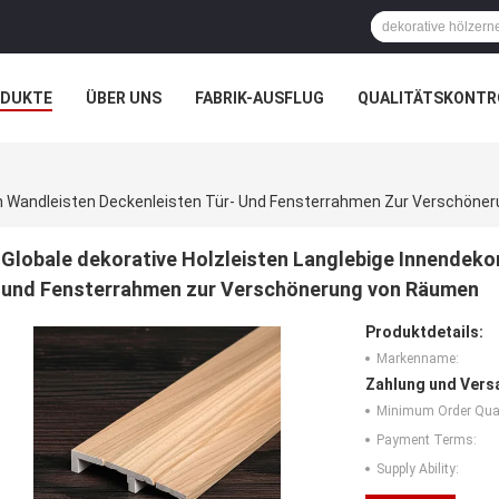
ODUKTE
ÜBER UNS
FABRIK-AUSFLUG
QUALITÄTSKONTR
N
FÄLLE
ion Wandleisten Deckenleisten Tür- Und Fensterrahmen Zur Verschön
Globale dekorative Holzleisten Langlebige Innendeko
und Fensterrahmen zur Verschönerung von Räumen
Produktdetails:
Markenname:
Zahlung und Vers
Minimum Order Quan
Payment Terms:
Supply Ability: