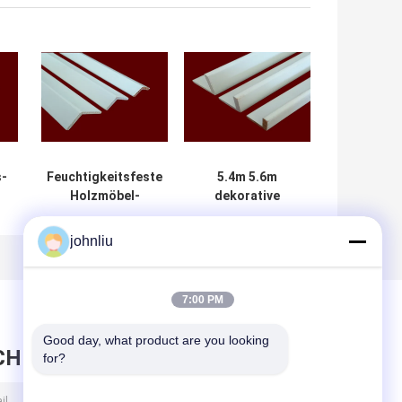
s-
Feuchtigkeitsfeste
5.4m 5.6m
Holzmöbel-
dekorative
Formteile für
hölzerne
Wohn-Decration
Formteile
johnliu
e
Dämpfung Beweis
SGS-Zertifikat
7:00 PM
Good day, what product are you looking 
CHRICHT HINTERLASSEN
for?