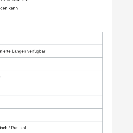
rden kann
inierte Längen verfügbar
e
isch / Rustikal