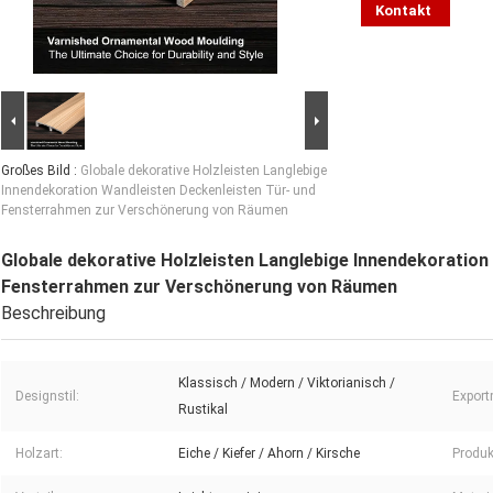
Kontakt
Großes Bild :
Globale dekorative Holzleisten Langlebige
Innendekoration Wandleisten Deckenleisten Tür- und
Fensterrahmen zur Verschönerung von Räumen
Globale dekorative Holzleisten Langlebige Innendekoration
Fensterrahmen zur Verschönerung von Räumen
Beschreibung
Klassisch / Modern / Viktorianisch /
Designstil:
Export
Rustikal
Holzart:
Eiche / Kiefer / Ahorn / Kirsche
Produ