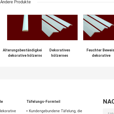
Andere Produkte
Alterungsbeständigkeits-
Dekoratives
Feuchter Bewei
dekorative hölzerne
hölzernes
dekorative
Innenformteile
Formteil 2.44m
hölzerne
umweltfreundlich
des
Formteile für
Leichtgewichtler-
Handelsgebäud
6mm für Gebäude
NA
le
Täfelungs-Formteil
ekorative
Kundengebundene Täfelung, die