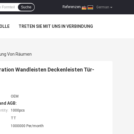
Referenzen
Suche
|
German
OLLE
TRETEN SIE MIT UNS IN VERBINDUNG
erung Von Räumen
ration Wandleisten Deckenleisten Tür-
OEM
and AGB:
tity:
1000pcs
TT
1000000 Per/month