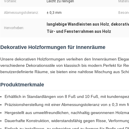
Vorteile:
Leicht zu reinigen
Materia
Abmessungstoleranz:
± 0,3 mm
Besond
langlebige Wandleisten aus Holz
dekorati
,
Hervorheben:
Tür- und Fensterrahmen aus Holz
Dekorative Holzformungen für Innenräume
Unsere dekorativen Holzformungen verleihen den Innenräumen Elega
verschiedene Dekorationsstile von klassisch bis modern.Perfekt für 
benutzerdefinierte Räume, sie bieten eine nahtlose Mischung aus Schö
Produktmerkmale
Erhältlich in Standardlängen von 8 Fuß und 10 Fuß, mit kundenspe
Präzisionsherstellung mit einer Abmessungstoleranz von ± 0,3 mm f
Hergestellt aus umweltfreundlichen, nachhaltig gewonnenen Holzmat
Dauerhafte Konstruktion, widerstandsfähig gegen Risse, Verformun
Einfach zu installieren, zu schneiden und zu formen für Profis und 