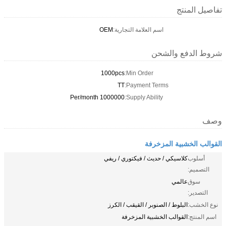
تفاصيل المنتج
اسم العلامة التجارية:
OEM
شروط الدفع والشحن
1000pcs
Min Order:
TT
Payment Terms:
1000000 Per/month
Supply Ability:
وصف
القوالب الخشبية المزخرفة
أسلوب
كلاسيكي / حديث / فيكتوري / ريفي
التصميم:
سوق
عالمي
التصدير:
نوع الخشب:
البلوط / الصنوبر / القيقب / الكرز
اسم المنتج:
القوالب الخشبية المزخرفة