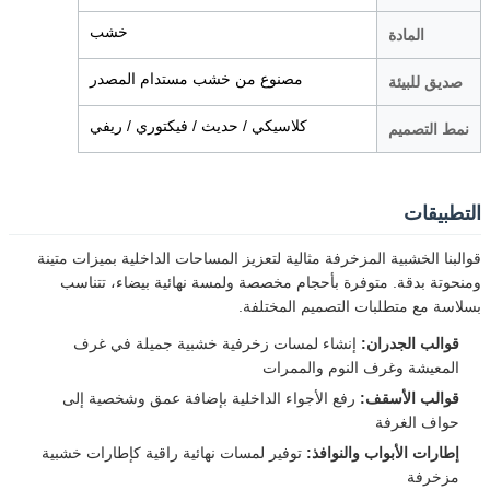
خشب
المادة
مصنوع من خشب مستدام المصدر
صديق للبيئة
كلاسيكي / حديث / فيكتوري / ريفي
نمط التصميم
التطبيقات
قوالبنا الخشبية المزخرفة مثالية لتعزيز المساحات الداخلية بميزات متينة
ومنحوتة بدقة. متوفرة بأحجام مخصصة ولمسة نهائية بيضاء، تتناسب
بسلاسة مع متطلبات التصميم المختلفة.
قوالب الجدران:
إنشاء لمسات زخرفية خشبية جميلة في غرف
المعيشة وغرف النوم والممرات
قوالب الأسقف:
رفع الأجواء الداخلية بإضافة عمق وشخصية إلى
حواف الغرفة
إطارات الأبواب والنوافذ:
توفير لمسات نهائية راقية كإطارات خشبية
مزخرفة