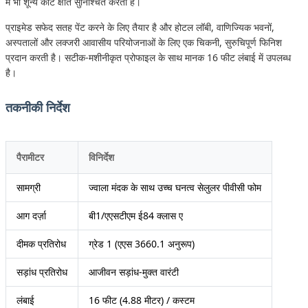
में भी शून्य कीट क्षति सुनिश्चित करता है।
प्राइमेड सफेद सतह पेंट करने के लिए तैयार है और होटल लॉबी, वाणिज्यिक भवनों,
अस्पतालों और लक्जरी आवासीय परियोजनाओं के लिए एक चिकनी, सुरुचिपूर्ण फिनिश
प्रदान करती है। सटीक-मशीनीकृत प्रोफाइल के साथ मानक 16 फीट लंबाई में उपलब्ध
है।
तकनीकी निर्देश
पैरामीटर
विनिर्देश
सामग्री
ज्वाला मंदक के साथ उच्च घनत्व सेलुलर पीवीसी फोम
आग दर्ज़ा
बी1/एएसटीएम ई84 क्लास ए
दीमक प्रतिरोध
ग्रेड 1 (एएस 3660.1 अनुरूप)
सड़ांध प्रतिरोध
आजीवन सड़ांध-मुक्त वारंटी
लंबाई
16 फीट (4.88 मीटर) / कस्टम