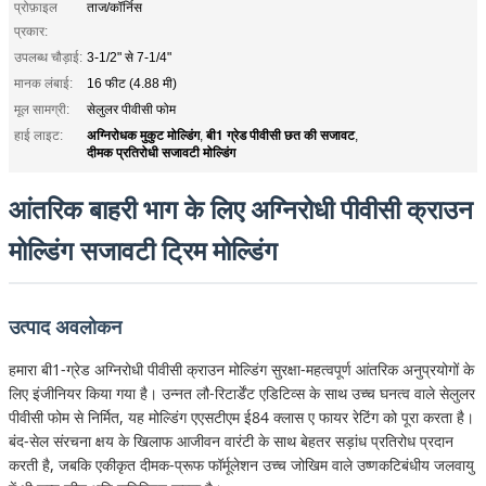
प्रोफ़ाइल
ताज/कॉर्निस
प्रकार:
उपलब्ध चौड़ाई:
3-1/2" से 7-1/4"
मानक लंबाई:
16 फीट (4.88 मी)
मूल सामग्री:
सेलुलर पीवीसी फोम
अग्निरोधक मुकुट मोल्डिंग
बी1 ग्रेड पीवीसी छत की सजावट
हाई लाइट:
,
,
दीमक प्रतिरोधी सजावटी मोल्डिंग
आंतरिक बाहरी भाग के लिए अग्निरोधी पीवीसी क्राउन
मोल्डिंग सजावटी ट्रिम मोल्डिंग
उत्पाद अवलोकन
हमारा बी1-ग्रेड अग्निरोधी पीवीसी क्राउन मोल्डिंग सुरक्षा-महत्वपूर्ण आंतरिक अनुप्रयोगों के
लिए इंजीनियर किया गया है। उन्नत लौ-रिटार्डेंट एडिटिव्स के साथ उच्च घनत्व वाले सेलुलर
पीवीसी फोम से निर्मित, यह मोल्डिंग एएसटीएम ई84 क्लास ए फायर रेटिंग को पूरा करता है।
बंद-सेल संरचना क्षय के खिलाफ आजीवन वारंटी के साथ बेहतर सड़ांध प्रतिरोध प्रदान
करती है, जबकि एकीकृत दीमक-प्रूफ फॉर्मूलेशन उच्च जोखिम वाले उष्णकटिबंधीय जलवायु