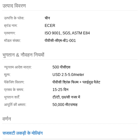
उत्पाद विवरण
उत्पत्ति के प्लेस:
चीन
ब्रांड नाम:
ECER
प्रमाणन:
ISO 9001, SGS, ASTM E84
मॉडल संख्या:
पीवीसी-सीएम-बी1-001
भुगतान & नौवहन नियमों
न्यूनतम आदेश मात्रा:
500 पीसीएस
मूल्य:
USD 2.5-5.0/meter
पैकेजिंग विवरण:
पीवीसी श्रिंक फिल्म + प्लाईवुड पैलेट
प्रसव के समय:
15-25 दिन
भुगतान शर्तें:
टी/टी, एल/सी नजर में
आपूर्ति की क्षमता:
50,000 मीटर/माह
वर्णन
सजावटी लकड़ी के मोल्डिंग