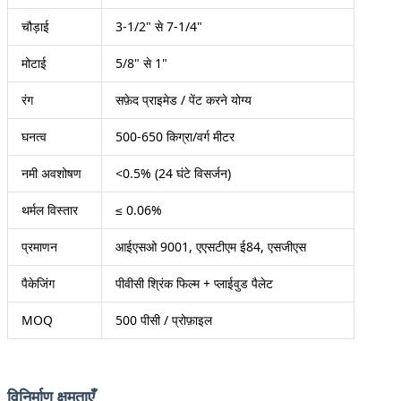
चौड़ाई
3-1/2" से 7-1/4"
मोटाई
5/8" से 1"
रंग
सफ़ेद प्राइमेड / पेंट करने योग्य
घनत्व
500-650 किग्रा/वर्ग मीटर
नमी अवशोषण
<0.5% (24 घंटे विसर्जन)
थर्मल विस्तार
≤ 0.06%
प्रमाणन
आईएसओ 9001, एएसटीएम ई84, एसजीएस
पैकेजिंग
पीवीसी श्रिंक फिल्म + प्लाईवुड पैलेट
MOQ
500 पीसी / प्रोफ़ाइल
विनिर्माण क्षमताएँ