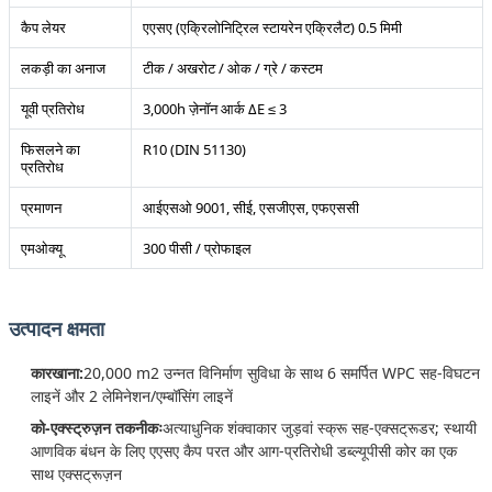
कैप लेयर
एएसए (एक्रिलोनिट्रिल स्टायरेन एक्रिलैट) 0.5 मिमी
लकड़ी का अनाज
टीक / अखरोट / ओक / ग्रे / कस्टम
यूवी प्रतिरोध
3,000h ज़ेनॉन आर्क ΔE ≤ 3
फिसलने का
R10 (DIN 51130)
प्रतिरोध
प्रमाणन
आईएसओ 9001, सीई, एसजीएस, एफएससी
एमओक्यू
300 पीसी / प्रोफाइल
उत्पादन क्षमता
कारखाना:
20,000 m2 उन्नत विनिर्माण सुविधा के साथ 6 समर्पित WPC सह-विघटन
लाइनें और 2 लेमिनेशन/एम्बॉसिंग लाइनें
को-एक्स्ट्रुज़न तकनीकः
अत्याधुनिक शंक्वाकार जुड़वां स्क्रू सह-एक्सट्रूडर; स्थायी
आणविक बंधन के लिए एएसए कैप परत और आग-प्रतिरोधी डब्ल्यूपीसी कोर का एक
साथ एक्सट्रूज़न