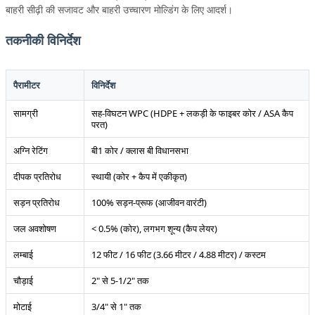
बाहरी सीढ़ी की सजावट और बाहरी उच्चारण मोल्डिंग के लिए आदर्श।
तकनीकी विनिर्देश
पैरामीटर
विनिर्देश
सामग्री
सह-विघटन WPC (HDPE + लकड़ी के फाइबर कोर / ASA कैप
परत)
अग्नि रेटिंग
बी1 कोर / क्लास बी विधानसभा
दीपक प्रतिरोध
स्थायी (कोर + कैप में एकीकृत)
सड़न प्रतिरोध
100% सड़न-प्रूफ (आजीवन वारंटी)
जल अवशोषण
< 0.5% (कोर), लगभग शून्य (कैप लेयर)
लम्बाई
12 फीट / 16 फीट (3.66 मीटर / 4.88 मीटर) / कस्टम
चौड़ाई
2" से 5-1/2" तक
मोटाई
3/4" से 1" तक