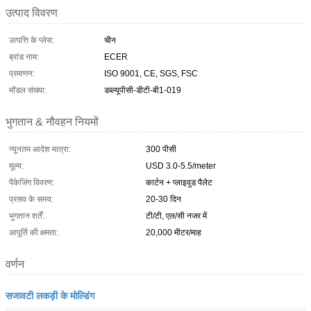
उत्पाद विवरण
उत्पत्ति के प्लेस:
चीन
ब्रांड नाम:
ECER
प्रमाणन:
ISO 9001, CE, SGS, FSC
मॉडल संख्या:
डब्ल्यूपीसी-डीटी-बी1-019
भुगतान & नौवहन नियमों
न्यूनतम आदेश मात्रा:
300 पीसी
मूल्य:
USD 3.0-5.5/meter
पैकेजिंग विवरण:
कार्टन + प्लाइवुड पैलेट
प्रसव के समय:
20-30 दिन
भुगतान शर्तें:
टी/टी, एल/सी नजर में
आपूर्ति की क्षमता:
20,000 मीटर/माह
वर्णन
सजावटी लकड़ी के मोल्डिंग