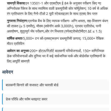
सामग्री विकास:
एन 13501-1 और एएसटीएम ई 84 के अनुसार परीक्षण किए गए
अग्निरोधक पैकेज के साथ स्वामित्व वाली डब्ल्यूपीसी कोर फॉर्मूलेशन; 10 वर्ष से अधिक
रंग प्रतिधारण के लिए नैनो-टीओ 2 यूवी स्टेबलाइज़र के साथ एएसए कैप परत
गुणवत्ता नियंत्रण:
प्रत्येक बैच के लिए व्यापक परीक्षणः अग्नि क्षमता, सह-विसारण बंधन
की ताकत (≥ 5 एमपीए), मौसम (क्सेनॉन आर्क 3,000h), प्रभाव प्रतिरोध, पानी
अवशोषण, शुतुरमुर्ग जैव परीक्षण,और रंग स्थिरता (स्पेक्ट्रोफोटोमीटर ΔE ≤ 1.5)
वार्षिक क्षमताः
5,000+ टन को-एक्सट्रूज़न डब्ल्यूपीसी उत्पाद; 15,000+ रैखिक
मीटर प्रतिदिन
आवेदन का अनुभवः
200+ होटल/रिज़ॉर्ट बालकनी परियोजनाओं, 150+ वाणिज्यिक
डेक परियोजनाओं और दुनिया भर में कई सार्वजनिक पार्क और बोर्डवॉक प्रतिष्ठानों के
लिए आपूर्ति सामग्री
आवेदन
बालकनी किनारे की सजावट और फास्सी बोर्ड
डेक परिधि और फ्लैम ब्लाइस्ट कवर