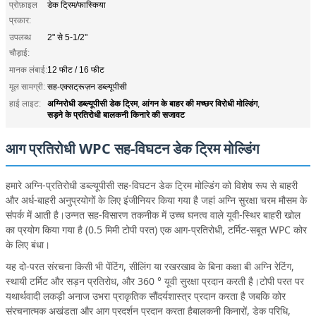
प्रोफ़ाइल
डेक ट्रिम/फास्किया
प्रकार:
उपलब्ध
2" से 5-1/2"
चौड़ाई:
मानक लंबाई:
12 फीट / 16 फीट
मूल सामग्री:
सह-एक्सट्रूज़न डब्ल्यूपीसी
अग्निरोधी डब्ल्यूपीसी डेक ट्रिम
आंगन के बाहर की मच्छर विरोधी मोल्डिंग
हाई लाइट:
,
,
सड़ने के प्रतिरोधी बालकनी किनारे की सजावट
आग प्रतिरोधी WPC सह-विघटन डेक ट्रिम मोल्डिंग
हमारे अग्नि-प्रतिरोधी डब्ल्यूपीसी सह-विघटन डेक ट्रिम मोल्डिंग को विशेष रूप से बाहरी
और अर्ध-बाहरी अनुप्रयोगों के लिए इंजीनियर किया गया है जहां अग्नि सुरक्षा चरम मौसम के
संपर्क में आती है।उन्नत सह-विसारण तकनीक में उच्च घनत्व वाले यूवी-स्थिर बाहरी खोल
का प्रयोग किया गया है (0.5 मिमी टोपी परत) एक आग-प्रतिरोधी, टर्मिट-सबूत WPC कोर
के लिए बंधा।
यह दो-परत संरचना किसी भी पेंटिंग, सीलिंग या रखरखाव के बिना कक्षा बी अग्नि रेटिंग,
स्थायी टर्मिट और सड़न प्रतिरोध, और 360 ° यूवी सुरक्षा प्रदान करती है।टोपी परत पर
यथार्थवादी लकड़ी अनाज उभरा प्राकृतिक सौंदर्यशास्त्र प्रदान करता है जबकि कोर
संरचनात्मक अखंडता और आग प्रदर्शन प्रदान करता हैबालकनी किनारों, डेक परिधि,