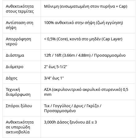
Ανθεκτικότητα
Μόνιμη (ενσωματωμένη στον πυρήνα + Cap)
στους τερμίτες
Αντίσταση στη
100% ανθεκτικό στην σήψη (ζωή εγγύηση)
σήψη
Απορρόφηση
< 0,5% (Core), κοντά στο μηδέν (Cap Layer)
νερού
Διάστημα
12ft / 16ft (3.66m / 4.88m) / Προσαρμοσμένο
Διάμετρο
2" έως 5-1/2"
Δάχος
3/4" έως 1"
Τεχνική
ΑΣΑ (ακρυλονιτρικό ακρυλικό στυρενικό) 0,5
διαμόρφωση
mm
Σπόροι ξύλου
Τικ / Γογγύλος / Δρυς / Γκρίζο /
Προσαρμοσμένο
Ανθεκτικότητα
3,000h Δάσος ξενόνου ΔE ≤ 3
σε υπεριώδη
ακτινοβολία