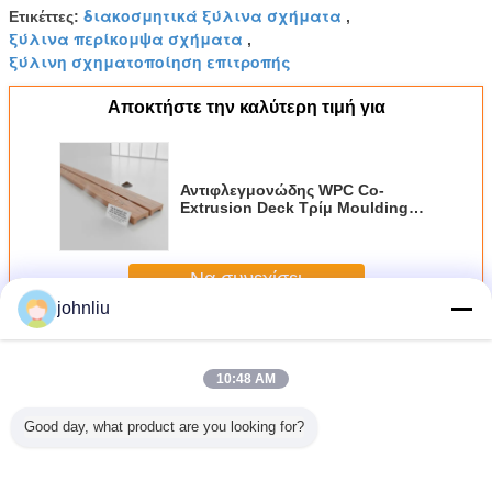
διακοσμητικά ξύλινα σχήματα
Ετικέττες:
,
ξύλινα περίκομψα σχήματα
,
ξύλινη σχηματοποίηση επιτροπής
Αποκτήστε την καλύτερη τιμή για
Αντιφλεγμονώδης WPC Co-
Extrusion Deck Τρίμ Moulding
Anti Termite Proof Rot
Ανερόστερη εξωτερική μπαλκόνι
άκρη Τρίμ 12ft 16ft
Να συνεχίσει
johnliu
Διακοσμητικά ξύλινα σχήματα
Περισσότεροι
10:48 AM
Good day, what product are you looking for?
ρά
Υγρασία - ξύλινα
SGS απόδειξης
Μικρό 2400mm
Γηράσκ
μητικά
σχήματα επίπλων
σχημάτων 5.4m
διακοσμητικό
εσωτερ