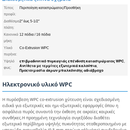
Τύπος
Περιποίηση καταστρώματος/Προσθήκη
προφίλ:
Διαθέσιμα
2" έως 5-1/2"
πλάτη:
Κανονικά
12 πόδια / 16 πόδια
μήκη:
Υλικό
Co-Extrusion WPC
πυρήνα:
επιβραδυντικό πυρκαγιάς επένδυση καταστρώματος WPC
Υψηλό
,
Αντίθετα με τερμίτες εξωτερικά καλούπια
,
φως:
Προετοιμασία άκρων μπαλκόνισης αδιάβροχο
Ηλεκτρονικό υλικό WPC
Η πυρόσβεση WPC co-extrusion χύτευση είναι σχεδιασμένη
ειδικά για εξωτερικές και ημι-εξωτερικές εφαρμογές όπου η
ασφάλεια πυρός συναντά την έκθεση σε ακραίες καιρικές
συνθήκες.Η προηγμένη τεχνολογία συγεξόδου διαθέτει
εξωτερικό περίβλημα υψηλής πυκνότητας σταθεροποιημένο με
υπεριώδη ακτινοβολία (0.5 mm στρώμα κάλυψης) συνδεδεμένο