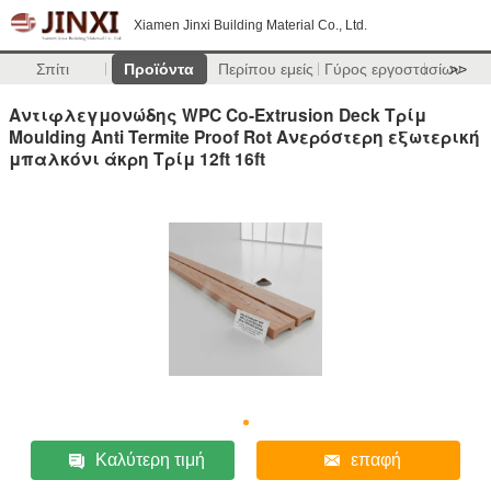
Xiamen Jinxi Building Material Co., Ltd.
Σπίτι
Προϊόντα
Περίπου εμείς
Γύρος εργοστασίων
>>
Αντιφλεγμονώδης WPC Co-Extrusion Deck Τρίμ
Moulding Anti Termite Proof Rot Ανερόστερη εξωτερική
μπαλκόνι άκρη Τρίμ 12ft 16ft
Καλύτερη τιμή
επαφή