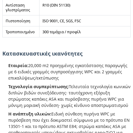
Αντίσταση
R10 (DIN 51130)
γλιστρίματος
Πιστοποίηση
ISO 9001, CE, SGS, FSC
Τροποποιημένο
300 τεμάχια / προφίλ
Κατασκευαστικές ικανότητες
Εταιρεία:
20,000 m2 προηγμένης εγκατάστασης παραγωγής
με 6 ειδικές γραμμές συγπροσέγγισης WPC και 2 γραμμές
επικαλύψεως/εκτύπωσης
Τεχνολογία συμπερίπτωσης:
Τελευταία τεχνολογία κωνικών
διπλών βιδών συνεξόδευσης· ταυτόχρονη εξόρυξη
στρώματος καπάκις ASA και πυρόσβεσης πυρήνα WPC για
μόνιμη μοριακή σύνδεση· χωρίς κίνδυνο αποστρωματισμού
Η ανάπτυξη υλικών:
Ειδική σύνθεση πυρήνα WPC με
πυρόσβεση που έχει δοκιμαστεί σύμφωνα με το πρότυπο EN
13501-1 και το πρότυπο ASTM E84; στρώμα καπάκις ASA με
σταθεροποιητές υπεριώδους ακτινοβολίας nano-TiO2 για