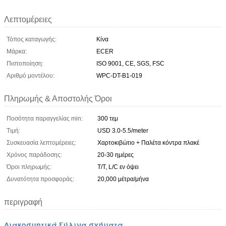
Λεπτομέρειες
Τόπος καταγωγής:
Κίνα
Μάρκα:
ECER
Πιστοποίηση:
ISO 9001, CE, SGS, FSC
Αριθμό μοντέλου:
WPC-DT-B1-019
Πληρωμής & Αποστολής Όροι
Ποσότητα παραγγελίας min:
300 τεμ
Τιμή:
USD 3.0-5.5/meter
Συσκευασία λεπτομέρειες:
Χαρτοκιβώτιο + Παλέτα κόντρα πλακέ
Χρόνος παράδοσης:
20-30 ημέρες
Όροι πληρωμής:
T/T, L/C εν όψει
Δυνατότητα προσφοράς:
20,000 μέτρα/μήνα
περιγραφή
Διακοσμητικά ξύλινα σχήματα