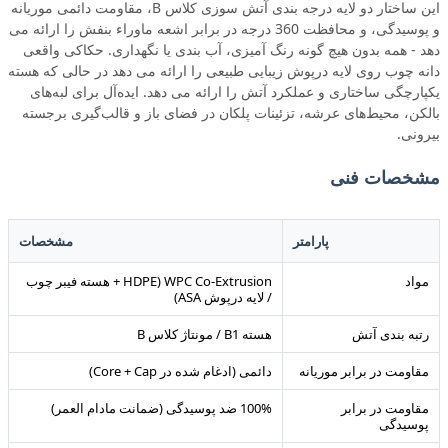
این ساختار دو لایه درجه بندی آتش سوزی کلاس B، مقاومت دائمی موریانه
و پوسیدگی، و محافظت 360 درجه در برابر اشعه ماوراء بنفش را ارائه می
دهد - همه بدون هیچ گونه رنگ آمیزی، آب بندی یا نگهداری. حکاکی واقعی
دانه چوب روی لایه درپوش زیبایی طبیعی را ارائه می دهد در حالی که هسته
یکپارچگی ساختاری و عملکرد آتش را ارائه می دهد. ایده‌آل برای لبه‌های
بالکن، محیط‌های عرشه، تزئینات پلکان در فضای باز و قالب‌گیری برجسته
بیرونی.
مشخصات فنی
پارامتر
مشخصات
مواد
WPC Co-Extrusion (HDPE + هسته فیبر چوب
/ لایه درپوش ASA)
رتبه بندی آتش
هسته B1 / مونتاژ کلاس B
مقاومت در برابر موریانه
دائمی (ادغام شده در Core + Cap)
مقاومت در برابر
100% ضد پوسیدگی (ضمانت مادام العمر)
پوسیدگی