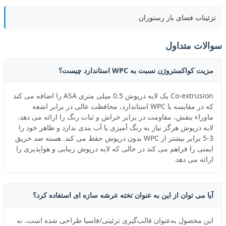
تزئینات فضای باز رستوران
سوالات متداول
مزیت کواکستروژن نسبت به WPC استاندارد چیست؟
Co-extrusion یک لایه درپوش 0.5 میلی متری ASA را اضافه می کند
که در مقایسه با WPC استاندارد، محافظت عالی در برابر اشعه
ماوراء بنفش، مقاومت در برابر خراش و ثبات رنگ را ارائه می دهد.
لایه درپوش هرگز نیاز به رنگ آمیزی یا آب بندی ندارد و ظاهر خود را
3-5 برابر بیشتر از WPC بدون درپوش حفظ می کند. هسته ضد حریق
ایمنی را فراهم می کند در حالی که لایه درپوش زیبایی و هواپذیری را
ارائه می دهد.
آیا می توان از این به عنوان تخته عرشه سازه ای استفاده کرد؟
این محصول به‌عنوان قالب‌گیری تزئینی/فاسیا طراحی شده است، نه