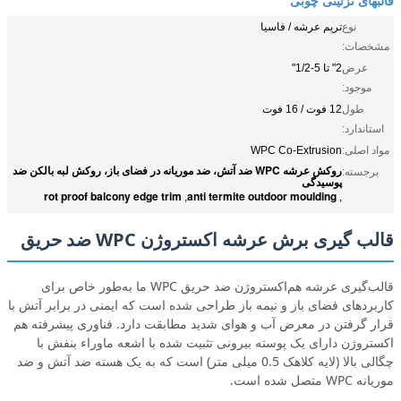
نوع
تریم عرشه / فاسیا
مشخصات:
عرض
2" تا 5-1/2"
موجود:
طول
12 فوت / 16 فوت
استاندارد:
مواد اصلی:
WPC Co-Extrusion
روکش عرشه WPC ضد آتش، ضد موریانه در فضای باز، روکش لبه بالکن ضد
برجسته:
پوسیدگی
rot proof balcony edge trim
anti termite outdoor moulding
,
,
قالب گیری برش عرشه اکستروژن WPC ضد حریق
قالب‌گیری عرشه هم‌اکستروژن ضد حریق WPC ما به‌طور خاص برای
کاربردهای فضای باز و نیمه باز طراحی شده است که ایمنی در برابر آتش با
قرار گرفتن در معرض آب و هوای شدید مطابقت دارد. فناوری پیشرفته هم
اکستروژن دارای یک پوسته بیرونی تثبیت شده با اشعه ماوراء بنفش با
چگالی بالا (لایه کلاهک 0.5 میلی متر) است که به یک هسته ضد آتش و ضد
موریانه WPC متصل شده است.