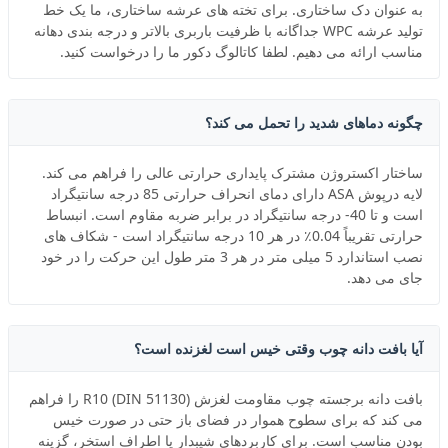
به عنوان دک ساختاری. برای تخته های عرشه ساختاری، ما یک خط
تولید عرشه WPC جداگانه با ظرفیت باربری بالاتر و درجه بندی دهانه
مناسب ارائه می دهیم. لطفا کاتالوگ دکور ما را درخواست کنید.
چگونه دماهای شدید را تحمل می کند؟
ساختار اکستروژن مشترک پایداری حرارتی عالی را فراهم می کند.
لایه درپوش ASA دارای دمای انحراف حرارتی 85 درجه سانتیگراد
است و تا 40- درجه سانتیگراد در برابر ضربه مقاوم است. انبساط
حرارتی تقریباً 0.04٪ در هر 10 درجه سانتیگراد است - شکاف های
نصب استاندارد 5 میلی متر در هر 3 متر طول این حرکت را در خود
جای می دهد.
آیا بافت دانه چوب وقتی خیس است لغزنده است؟
بافت دانه برجسته چوب مقاومت لغزش R10 (DIN 51130) را فراهم
می کند که برای سطوح هموار در فضای باز حتی در صورت خیس
بودن مناسب است. برای کاربردهای شیبدار یا اطراف استخر، گزینه