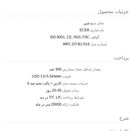
جزئیات محصول
محل منبع:
چین
نام تجاری:
ECER
گواهی:
ISO 9001, CE, SGS, FSC
شماره مدل:
WPC-DT-B1-019
پرداخت
مقدار حداقل تعداد سفارش:
300 عدد
قیمت:
USD 3.0-5.5/meter
جزئیات بسته بندی:
کارتن + پالت تخته سه لا
زمان تحویل:
20-30 روز
شرایط پرداخت:
T/T، L/C در دید
قابلیت ارائه:
20000 متر در ماه
شرح
قالبهای تزئینی چوبی