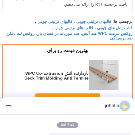
بافت برجسته R11 را ارائه می دهیم.
قالبهای تزئینی چوبی ، قالبهای تزئینی چوبی
برچسب ها:
,
قالب پانل های چوبی ، قالب های تزئینی چوب
,
روکش عرشه WPC ضد آتش، ضد موریانه در فضای باز، روکش لبه بالکن
ضد پوسیدگی
بهترين قيمت رو براي
بازدارنده آتش WPC Co-Extrusion
Deck Trim Molding Anti Termite
Root Proof Waterproof Outdoor
Balcony Edge Trim 12ft 16ft با
استفاده از دستگاه های ضد آتش
ادامه هید
johnliu
قالبهای تزئینی چوبی
بیش
7:41 AM