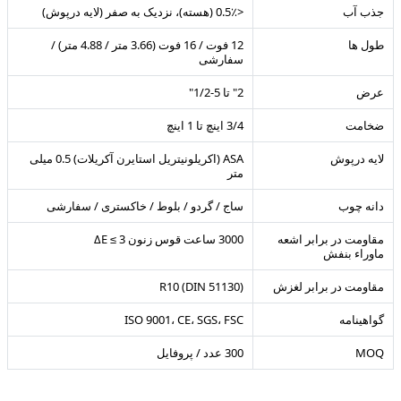
جذب آب
<0.5٪ (هسته)، نزدیک به صفر (لایه درپوش)
طول ها
12 فوت / 16 فوت (3.66 متر / 4.88 متر) /
سفارشی
عرض
2" تا 5-1/2"
ضخامت
3/4 اینچ تا 1 اینچ
لایه درپوش
ASA (اکریلونیتریل استایرن آکریلات) 0.5 میلی
متر
دانه چوب
ساج / گردو / بلوط / خاکستری / سفارشی
مقاومت در برابر اشعه
3000 ساعت قوس زنون ΔE ≤ 3
ماوراء بنفش
مقاومت در برابر لغزش
R10 (DIN 51130)
گواهینامه
ISO 9001، CE، SGS، FSC
MOQ
300 عدد / پروفایل