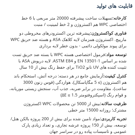
قابلیت های تولید
کارخانه:
تسهیلات ساخت پیشرفته 20000 متر مربعی با 6 خط
اختصاصی WPC هم اکستروژن و 2 خط لمینیت / منبت
فناوری کواکستروژن:
پیشرفته ترین اکسترودرهای مخروطی دو
مارپیچ. اکستروژن همزمان لایه کلاهک ASA و هسته ضد حریق WPC
برای پیوند مولکولی دائمی - بدون خطر لایه برداری
توسعه مواد:
فرمول اختصاصی هسته WPC با بسته ضد حریق تست
شده بر اساس EN 13501-1 و ASTM E84. لایه درپوش ASA با
تثبیت کننده های UV نانو TiO2 برای حفظ رنگ بیش از 10 سال
کنترل کیفیت:
آزمایش جامع در هر دسته: درجه آتش، استحکام باند
هم اکستروژن (≥ 5 مگاپاسکال)، هوازدگی (قوس زنون 3000
ساعت)، مقاومت در برابر ضربه، جذب آب، سنجش زیستی موریانه،
و قوام رنگ (اسپکتروفتومتر ΔE ≤ 1.5)
ظرفیت سالانه:
بیش از 5000 تن محصولات WPC اکستروژن
مشترک؛ روزانه 15000 متر خطی
تجربه کاربردی:
مواد تامین شده برای بیش از 200 پروژه بالکن هتل/
توسعه، بیش از 150 پروژه عرشه تجاری، و تعداد زیادی پارک
عمومی و تاسیسات پیاده رو در سراسر جهان