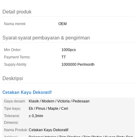
Detail produk
Nama merek:
OEM
Syarat-syarat pembayaran & pengiriman
Min Order:
1000pcs
Payment Terms:
TT
Supply Ability:
1000000 Per/month
Deskripsi
Cetakan Kayu Dekoratif
Gaya desain:
Klasik / Modern / Victoria / Pedesaan
Tipe kayu:
Ek / Pinus / Maple / Ceri
Toleransi
± 0,3mm
Dimensi:
Nama Produk:
Cetakan Kayu Dekoratif