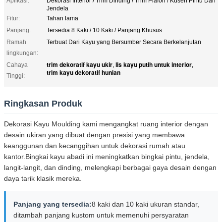
Aplikasi:
Dekorasi Interior / Trim Dinding / Trim Plafon / Kusen Pintu Dan
Jendela
Fitur:
Tahan lama
Panjang:
Tersedia 8 Kaki / 10 Kaki / Panjang Khusus
Ramah
Terbuat Dari Kayu yang Bersumber Secara Berkelanjutan
lingkungan:
trim dekoratif kayu ukir
lis kayu putih untuk interior
Cahaya
,
,
trim kayu dekoratif hunian
Tinggi:
Ringkasan Produk
Dekorasi Kayu Moulding kami mengangkat ruang interior dengan
desain ukiran yang dibuat dengan presisi yang membawa
keanggunan dan kecanggihan untuk dekorasi rumah atau
kantor.Bingkai kayu abadi ini meningkatkan bingkai pintu, jendela,
langit-langit, dan dinding, melengkapi berbagai gaya desain dengan
daya tarik klasik mereka.
Panjang yang tersedia:
8 kaki dan 10 kaki ukuran standar,
ditambah panjang kustom untuk memenuhi persyaratan