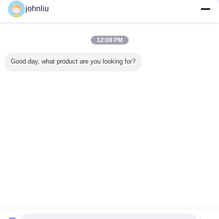
johnliu
เครือเถาไม้ตกแต่ง
มากกว่า
12:08 PM
Good day, what product are you looking for?
ไม้ตกแต่ง
เครือเถา
5.4m 5.6m เครือ
เครือเถาไม้ตกแต่ง
ความต้าน
ความชื้น
เฟอร์นิเจอร์ไม้กัน
เถาไม้ตกแต่ง
ขนาดเล็ก 2400
อายุการขึ้
บอาคาร
ความชื้นสำหรับ
Damp Proof SGS
มม. วัสดุยูรีเทน PU
ตกแต่งในร
ิชย์
การตัดสินใจที่อยู่
Certificate
มิตรกับสิ่
อาศัย
เปลี่ยนภาษา
Thai
บ้าน
|
เกี่ยวกับเรา
|
ติดต่อเรา
|
Sitemap
|
Privacy Policy
สก์ท็อปดู
Copyright © 2019 - 2026 Xiamen Jinxi Building Material Co., Ltd..
All rights reserved.