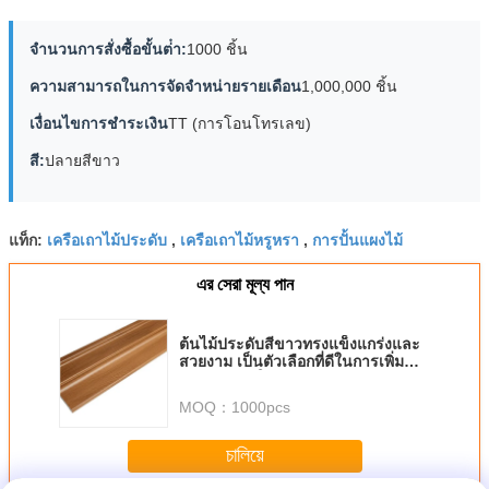
จํานวนการสั่งซื้อขั้นต่ํา:
1000 ชิ้น
ความสามารถในการจัดจําหน่ายรายเดือน
1,000,000 ชิ้น
เงื่อนไขการชําระเงิน
TT (การโอนโทรเลข)
สี:
ปลายสีขาว
เครือเถาไม้ประดับ
เครือเถาไม้หรูหรา
การปั้นแผงไม้
แท็ก:
,
,
এর সেরা মূল্য পান
ต้นไม้ประดับสีขาวทรงแข็งแกร่งและ
สวยงาม เป็นตัวเลือกที่ดีในการเพิ่ม
ความน่าสนใจด้านความสวยงามของ
ภายในบ้าน
MOQ：
1000pcs
চালিয়ে