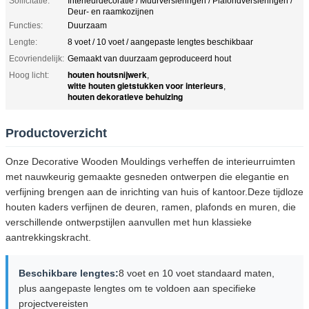
Sollicitatie:
Interieurdecoratie / Muurversieringen / Plafondversieringen /
Deur- en raamkozijnen
Functies:
Duurzaam
Lengte:
8 voet / 10 voet / aangepaste lengtes beschikbaar
Ecovriendelijk:
Gemaakt van duurzaam geproduceerd hout
houten houtsnijwerk
Hoog licht:
,
witte houten gietstukken voor interieurs
,
houten dekoratieve behuizing
Productoverzicht
Onze Decorative Wooden Mouldings verheffen de interieurruimten
met nauwkeurig gemaakte gesneden ontwerpen die elegantie en
verfijning brengen aan de inrichting van huis of kantoor.Deze tijdloze
houten kaders verfijnen de deuren, ramen, plafonds en muren, die
verschillende ontwerpstijlen aanvullen met hun klassieke
aantrekkingskracht.
Beschikbare lengtes:
8 voet en 10 voet standaard maten,
plus aangepaste lengtes om te voldoen aan specifieke
projectvereisten