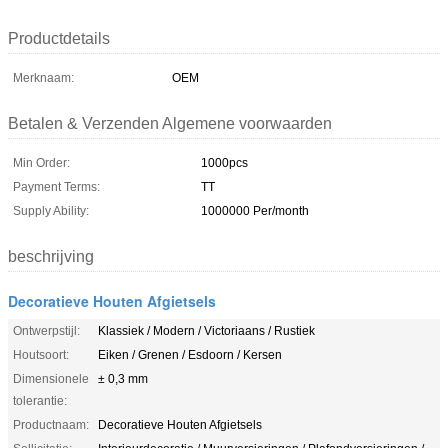
Productdetails
Merknaam:
OEM
Betalen & Verzenden Algemene voorwaarden
Min Order:
1000pcs
Payment Terms:
TT
Supply Ability:
1000000 Per/month
beschrijving
Decoratieve Houten Afgietsels
Ontwerpstijl:
Klassiek / Modern / Victoriaans / Rustiek
Houtsoort:
Eiken / Grenen / Esdoorn / Kersen
Dimensionele
± 0,3 mm
tolerantie:
Productnaam:
Decoratieve Houten Afgietsels