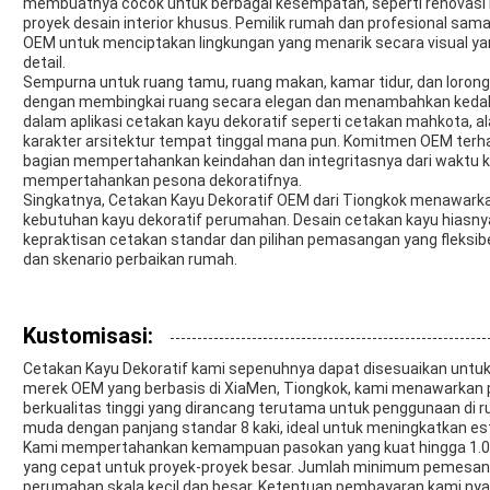
membuatnya cocok untuk berbagai kesempatan, seperti renovas
proyek desain interior khusus. Pemilik rumah dan profesional sa
OEM untuk menciptakan lingkungan yang menarik secara visual ya
detail.
Sempurna untuk ruang tamu, ruang makan, kamar tidur, dan lorong,
dengan membingkai ruang secara elegan dan menambahkan kedala
dalam aplikasi cetakan kayu dekoratif seperti cetakan mahkota, al
karakter arsitektur tempat tinggal mana pun. Komitmen OEM terh
bagian mempertahankan keindahan dan integritasnya dari waktu k
mempertahankan pesona dekoratifnya.
Singkatnya, Cetakan Kayu Dekoratif OEM dari Tiongkok menawarkan 
kebutuhan kayu dekoratif perumahan. Desain cetakan kayu hiasn
kepraktisan cetakan standar dan pilihan pemasangan yang fleks
dan skenario perbaikan rumah.
Kustomisasi:
Cetakan Kayu Dekoratif kami sepenuhnya dapat disesuaikan untu
merek OEM yang berbasis di XiaMen, Tiongkok, kami menawarkan p
berkualitas tinggi yang dirancang terutama untuk penggunaan di 
muda dengan panjang standar 8 kaki, ideal untuk meningkatkan es
Kami mempertahankan kemampuan pasokan yang kuat hingga 1.00
yang cepat untuk proyek-proyek besar. Jumlah minimum pemesana
perumahan skala kecil dan besar. Ketentuan pembayaran kami ny