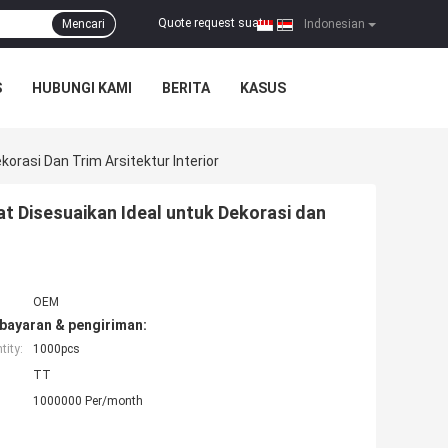
Quote request suatu
Mencari
|
Indonesian
S
HUBUNGI KAMI
BERITA
KASUS
orasi Dan Trim Arsitektur Interior
at Disesuaikan Ideal untuk Dekorasi dan
OEM
bayaran & pengiriman:
ity:
1000pcs
TT
1000000 Per/month