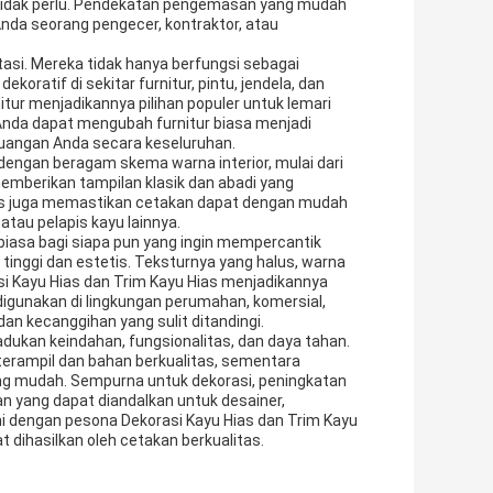
g tidak perlu. Pendekatan pengemasan yang mudah
nda seorang pengecer, kontraktor, atau
si. Mereka tidak hanya berfungsi sebagai
koratif di sekitar furnitur, pintu, jendela, dan
tur menjadikannya pilihan populer untuk lemari
Anda dapat mengubah furnitur biasa menjadi
uangan Anda secara keseluruhan.
dengan beragam skema warna interior, mulai dari
memberikan tampilan klasik dan abadi yang
lus juga memastikan cetakan dapat dengan mudah
atau pelapis kayu lainnya.
 biasa bagi siapa pun yang ingin mempercantik
tinggi dan estetis. Teksturnya yang halus, warna
i Kayu Hias dan Trim Kayu Hias menjadikannya
 digunakan di lingkungan perumahan, komersial,
n kecanggihan yang sulit ditandingi.
dukan keindahan, fungsionalitas, dan daya tahan.
erampil dan bahan berkualitas, sementara
 mudah. Sempurna untuk dekorasi, peningkatan
ihan yang dapat diandalkan untuk desainer,
i dengan pesona Dekorasi Kayu Hias dan Trim Kayu
 dihasilkan oleh cetakan berkualitas.