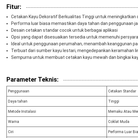
Fitur:
Cetakan Kayu Dekoratif Berkualitas Tinggi untuk meningkatkan d
Performa luar biasa memastikan daya tahan dan penggunaan j
Desain cetakan standar cocok untuk berbagai aplikasi
Opsi yang dapat disesuaikan tersedia untuk memenuhi persyara
Ideal untuk penggunaan perumahan, menambah keanggunan p
Terbuat dari sumber kayu lestari, mengedepankan keramahan l
Sempurna untuk membuat cetakan kayu mewah dan bingkai kay
Parameter Teknis:
Penggunaan
Cetakan Standar
Daya tahan
Tinggi
Metode Instalasi
Memaku Atau Mer
Warna
Coklat Muda
Ciri
Performa Luar Bi