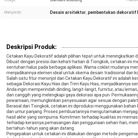
Usage:
Standard Moulding
Featur
Desain arsitektur
pembentukan dekoratif 
Menyoroti:
,
Deskripsi Produk:
Cetakan Kayu Dekoratif adalah pilihan tepat untuk meningkatkan day
Dibuat dengan presisi dan kehati-hatian di Tiongkok, cetakan in
sentuhan halus pada berbagai aplikasi. Warna coklat mudanya me
menjadikannya elemen ideal untuk skema desain tradisional dan k
Salah satu fitur menonjol dari Cetakan Kayu Dekoratif ini adalah
sebagai Dekorasi Kayu Hias dan Trim Kayu Hias, menjadikannya sem
Anda ingin memperindah dinding, langit-langit, furnitur, atau lemar
dan canggih yang melengkapi gaya dekorasi apa pun. Permukaan
pewarnaan, memungkinkan penyesuaian agar sesuai dengan palet w
Berasal dari Tiongkok, cetakan ini diproduksi menggunakan bahan
dan umur panjang. Proses pembuatannya mengutamakan menjaga 
hasil akhir yang sempurna. Komitmen terhadap kualitas ini mema
terhadap kerasnya pemasangan dan penggunaan sehari-hari, me
bertahun-tahun yang akan datang.
Pengepakan untuk cetakan ini dilakukan dengan metode pengema