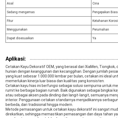
Asal
Cina
Sedang mengemas
Pengepakan Bias
Fitur
Ketahanan Korosi
Menggunakan
Perumahan
Dapat disesuaikan
Ya
Aplikasi:
Cetakan Kayu Dekoratif OEM, yang berasal dari XiaMen, Tiongkok, 
hunian dengan keanggunan dan kecanggihan. Dengan jumlah pe
yang kuat sebesar 1.000.000 lembar per bulan, cetakan ini ideal 
memerlukan kinerja luar biasa dan kualitas yang konsisten.
Cetakan kayu hias ini berfungsi sebagai solusi sempurna untuk m
rumit ke berbagai bagian rumah. Baik digunakan sebagai bingkai kayu
atau sebagai aksen pada dinding dan langit-langit, semuanya men
interior. Penggunaan cetakan standarnya menjadikannya serbagu
berbeda, dari tradisional hingga modern.
Metode pemasangan untuk cetakan kayu dekoratif ini sangat mud
direkatkan, sehingga memastikan pemasangan dan daya tahan yan