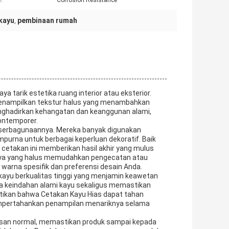
e:
Corrosion Resistance
kayu
pembinaan rumah
,
a tarik estetika ruang interior atau eksterior.
i menampilkan tekstur halus yang menambahkan
nghadirkan kehangatan dan keanggunan alami,
ontemporer.
 keserbagunaannya. Mereka banyak digunakan
purna untuk berbagai keperluan dekoratif. Baik
i, cetakan ini memberikan hasil akhir yang mulus
nya yang halus memudahkan pengecatan atau
arna spesifik dan preferensi desain Anda.
 kayu berkualitas tinggi yang menjamin keawetan
keindahan alami kayu sekaligus memastikan
stikan bahwa Cetakan Kayu Hias dapat tahan
mpertahankan penampilan menariknya selama
san normal, memastikan produk sampai kepada