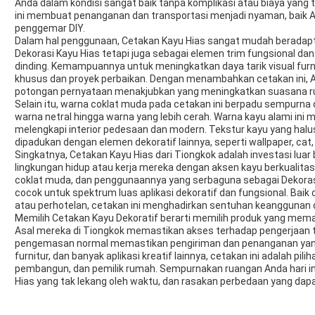
Anda dalam kondisi sangat baik tanpa komplikasi atau biaya yan
ini membuat penanganan dan transportasi menjadi nyaman, baik A
penggemar DIY.
Dalam hal penggunaan, Cetakan Kayu Hias sangat mudah beradapta
Dekorasi Kayu Hias tetapi juga sebagai elemen trim fungsional dan de
dinding. Kemampuannya untuk meningkatkan daya tarik visual furni
khusus dan proyek perbaikan. Dengan menambahkan cetakan ini, 
potongan pernyataan menakjubkan yang meningkatkan suasana r
Selain itu, warna coklat muda pada cetakan ini berpadu sempurna 
warna netral hingga warna yang lebih cerah. Warna kayu alami ini 
melengkapi interior pedesaan dan modern. Tekstur kayu yang ha
dipadukan dengan elemen dekoratif lainnya, seperti wallpaper, cat, 
Singkatnya, Cetakan Kayu Hias dari Tiongkok adalah investasi luar
lingkungan hidup atau kerja mereka dengan aksen kayu berkualitas 
coklat muda, dan penggunaannya yang serbaguna sebagai Dekoras
cocok untuk spektrum luas aplikasi dekoratif dan fungsional. Baik
atau perhotelan, cetakan ini menghadirkan sentuhan keanggunan da
Memilih Cetakan Kayu Dekoratif berarti memilih produk yang mema
Asal mereka di Tiongkok memastikan akses terhadap pengerjaan t
pengemasan normal memastikan pengiriman dan penanganan yang
furnitur, dan banyak aplikasi kreatif lainnya, cetakan ini adalah pil
pembangun, dan pemilik rumah. Sempurnakan ruangan Anda hari in
Hias yang tak lekang oleh waktu, dan rasakan perbedaan yang dapat