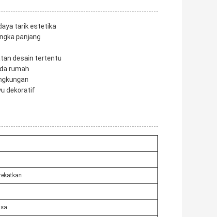
aya tarik estetika
angka panjang
tan desain tertentu
ada rumah
ingkungan
u dekoratif
ekatkan
asa