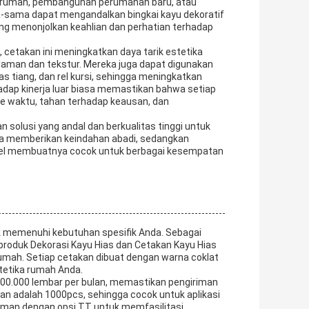
i rumah, pembangunan perumahan baru, atau
ma-sama dapat mengandalkan bingkai kayu dekoratif
ng menonjolkan keahlian dan perhatian terhadap
 cetakan ini meningkatkan daya tarik estetika
man dan tekstur. Mereka juga dapat digunakan
as tiang, dan rel kursi, sehingga meningkatkan
adap kinerja luar biasa memastikan bahwa setiap
e waktu, tahan terhadap keausan, dan
solusi yang andal dan berkualitas tinggi untuk
ya memberikan keindahan abadi, sedangkan
ibel membuatnya cocok untuk berbagai kesempatan
k memenuhi kebutuhan spesifik Anda. Sebagai
roduk Dekorasi Kayu Hias dan Cetakan Kayu Hias
rumah. Setiap cetakan dibuat dengan warna coklat
tetika rumah Anda.
0.000 lembar per bulan, memastikan pengiriman
n adalah 1000pcs, sehingga cocok untuk aplikasi
aman dengan opsi TT untuk memfasilitasi