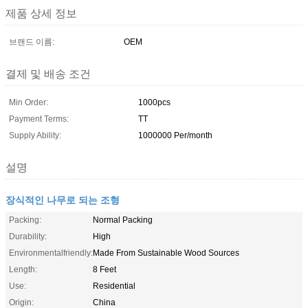
제품 상세 정보
브랜드 이름:
OEM
결제 및 배송 조건
Min Order:
1000pcs
Payment Terms:
TT
Supply Ability:
1000000 Per/month
설명
장식적인 나무로 되는 조형
Packing:
Normal Packing
Durability:
High
Environmentalfriendly:
Made From Sustainable Wood Sources
Length:
8 Feet
Use:
Residential
Origin:
China