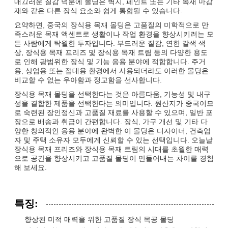
매끄러운 질감 덕분에 몰딩은 벽지, 페인트 또는 기타 목재 마감
재와 같은 다른 장식 요소와 쉽게 통합될 수 있습니다.
요약하면, 중국의 장식용 목재 몰딩은 고품질의 미학적으로 만
족스러운 목재 액센트로 생활이나 작업 환경을 향상시키려는 모
든 사람에게 탁월한 투자입니다. 부드러운 질감, 연한 갈색 색
상, 장식용 목재 프리즈 및 장식용 목재 트림 등의 다양한 용도
로 인해 광범위한 장식 및 기능 응용 분야에 적합합니다. 주거
용, 상업용 또는 접대용 환경에서 사용되더라도 이러한 몰딩은
비교할 수 없는 우아함과 정교함을 선사합니다.
장식용 목재 몰딩을 선택한다는 것은 아름다움, 기능성 및 내구
성을 결합한 제품을 선택한다는 의미입니다. 원산지가 중국이므
로 숙련된 장인정신과 고품질 재료를 사용할 수 있으며, 일반 포
장으로 배송과 취급이 간편합니다. 장식, 가구 개선 및 기타 다
양한 창의적인 응용 분야에 완벽한 이 몰딩은 디자이너, 건축업
자 및 주택 소유자 모두에게 신뢰할 수 있는 선택입니다. 오늘날
장식용 목재 프리즈와 장식용 목재 트림의 시대를 초월한 매력
으로 공간을 향상시키고 고품질 몰딩이 만들어내는 차이를 경험
해 보세요.
특징:
향상된 미적 매력을 위한 고품질 장식 목공 몰딩