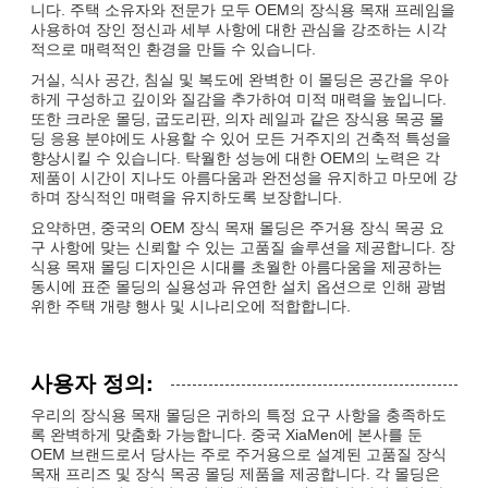
니다. 주택 소유자와 전문가 모두 OEM의 장식용 목재 프레임을
사용하여 장인 정신과 세부 사항에 대한 관심을 강조하는 시각
적으로 매력적인 환경을 만들 수 있습니다.
거실, 식사 공간, 침실 및 복도에 완벽한 이 몰딩은 공간을 우아
하게 구성하고 깊이와 질감을 추가하여 미적 매력을 높입니다.
또한 크라운 몰딩, 굽도리판, 의자 레일과 같은 장식용 목공 몰
딩 응용 분야에도 사용할 수 있어 모든 거주지의 건축적 특성을
향상시킬 수 있습니다. 탁월한 성능에 대한 OEM의 노력은 각
제품이 시간이 지나도 아름다움과 완전성을 유지하고 마모에 강
하며 장식적인 매력을 유지하도록 보장합니다.
요약하면, 중국의 OEM 장식 목재 몰딩은 주거용 장식 목공 요
구 사항에 맞는 신뢰할 수 있는 고품질 솔루션을 제공합니다. 장
식용 목재 몰딩 디자인은 시대를 초월한 아름다움을 제공하는
동시에 표준 몰딩의 실용성과 유연한 설치 옵션으로 인해 광범
위한 주택 개량 행사 및 시나리오에 적합합니다.
사용자 정의:
우리의 장식용 목재 몰딩은 귀하의 특정 요구 사항을 충족하도
록 완벽하게 맞춤화 가능합니다. 중국 XiaMen에 본사를 둔
OEM 브랜드로서 당사는 주로 주거용으로 설계된 고품질 장식
목재 프리즈 및 장식 목공 몰딩 제품을 제공합니다. 각 몰딩은