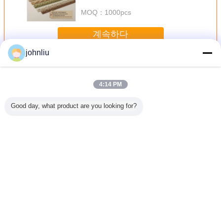
MOQ：
1000pcs
계속하다
johnliu
장식적인 나무로 되는 조형
더 많은 것
4:14 PM
Good day, what product are you looking for?
물을 위한
주거 장식법을 위
5.4m 5.6m 장식적
작은 2400 밀리미
우호적인 
식적 나무
한 방습 목재 가구
나무 장식 띠는 증
터 장식적 나무 장
실내 장식
 띠
류 몰딩
명 SGS 증명서를
식 띠 PU 폴리우레
장식 띠
댐핑시킵니다
탄계 소재
언어를 바꾸십시오
Korean
홈
|
회사 소개
|
문의하기
|
사이트맵
|
Privacy Policy