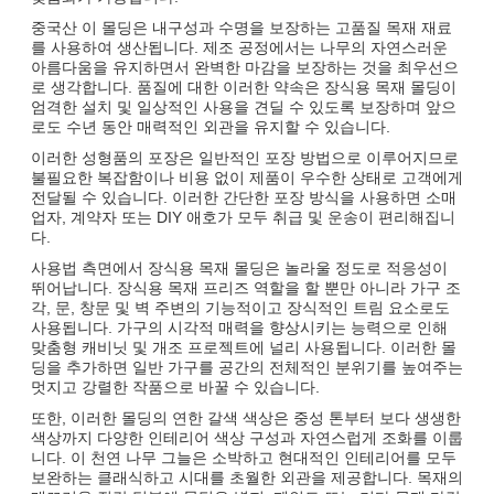
중국산 이 몰딩은 내구성과 수명을 보장하는 고품질 목재 재료
를 사용하여 생산됩니다. 제조 공정에서는 나무의 자연스러운
아름다움을 유지하면서 완벽한 마감을 보장하는 것을 최우선으
로 생각합니다. 품질에 대한 이러한 약속은 장식용 목재 몰딩이
엄격한 설치 및 일상적인 사용을 견딜 수 있도록 보장하며 앞으
로도 수년 동안 매력적인 외관을 유지할 수 있습니다.
이러한 성형품의 포장은 일반적인 포장 방법으로 이루어지므로
불필요한 복잡함이나 비용 없이 제품이 우수한 상태로 고객에게
전달될 수 있습니다. 이러한 간단한 포장 방식을 사용하면 소매
업자, 계약자 또는 DIY 애호가 모두 취급 및 운송이 편리해집니
다.
사용법 측면에서 장식용 목재 몰딩은 놀라울 정도로 적응성이
뛰어납니다. 장식용 목재 프리즈 역할을 할 뿐만 아니라 가구 조
각, 문, 창문 및 벽 주변의 기능적이고 장식적인 트림 요소로도
사용됩니다. 가구의 시각적 매력을 향상시키는 능력으로 인해
맞춤형 캐비닛 및 개조 프로젝트에 널리 사용됩니다. 이러한 몰
딩을 추가하면 일반 가구를 공간의 전체적인 분위기를 높여주는
멋지고 강렬한 작품으로 바꿀 수 있습니다.
또한, 이러한 몰딩의 연한 갈색 색상은 중성 톤부터 보다 생생한
색상까지 다양한 인테리어 색상 구성과 자연스럽게 조화를 이룹
니다. 이 천연 나무 그늘은 소박하고 현대적인 인테리어를 모두
보완하는 클래식하고 시대를 초월한 외관을 제공합니다. 목재의