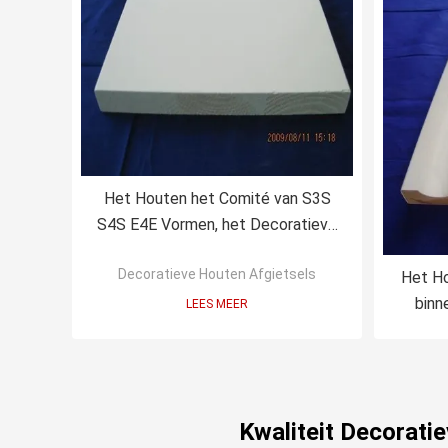
Het Houten het Comité van S3S
S4S E4E Vormen, het Decoratieve
de Versiering van DG6205 Vormen
Decoratieve Houten Afgietsels
Het Ho
binn
LEES MEER
Vorm
Kwaliteit Decorati