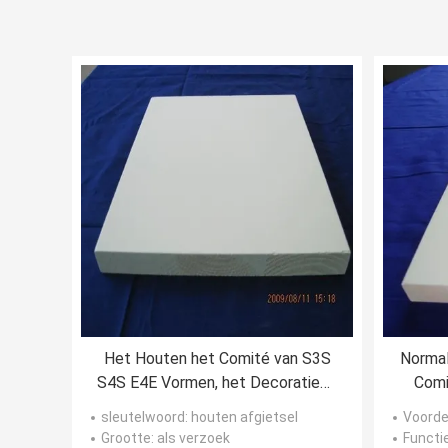
Het Houten het Comité van S3S
Normal
S4S E4E Vormen, het Decoratieve
Comi
de Versiering van DG6205 Vormen
sleutelwoord
: houten afgietsel
Voorde
Grootte
: als verzoek
Functi