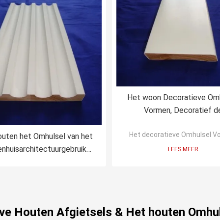
Het woon Decoratieve Om
Vormen, Decoratief d
Deuromhulsel van de Hittei
Het decoratieve Omhulsel V
uten het Omhulsel van het
enhuisarchitectuurgebruik
LEES MEER
en met Unpainted Vlotte
Oppervlakte
eve Houten Afgietsels & Het houten Omhu