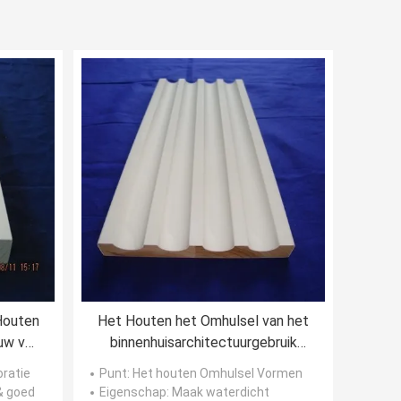
Houten
Het Houten het Omhulsel van het
uw van
binnenhuisarchitectuurgebruik
Vormen met Unpainted Vlotte
oratie
Punt
: Het houten Omhulsel Vormen
Oppervlakte
& goed
Eigenschap
: Maak waterdicht