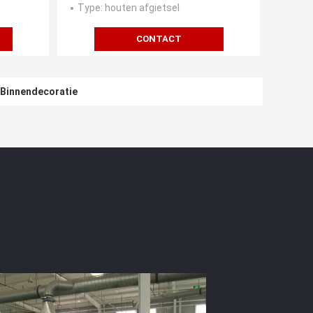
Type
: houten afgietsel
CONTACT
 Binnendecoratie