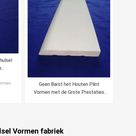
hulsel
e
solatie
ormen
Geen Barst het Houten Plint
Vormen met de Grote Prestaties
van het Corrosiebewijs
lsel Vormen fabriek