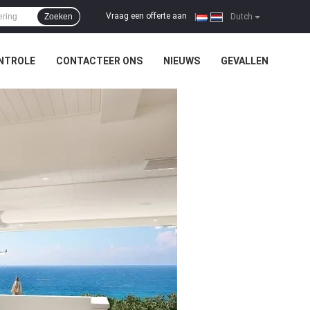
Vraag een offerte aan
Zoeken
|
Dutch
NTROLE
CONTACTEER ONS
NIEUWS
GEVALLEN