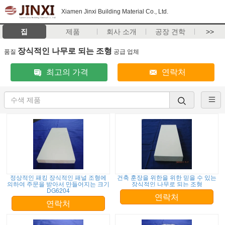
Xiamen Jinxi Building Material Co., Ltd.
집
제품
회사 소개
공장 견학
>>
장식적인 나무로 되는 조형
품질
공급 업체
최고의 가격
연락처
정상적인 패킹 장식적인 패널 조형에
건축 훈장을 위한을 위한 믿을 수 있는
의하여 주문을 받아서 만들어지는 크기
장식적인 나무로 되는 조형
DG6204
연락처
연락처