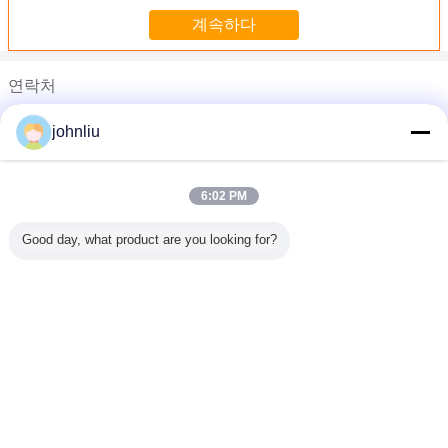
연락처
johnliu
johnliu
전화 :
0086-592-5150001
6:02 PM
방수 편평한 문설주 문틀 손가락은 유형 쉬운 임명을 합동했습니다
형 증거 벽 조형은 실내 훈장 건축을 위해 표준 포장을 깝니다
Good day, what product are you looking for?
건류된 장식적인 목제 손질, 외부 목제품 간단한 건축
건류된 장식적인 나무로 되는 조형 우수한 방식제 성과
좋은 방식 성과를 가진 Ecofriendly 장식적인 나무로 되는 조형
언어를 바꾸십시오
좋은 치수 안정성 건류된 나무, 사우나 방을 위한 나무로 되는 화려
Korean
밝은 색깔 장식적인 나무로 되는 조형 외부 제품 쉬운 가공
작은 장식적인 크라운 조형, 표준 크기 뇌관을 단 MDF 크라운 조형