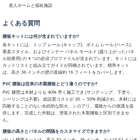
老人ホームと福祉施設
よくある質問
腰板キットには何が含まれていますか?
各キットには、トップ レール (キャップ)、ボトム レール (ベース)、
垂直スタイル、およびインナー パネル モールド (盛り上がったパネ
ル効果用) の 4 つの必須プロファイルが含まれています。キットには
カットリストと組み立てガイドが同梱されています。標準キット
は、高さ 36 インチの壁の直線約 16 フィートをカバーします。
PVC 腰板は従来の木製腰板とどう違うのですか?
PVC 腰壁は木材よりも 40% 早く施工でき (サンディング、下塗り、
シーリングは不要)、総設置コストが 30 ～ 50% 削減され、木材には
匹敵することのない永続的な防火、シロアリ、腐敗からの保護を提
供します。完成した外観は、塗装された木製腰板と区別できませ
ん。
腰板の高さとパネルの間隔をカスタマイズできますか?
はい！標準キットは、高さ 32 インチ、36 インチ、および 42 インチ