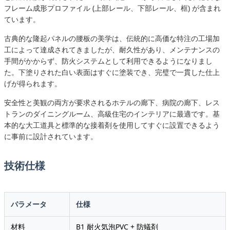
フレーム成形プロファイル (上部レール、下部レール、框) が含まれ
ています。
古典的な隆起パネルの腰板の美学は、伝統的に高価な特注の工場加
工によって達成されてきましたが、耐久性があり、メンテナンスの
手間がかからず、防火システムとして利用できるようになりまし
た。下塗りされた白い表面はすぐに塗装でき、完璧で一貫した仕上
げが得られます。
安全性と美観の両方が要求されるホテルの廊下、病院の廊下、レス
トランのダイニングルーム、高級住宅のインテリアに最適です。基
本的な大工道具と標準的な接着剤を使用してすぐに設置できるよう
に事前に設計されています。
技術仕様
パラメータ
仕様
材料
B1 耐火気泡PVC + 防蟻剤