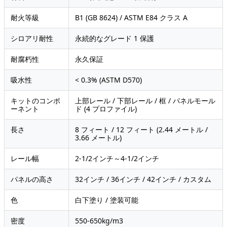
耐火等級
B1 (GB 8624) / ASTM E84 クラス A
シロアリ耐性
永続的なグレード 1 保護
耐腐朽性
永久保証
吸水性
< 0.3% (ASTM D570)
キットのコンポ
上部レール / 下部レール / 框 / パネルモール
ーネント
ド (4 プロファイル)
長さ
8 フィート / 12 フィート (2.44 メートル /
3.66 メートル)
レール幅
2-1/2インチ～4-1/2インチ
パネルの高さ
32インチ / 36インチ / 42インチ / カスタム
色
白下塗り / 塗装可能
密度
550-650kg/m3