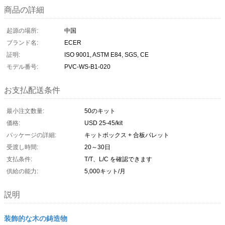
商品の詳細
起源の場所:
中国
ブランド名:
ECER
証明:
ISO 9001, ASTM E84, SGS, CE
モデル番号:
PVC-WS-B1-020
お支払配送条件
最小注文数量:
50のキット
価格:
USD 25-45/kit
パッケージの詳細:
キットボックス + 合板パレット
受渡し時間:
20～30日
支払条件:
T/T、L/C を確認できます
供給の能力:
5,000キット/月
説明
装飾的な木の鋳造物