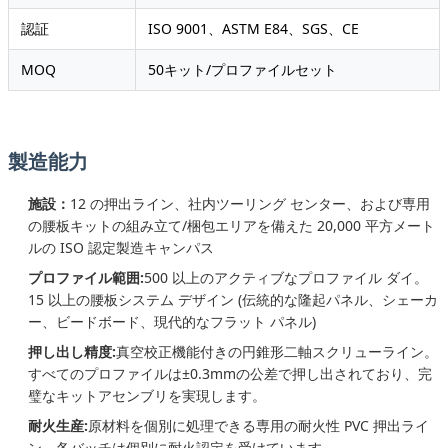
認証
ISO 9001、ASTM E84、SGS、CE
MOQ
50キット/プロファイルセット
製造能力
施設：
12 の押出ライン、社内ツーリング センター、および専用
の腰板キットの組み立て/梱包エリアを備えた 20,000 平方メート
ルの ISO 認定製造キャンパス
プロファイル範囲:
500 以上のアクティブなプロファイル ダイ。
15 以上の腰板システム デザイン (伝統的な隆起パネル、シェーカ
ー、ビードボード、現代的なフラット パネル)
押し出し精度:
真空校正機能付きの円錐形二軸スクリューライン。
すべてのプロファイルは±0.3mmの公差で押し出されており、完
璧なキットアセンブリを実現します。
耐火生産:
原材料を個別に処理できる専用の耐火性 PVC 押出ライ
ン。各バッチは個別に耐火認定を受けています