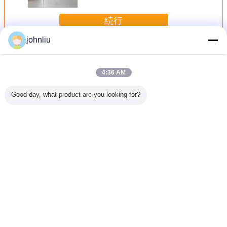
続行
johnliu
装飾的な木の鋳造物
多く
4:36 AM
Good day, what product are you looking for?
のための
湿気の住宅の
5.4mの5.6m装飾
小さい2400mm装
環境に優
る証拠の
Decrationのため
的な木の鋳造物は
飾的な木の鋳造物
する抵抗
木の鋳造
の防止の木の家具
証拠SGSの証明書
PUポリウレタン
飾的な木
物
の鋳造物
を弱める
材料
言語を変えて下さい
Japanese
ホーム
|
私達について
|
私達に連絡しなさい
|
Sitemap
|
Privacy Policy
デスクトップの眺め