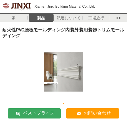
Xiamen Jinxi Building Material Co., Ltd.
家
製品
私達について
工場旅行
>>
耐火性PVC腰板モールディング内装外装用装飾トリムモール
ディング
ベストプライス
お問い合わせ