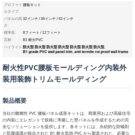
プロファイ
腰板キット
ルタイプ:
パネルの高
32インチ / 36インチ / 42インチ
さ:
標準長:
8フィート / 12フィート
芯材:
B1 耐火PVC
防火型 防火型 防火型 防火型 防火型 防火型 防火型
ハイライト:
,
B1 grade PVC wall panel trim
anti termite rot proof wall frame
,
耐火性PVC腰板モールディング内装外
装用装飾トリムモールディング
製品概要
当社の難燃性 PVC 腰板パネル成形キットは、商業用および高級住宅
の内装にエレガントで規格に準拠した壁パネルを作成するための完
全なソリューションを提供します。各キットには、永続的な防蟻剤
と防腐保護が統合された B1 耐火気泡 PVC から製造された、必要な