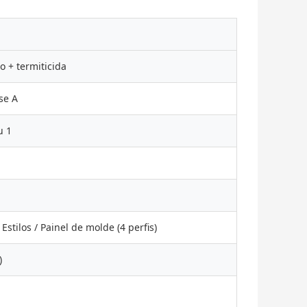
o + termiticida
se A
u 1
 Estilos / Painel de molde (4 perfis)
)