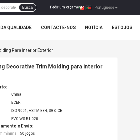
Pedir um orçamento
Busca
|
Portuguese
DA QUALIDADE
CONTACTE-NOS
NOTÍCIA
ESTOJOS
ing Para Interior Exterior
g Decorative Trim Molding para interior
uto:
China
ECER
ISO 9001, ASTM E84, SGS, CE
PVC-WS-B1-020
amento e Envio:
em mínima:
50 jogos