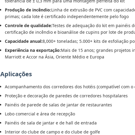
tolerância de ± 0,3 mm para uma montagem perfeita do kit
Produção de incêndio:
Linha de extrusão de PVC com capacidad
primas; cada lote é certificado independentemente pelo fogo
Controle de qualidade:
Testes de adequação do kit em painéis de
certificação de incêndio e bioanálise de cupins por lote de prod
Capacidade anual:
8,000+ toneladas; 5.000+ kits de esfoliação p
Experiência na exportação:
Mais de 15 anos; grandes projetos i
Marriott e Accor na Ásia, Oriente Médio e Europa
Aplicações
Acompanhamento dos corredores dos hotéis (compatível com o 
Proteção e decoração de paredes de corredores hospitalares
Painéis de parede de salas de jantar de restaurantes
Lobo comercial e área de recepção
Painéis de sala de jantar e de hall de entrada
Interior do clube de campo e do clube de golfe