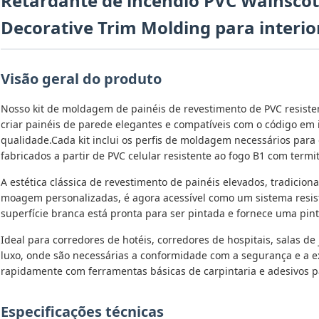
Retardante de incêndio PVC Wainscot
Decorative Trim Molding para interio
Visão geral do produto
Nosso kit de moldagem de painéis de revestimento de PVC resiste
criar painéis de parede elegantes e compatíveis com o código em i
qualidade.Cada kit inclui os perfis de moldagem necessários para o qu
fabricados a partir de PVC celular resistente ao fogo B1 com term
A estética clássica de revestimento de painéis elevados, tradicio
moagem personalizadas, é agora acessível como um sistema resis
superfície branca está pronta para ser pintada e fornece uma pint
Ideal para corredores de hotéis, corredores de hospitais, salas de 
luxo, onde são necessárias a conformidade com a segurança e a ex
rapidamente com ferramentas básicas de carpintaria e adesivos p
Especificações técnicas