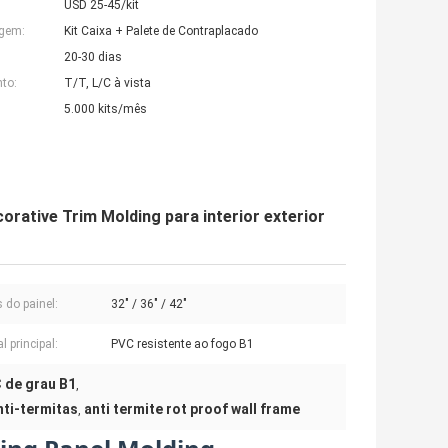
USD 25-45/kit
agem:
Kit Caixa + Palete de Contraplacado
20-30 dias
to:
T/T, L/C à vista
5.000 kits/mês
rative Trim Molding para interior exterior
 do painel:
32" / 36" / 42"
l principal:
PVC resistente ao fogo B1
 de grau B1
,
nti-termitas
anti termite rot proof wall frame
,