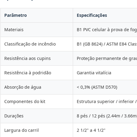
Parâmetro
Especificações
Materiais
B1 PVC celular à prova de fog
Classificação de incêndio
B1 (GB 8624) / ASTM E84 Clas
Resistência aos cupins
Proteção permanente de gra
Resistência à podridão
Garantia vitalícia
Absorção de água
< 0,3% (ASTM D570)
Componentes do kit
Estrutura superior / inferior /
Durações
8 pés / 12 pés (2.44m / 3.66m
Largura do carril
2 1/2" a 4 1/2"