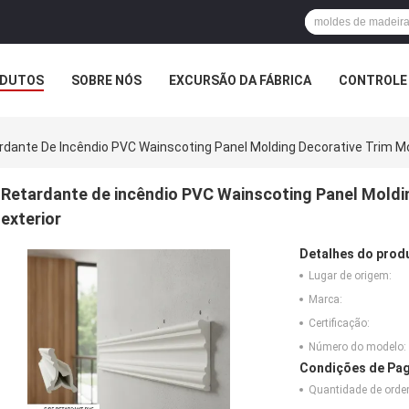
DUTOS
SOBRE NÓS
EXCURSÃO DA FÁBRICA
CONTROLE 
rdante De Incêndio PVC Wainscoting Panel Molding Decorative Trim Mold
Retardante de incêndio PVC Wainscoting Panel Moldin
exterior
Detalhes do prod
Lugar de origem:
Marca:
Certificação:
Número do modelo:
Condições de Pag
Quantidade de ord