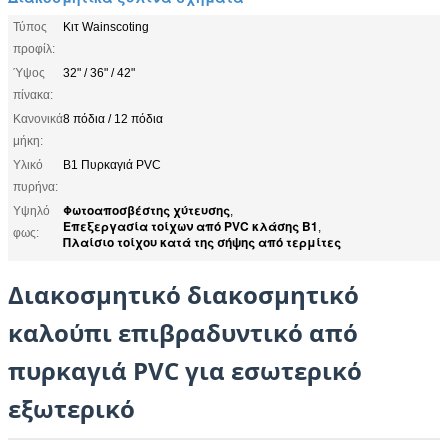
Τύπος
Κιτ Wainscoting
προφίλ:
Ύψος
32" / 36" / 42"
πίνακα:
Κανονικά
8 πόδια / 12 πόδια
μήκη:
Υλικό
B1 Πυρκαγιά PVC
πυρήνα:
Φωτοαποσβέστης χύτευσης
Υψηλό
,
Επεξεργασία τοίχων από PVC κλάσης Β1
,
φως:
Πλαίσιο τοίχου κατά της σήψης από τερμίτες
Διακοσμητικό διακοσμητικό
καλούπι επιβραδυντικό από
πυρκαγιά PVC για εσωτερικό
εξωτερικό