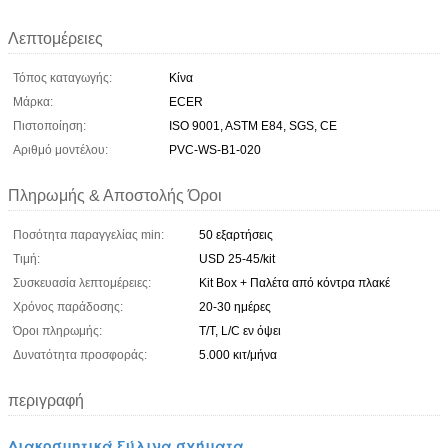
Λεπτομέρειες
Τόπος καταγωγής:
Κίνα
Μάρκα:
ECER
Πιστοποίηση:
ISO 9001, ASTM E84, SGS, CE
Αριθμό μοντέλου:
PVC-WS-B1-020
Πληρωμής & Αποστολής Όροι
Ποσότητα παραγγελίας min:
50 εξαρτήσεις
Τιμή:
USD 25-45/kit
Συσκευασία λεπτομέρειες:
Kit Box + Παλέτα από κόντρα πλακέ
Χρόνος παράδοσης:
20-30 ημέρες
Όροι πληρωμής:
T/T, L/C εν όψει
Δυνατότητα προσφοράς:
5.000 κιτ/μήνα
περιγραφή
Διακοσμητικά ξύλινα σχήματα