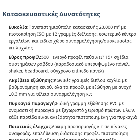
Κατασκευαστικές Δυνατότητες
Ευκολία:
Πανεπιστημιούπολη κατασκευής 20.000 m² με
πιστοποίηση ISO με 12 γραμμές διέλασης, εσωτερικό κέντρο
εργαλείων και ειδικό χώρο συναρμολόγησης/συσκευασίας
κιτ λυχνίας
Εύρος προφίλ:
500+ ενεργό προφίλ πεθαίνει? 15+ σχέδια
συστημάτων ράβδου (παραδοσιακό υπερυψωμένο πάνελ,
shaker, beadboard, σύγχρονο επίπεδο πάνελ)
Ακρίβεια εξώθησης:
Κωνικές γραμμές διπλού κοχλία με
βαθμονόμηση κενού. όλα τα προφίλ με εξώθηση με ανοχή
±0,3 mm για τέλεια συναρμολόγηση κιτ
Πυρκαγιά Παραγωγή:
Ειδική γραμμή εξώθησης PVC με
ονομαστική πυρκαγιά με ξεχωριστό χειρισμό πρώτων υλών.
κάθε παρτίδα είναι ανεξάρτητα πιστοποιημένη για πυρκαγιά
Ποιοτικός έλεγχος:
Δοκιμή προσαρμογής κιτ σε πίνακες
αναφοράς. επαλήθευση διάστασης προφίλ. πιστοποίηση