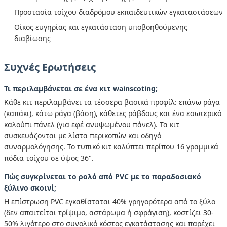
Προστασία τοίχου διαδρόμου εκπαιδευτικών εγκαταστάσεων
Οίκος ευγηρίας και εγκατάσταση υποβοηθούμενης
διαβίωσης
Συχνές Ερωτήσεις
Τι περιλαμβάνεται σε ένα κιτ wainscoting;
Κάθε κιτ περιλαμβάνει τα τέσσερα βασικά προφίλ: επάνω ράγα
(καπάκι), κάτω ράγα (βάση), κάθετες ράβδους και ένα εσωτερικό
καλούπι πάνελ (για εφέ ανυψωμένου πάνελ). Τα κιτ
συσκευάζονται με λίστα περικοπών και οδηγό
συναρμολόγησης. Το τυπικό κιτ καλύπτει περίπου 16 γραμμικά
πόδια τοίχου σε ύψος 36".
Πώς συγκρίνεται το ρολό από PVC με το παραδοσιακό
ξύλινο σκοινί;
Η επίστρωση PVC εγκαθίσταται 40% γρηγορότερα από το ξύλο
(δεν απαιτείται τρίψιμο, αστάρωμα ή σφράγιση), κοστίζει 30-
50% λιγότερο στο συνολικό κόστος εγκατάστασης και παρέχει