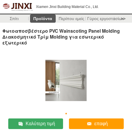
Xiamen Jinxi Building Material Co., Ltd.
Σπίτι
Προϊόντα
Περίπου εμείς
Γύρος εργοστασίων
>>
Φωτοαποσβέστερο PVC Wainscoting Panel Molding
Διακοσμητικό Τρίμ Molding για εσωτερικό
εξωτερικό
Καλύτερη τιμή
επαφή