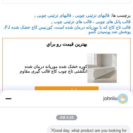
قالبهای تزئینی چوبی ، قالبهای تزئینی چوبی
برچسب ها:
,
قالب پانل های چوبی ، قالب های تزئینی چوب
,
قالب تاج کاج که با موریانه درمان شده است، کورنیس کاج خشک شده FJ،
پوشش ضد پوسیدن گسو
بهترين قيمت رو براي
کوره خشک شده موریانه درمان شده
انگشتی تاج چوب کاج قالب گیری مقاوم
در برابر پوسیدگی Gesso Primed
قرنیز سقف تزئینی 16 فوت
ادامه هید
johnliu
قالبهای تزئینی چوبی
بیش
4:28 AM
Good day, what product are you looking for?