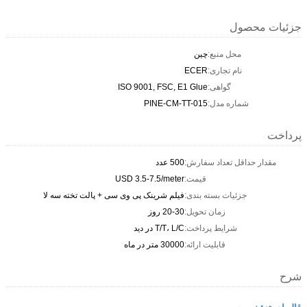
جزئیات محصول
محل منبع:
چین
نام تجاری:
ECER
گواهی:
ISO 9001, FSC, E1 Glue
شماره مدل:
PINE-CM-TT-015
پرداخت
مقدار حداقل تعداد سفارش:
500 عدد
قیمت:
USD 3.5-7.5/meter
جزئیات بسته بندی:
فیلم شرینک پی وی سی + پالت تخته سه لا
زمان تحویل:
20-30 روز
شرایط پرداخت:
T/T، L/C در دید
قابلیت ارائه:
30000 متر در ماه
شرح
قالبهای تزئینی چوبی