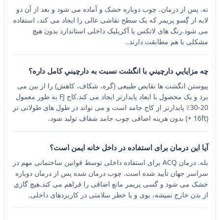
نه. پس از درمان، چوب دوباره خشک و آماده می شود و بعد از آن دو
لایه از گِسو پریمر که یک سطح نقاشی عالی را ایجاد می کند، استفاده
می شود.رنگ های لاتکس یا آکریلیک داخلی استاندارد بدون هیچ
مشکلی با هم مطابقت دارند..
چه مزايايي دارچيني با انگشت نسبت به دارچيني کامل داره؟
پیوستن انگشت ها نقایص طبیعی (گره، شکاف، کاهش) را از بین می
برد و یک محصول با ابعاد پایدارتر ایجاد می کند.کاج FJ به طور معمول
20-30٪ پایدارتر از کاج جامد است و می تواند در طول های طولانی تر
(16ft +) بدون هزینه اضافی چوب جامد شفاف تولید شود.
آیا این درمان برای استفاده در داخل خانه ایمن است؟
بله. درمان ACQ برای استفاده داخلی توسط قوانین ساختمانی مهم در
سراسر جهان تأیید شده است. چوب درمان شده پس از درمان دوباره
خشک می شود و گسی پریمر مانع اضافی را فراهم می کند.هيچ گازي
از بدن خارج نميشه، بوی و یا خطر سلامتی در کاربردهای داخلی.