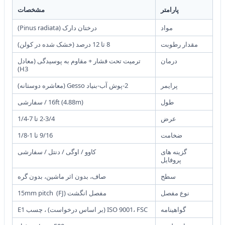
پارامتر
مشخصات
مواد
درختان دارک (Pinus radiata)
مقدار رطوبت
8 تا 12 درصد (خشک شده در کولن)
درمان
ترمیت تحت فشار + مقاوم به پوسیدگی (معادل
H3)
پرایمر
2-پوش آب-بنیاد Gesso (معاشره دوستانه)
طول
16ft (4.88m) / سفارشی
عرض
2-3/4 تا 7-1/4
ضخامت
9/16 تا 1-1/8
گزینه های
کاوو / اوگی / دنتل / سفارشی
پروفایل
سطح
صاف، بدون اثر ماشين، بدون گره
نوع مفصل
مفصل انگشت (FJ) ️ 15mm pitch
گواهینامه
ISO 9001، FSC (بر اساس درخواست) ، چسب E1