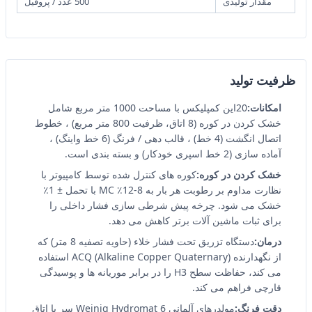
مقدار تولیدی
500 عدد / پروفيل
ظرفیت تولید
امکانات:
20این کمپلیکس با مساحت 1000 متر مربع شامل
خشک کردن در کوره (8 اتاق، ظرفیت 800 متر مربع) ، خطوط
اتصال انگشت (4 خط) ، قالب دهی / فرنگ (6 خط واینگ) ،
آماده سازی (2 خط اسپری خودکار) و بسته بندی است.
خشک کردن در کوره:
کوره های کنترل شده توسط کامپیوتر با
نظارت مداوم بر رطوبت هر بار به 8-12٪ MC با تحمل ± 1٪
خشک می شود. چرخه پیش شرطی سازی فشار داخلی را
برای ثبات ماشین آلات برتر کاهش می دهد.
درمان:
دستگاه تزریق تحت فشار خلاء (حاویه تصفیه 8 متر) که
از نگهدارنده ACQ (Alkaline Copper Quaternary) استفاده
می کند، حفاظت سطح H3 را در برابر موریانه ها و پوسیدگی
قارچی فراهم می کند.
دقت فرنگ:
مولدرهای آلمانی Weinig Hydromat 6 سر با اتاق