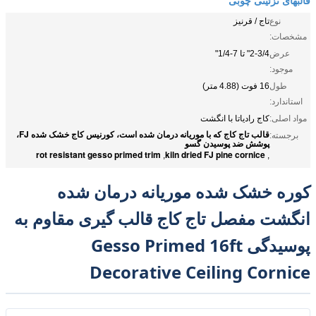
نوع
تاج / قرنیز
مشخصات:
عرض
2-3/4" تا 7-1/4"
موجود:
طول
16 فوت (4.88 متر)
استاندارد:
مواد اصلی:
کاج رادیاتا با انگشت
قالب تاج کاج که با موریانه درمان شده است، کورنیس کاج خشک شده FJ،
برجسته:
پوشش ضد پوسیدن گسو
rot resistant gesso primed trim
kiln dried FJ pine cornice
,
,
کوره خشک شده موریانه درمان شده
انگشت مفصل تاج کاج قالب گیری مقاوم به
پوسیدگی Gesso Primed 16ft
Decorative Ceiling Cornice