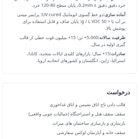
خرد دقیق دقیق ± 0.2mm، پایان سطح 80-120 خرد.
آماده سازی:
دو خط گسوی اتوماتیک UV-cured؛ پرایمر مبتنی
بر آب با < 50 g / L VOC؛ پایان صاف و قابل استفاده برای
پوشش بالا.
ظرفیت سالانه:
5،000+ تن؛ 15+ میلیون فوت خطی از قالب
گیری اولیه در سال.
صادرات:
15+ سال؛ بازارهای کلیدی ایالات متحده، کانادا،
استرالیا، ژاپن، انگلستان و کشورهای اتحادیه اروپا.
️ درخواست
قالب دادن تاج اتاق نشیمن و اتاق غذاخوری
سقف سقف هتل و استراحتگاه (جمالیات چوبی واقعی)
بازسازی و بازسازی ساختمان های میراث
سقف خانه و آپارتمان لوکس سفارشی