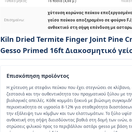
Τυπικό μήκος:
16 πόδια (4,88 μ.)
Υλικό 
χύτευση κορώνας πεύκου επεξεργασμένο
γείσο πεύκου αποξηραμένο σε φούρνο FJ
Επισημαίνω:
ανθεκτικό στη σήψη επένδυση με ασταρ
Kiln Dried Termite Finger Joint Pine 
Gesso Primed 16ft Διακοσμητικό γε
Επισκόπηση προϊόντος
Η χύτευση με στεφάνι πεύκου που έχει στεγνώσει σε κλίβανο,
ζεστασιά και την αυθεντικότητα του πραγματικού ξύλου με τ
βιολογικές απειλές. Κάθε κομμάτι ξεκινά με βιώσιμη συγκομιδ
περιεκτικότητα σε υγρασία 8-12% για σταθερότητα διαστάσεων
την εξάλειψη των κόμβων και των ελαττωμάτων. Το ξύλο υφίστ
ανθεκτική στη σήψη διεισδύοντας βαθιά στη δομή των ινών, 
στρώσεις φιλικού προς το περιβάλλον αστάρι gesso με βάση το