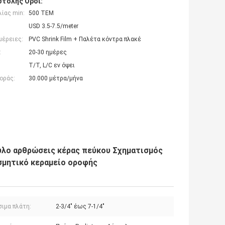
τολής Όροι:
ίας min:
500 ΤΕΜ
USD 3.5-7.5/meter
μέρειες:
PVC Shrink Film + Παλέτα κόντρα πλακέ
:
20-30 ημέρες
T/T, L/C εν όψει
οράς:
30.000 μέτρα/μήνα
υλο αρθρώσεις κέρας πεύκου Σχηματισμός
σμητικό κεραμείο οροφής
σιμα πλάτη:
2-3/4" έως 7-1/4"