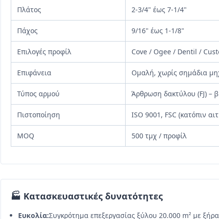
Πλάτος
2-3/4" έως 7-1/4"
Πάχος
9/16" έως 1-1/8"
Επιλογές προφίλ
Cove / Ogee / Dentil / Cus
Επιφάνεια
Ομαλή, χωρίς σημάδια μη
Τύπος αρμού
Άρθρωση δακτύλου (FJ) –
Πιστοποίηση
ISO 9001, FSC (κατόπιν αι
MOQ
500 τμχ / προφίλ
🏭 Κατασκευαστικές δυνατότητες
Ευκολία:
Συγκρότημα επεξεργασίας ξύλου 20.000 m² με ξήρα