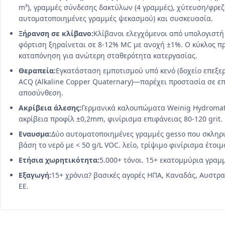
m³), ​​γραμμές σύνδεσης δακτύλων (4 γραμμές), χύτευση/φρε
αυτοματοποιημένες γραμμές ψεκασμού) και συσκευασία.
Ξήρανση σε κλίβανο:
Κλίβανοι ελεγχόμενοι από υπολογιστ
φόρτιση ξηραίνεται σε 8-12% MC με ανοχή ±1%. Ο κύκλος π
καταπόνηση για ανώτερη σταθερότητα κατεργασίας.
Θεραπεία:
Εγκατάσταση εμποτισμού υπό κενό (δοχείο επεξερ
ACQ (Alkaline Copper Quaternary)—παρέχει προστασία σε επ
αποσύνθεση.
Ακρίβεια άλεσης:
Γερμανικά καλουπώματα Weinig Hydromat
ακρίβεια προφίλ ±0,2mm, φινίρισμα επιφάνειας 80-120 grit.
Εναυσμα:
Δύο αυτοματοποιημένες γραμμές gesso που σκληρύ
βάση το νερό με < 50 g/L VOC. λείο, τρίψιμο φινίρισμα έτοιμ
Ετήσια χωρητικότητα:
5.000+ τόνοι. 15+ εκατομμύρια γρα
Εξαγωγή:
15+ χρόνια? βασικές αγορές ΗΠΑ, Καναδάς, Αυστρα
ΕΕ.