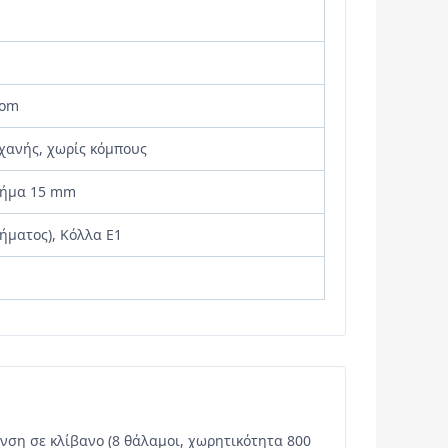
tom
χανής, χωρίς κόμπους
 βήμα 15 mm
τήματος), Κόλλα E1
νση σε κλίβανο (8 θάλαμοι, χωρητικότητα 800