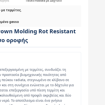
πυρήνα:
Πεύκο Radiata με Δάχτυλο
 με τερμίτες
,
,
ωμένο gesso
Crown Molding Rot Resistant
ίσο οροφής
 επεξεργασμένη με τερμίτες, συνδυάζει τη
ην προστασία βιομηχανικής ποιότητας από
ή πεύκου radiata, στεγνωμένο σε κλίβανο σε
 και στη συνέχεια ενώνεται με το δάχτυλο για
αται επεξεργασία υπό πίεση τερμίτη και
ακολουθούμενη από προφίλ ακριβείας και δύο
 νερό. Το αποτέλεσμα είναι ένα γνήσιο