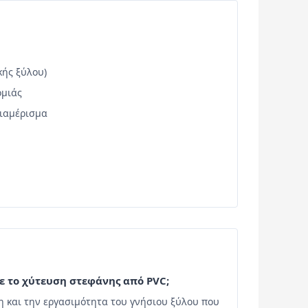
κής ξύλου)
ομιάς
διαμέρισμα
με το χύτευση στεφάνης από PVC;
η και την εργασιμότητα του γνήσιου ξύλου που