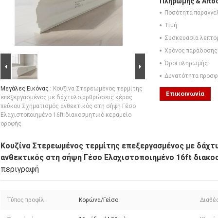
Πληρωμής & Αποσ
Ποσότητα παραγγελ
Τιμή:
Συσκευασία λεπτο
Χρόνος παράδοσης
Όροι πληρωμής:
Δυνατότητα προσφ
Μεγάλες Εικόνας :
Κουζίνα Στερεωμένος τερμίτης
Επικοινωνία
επεξεργασμένος με δάχτυλο αρθρώσεις κέρας
πεύκου Σχηματισμός ανθεκτικός στη σήψη Γέσο
Ελαχιστοποιημένο 16ft διακοσμητικό κεραμείο
οροφής
Κουζίνα Στερεωμένος τερμίτης επεξεργασμένος με δάχτ
ανθεκτικός στη σήψη Γέσο Ελαχιστοποιημένο 16ft διακο
περιγραφή
Τύπος προφίλ:
Κορώνα/Γείσο
Διαθέ