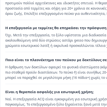
προτιμούν πολλοί αρχιτέκτονες και ιδιοκτήτες σπιτιού. Η θερ
προστασία από τερμίτες και σήψη για 20+ χρόνια σε κανονικές
όρου ζωής. Επιλέξτε επεξεργασμένο πεύκο για αυθεντικότητα, 
Η επεξεργασία με τερμίτες θα επηρεάσει την πρόσφυση
Όχι. Μετά την επεξεργασία, το ξύλο υφίσταται μια διαδικασί
ακολουθούμενη από δύο στρώσεις αστάρι gesso που δημιουργο
χρώματα εσωτερικού λατέξ ή ακρυλικά προσκολλώνται τέλεια
Ποιο είναι το πλεονέκτημα του πεύκου με δακτύλους σε
Η άρθρωση των δακτύλων αφαιρεί τα φυσικά ελαττώματα (κόμπ
πιο σταθερό προϊόν διαστάσεων. Το πεύκο FJ είναι συνήθως 20
μπορεί να παραχθεί σε μεγαλύτερα μήκη (16 πόδια+) χωρίς το
Είναι η θεραπεία ασφαλής για εσωτερική χρήση;
Ναί. Η επεξεργασία ACQ είναι εγκεκριμένη για εσωτερική χρήσ
παγκοσμίως. Το επεξεργασμένο ξύλο ξηραίνεται ξανά μετά την 