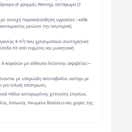
ζάρισμα (6 γραμμές Weinig), αστάρωμα (2
ή με συνεχή παρακολούθηση υγρασίας—κάθε
ροετοιμασίας μειώνει την εσωτερική
γασίας 8 m³) που χρησιμοποιεί συντηρητικό
ίπεδο Η3 από τερμίτες και μυκητιακή
 6 κεφαλών με αίθουσα λείανσης ακριβείας—
νονται με υπεριώδη ακτινοβολία. αστάρι με
ο για τελική επίστρωση.
μμικά πόδια ασταρωμένης χύτευσης ετησίως.
λία, Ιαπωνία, Ηνωμένο Βασίλειο και χώρες της