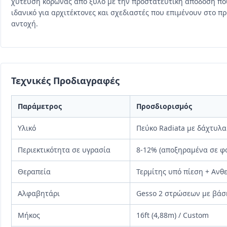
χύτευση κορώνας από ξύλο με την προστατευτική απόδοση πο
ιδανικό για αρχιτέκτονες και σχεδιαστές που επιμένουν στο 
αντοχή.
Τεχνικές Προδιαγραφές
Παράμετρος
Προσδιορισμός
Υλικό
Πεύκο Radiata με δάχτυλα 
Περιεκτικότητα σε υγρασία
8-12% (αποξηραμένα σε φ
Θεραπεία
Τερμίτης υπό πίεση + Ανθ
Αλφαβητάρι
Gesso 2 στρώσεων με βάση
Μήκος
16ft (4,88m) / Custom