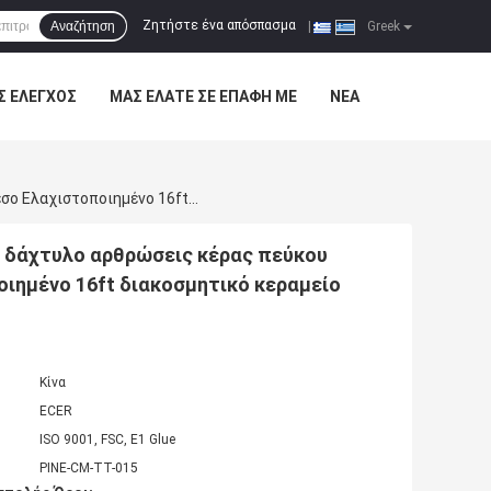
Ζητήστε ένα απόσπασμα
Αναζήτηση
|
Greek
Σ ΈΛΕΓΧΟΣ
ΜΑΣ ΕΛΆΤΕ ΣΕ ΕΠΑΦΉ ΜΕ
ΝΈΑ
Κουζίνα Στερεωμένος Τερμίτης Επεξεργασμένος Με Δάχτυλο Αρθρώσεις Κέρας Πεύκου Σχηματισμός Ανθεκτικός Στη Σήψη Γέσο Ελαχιστοποιημένο 16ft Διακοσμητικό Κεραμείο Οροφής
 δάχτυλο αρθρώσεις κέρας πεύκου
ιημένο 16ft διακοσμητικό κεραμείο
Κίνα
ECER
ISO 9001, FSC, E1 Glue
PINE-CM-TT-015