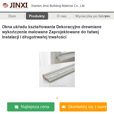
Xiamen Jinxi Building Material Co., Ltd.
Dom
Produkty
O nas
Wycieczka po fabryce
>>
Okna układu kształtowania Dekoracyjne drewniane
wykończenie malowane Zaprojektowane do łatwej
instalacji i długotrwałej trwałości
Najlepsza cena
Skontaktuj się z nami