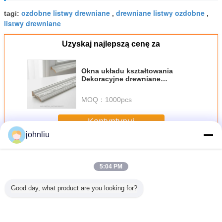
ozdobne listwy drewniane
drewniane listwy ozdobne
tagi:
,
,
listwy drewniane
Uzyskaj najlepszą cenę za
Okna układu kształtowania
Dekoracyjne drewniane
wykończenie malowane
Zaprojektowane do łatwej
MOQ：
1000pcs
instalacji i długotrwałej trwałości
Kontyntynuj
johnliu
Dekoracyjne drewniane listwy
Jeszcze
5:04 PM
Good day, what product are you looking for?
ne na
Odporne na
5,4 m 5,6 m
Małe ozdobne
Odporno
goć
wilgoć drewniane
Dekoracyjne
drewniane listwy
starze
ne listwy
listwy meblowe do
listwy drewniane
ozdobne 2400
Dekora