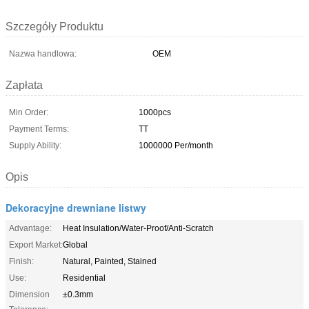
Szczegóły Produktu
Nazwa handlowa:
OEM
Zapłata
Min Order:
1000pcs
Payment Terms:
TT
Supply Ability:
1000000 Per/month
Opis
Dekoracyjne drewniane listwy
Advantage:
Heat Insulation/Water-Proof/Anti-Scratch
Export Market:
Global
Finish:
Natural, Painted, Stained
Use:
Residential
Dimension
±0.3mm