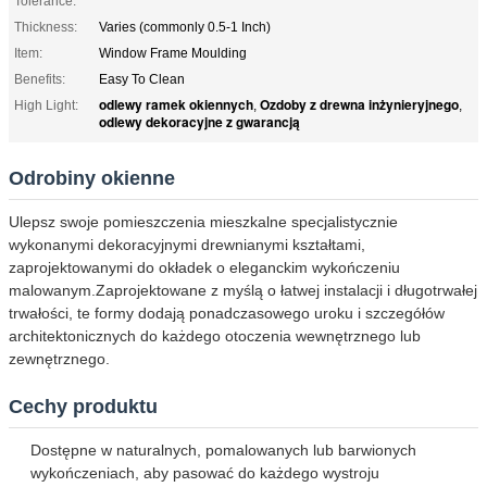
Tolerance:
Thickness:
Varies (commonly 0.5-1 Inch)
Item:
Window Frame Moulding
Benefits:
Easy To Clean
odlewy ramek okiennych
Ozdoby z drewna inżynieryjnego
High Light:
,
,
odlewy dekoracyjne z gwarancją
Odrobiny okienne
Ulepsz swoje pomieszczenia mieszkalne specjalistycznie
wykonanymi dekoracyjnymi drewnianymi kształtami,
zaprojektowanymi do okładek o eleganckim wykończeniu
malowanym.Zaprojektowane z myślą o łatwej instalacji i długotrwałej
trwałości, te formy dodają ponadczasowego uroku i szczegółów
architektonicznych do każdego otoczenia wewnętrznego lub
zewnętrznego.
Cechy produktu
Dostępne w naturalnych, pomalowanych lub barwionych
wykończeniach, aby pasować do każdego wystroju